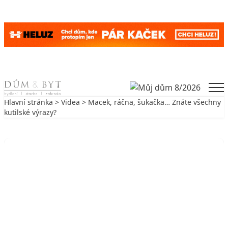
Skip to content
Men
Hlavní stránka
>
Videa
> Macek, ráčna, šukačka… Znáte všechny
kutilské výrazy?
Zpět na Videa
VIDEA
Macek, ráčna, šukačka… Znáte
všechny kutilské výrazy?
5. 4. 2017
1 min. čtení