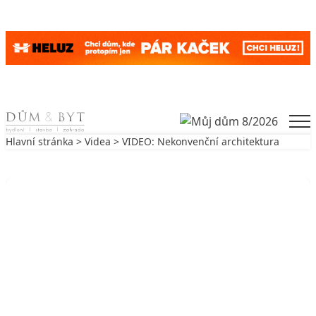
Skip to content
Men
Hlavní stránka
>
Videa
> VIDEO: Nekonvenční architektura
Zpět na Videa
VIDEA
VIDEO: Nekonvenční architektura
20. 6. 2016
1 min. čtení