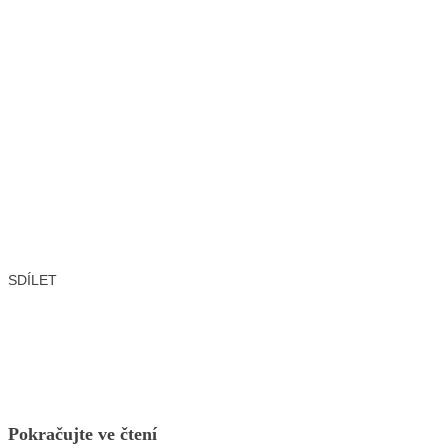
SDÍLET
Facebook
X
LinkedIn
Email
Pokračujte ve čtení