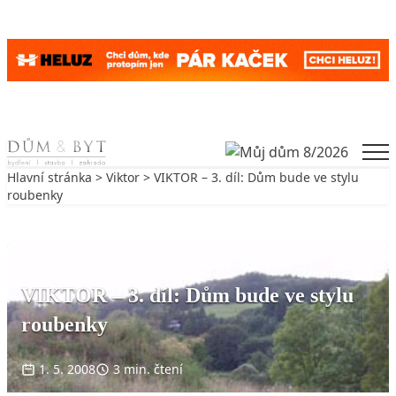
Skip to content
Men
Hlavní stránka
>
Viktor
> VIKTOR – 3. díl: Dům bude ve stylu
roubenky
Zpět na Viktor
VIKTOR
VIKTOR – 3. díl: Dům bude ve stylu
roubenky
1. 5. 2008
3 min. čtení