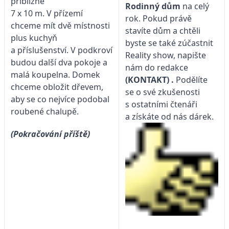
přibližně
Rodinný dům
na celý
7 x 10 m. V přízemí
rok. Pokud právě
chceme mít dvě místnosti
stavíte dům a chtěli
plus kuchyň
byste se také zúčastnit
a příslušenství. V podkroví
Reality show, napište
budou další dva pokoje a
nám do redakce
malá koupelna. Domek
(KONTAKT)
.
Podělíte
chceme obložit dřevem,
se o své zkušenosti
aby se co nejvíce podobal
s ostatními čtenáři
roubené chalupě.
a získáte od nás dárek.
(Pokračování příště)