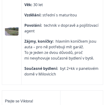
Věk:
30 let
Vzdělání:
střední s maturitou
Povolání:
technik v dopravě a pojišťovací
agent
Zájmy, koníčky:
hlavním koníčkem jsou
auta – pro ně potřebuji mít garáž.
To je jeden ze dvou důvodů, proč
mi nevyhovuje současné bydlení v bytě.
Současné bydlení:
byt 2+kk v panelovém
domě v Milovicích
Ptejte se Viktora!