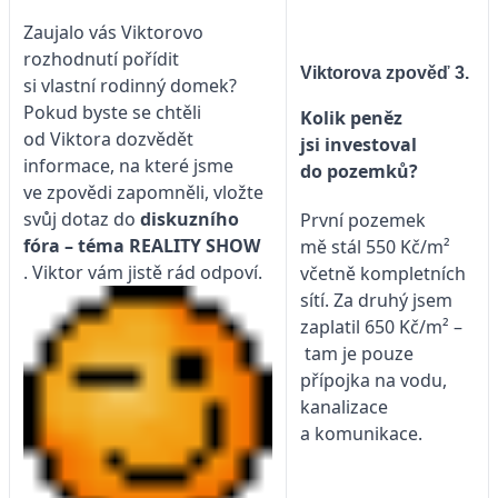
Zaujalo vás Viktorovo
rozhodnutí pořídit
Viktorova zpověď 3.
si vlastní rodinný domek?
Pokud byste se chtěli
Kolik peněz
od Viktora dozvědět
jsi investoval
informace, na které jsme
do pozemků?
ve zpovědi zapomněli, vložte
svůj dotaz do
diskuzního
První pozemek
fóra – téma
REALITY SHOW
mě stál 550 Kč/m²
. Viktor vám jistě rád odpoví.
včetně kompletních
sítí. Za druhý jsem
zaplatil 650 Kč/m² –
tam je pouze
přípojka na vodu,
kanalizace
a komunikace.