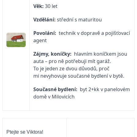
Věk:
30 let
Vzdělání:
střední s maturitou
Povolání:
technik v dopravě a pojišťovací
agent
Zájmy, koníčky:
hlavním koníčkem jsou
auta – pro ně potřebuji mít garáž.
To je jeden ze dvou důvodů, proč
mi nevyhovuje současné bydlení v bytě.
Současné bydlení:
byt 2+kk v panelovém
domě v Milovicích
Ptejte se Viktora!