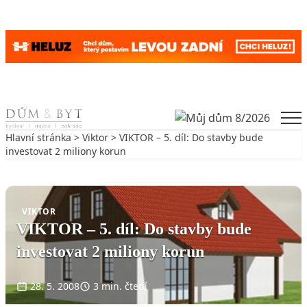
Skip to content
Men
Hlavní stránka
>
Viktor
> VIKTOR – 5. díl: Do stavby bude
investovat 2 miliony korun
Zpět na Viktor
VIKTOR
VIKTOR – 5. díl: Do stavby bude
investovat 2 miliony korun
28. 5. 2008
3 min. čtení