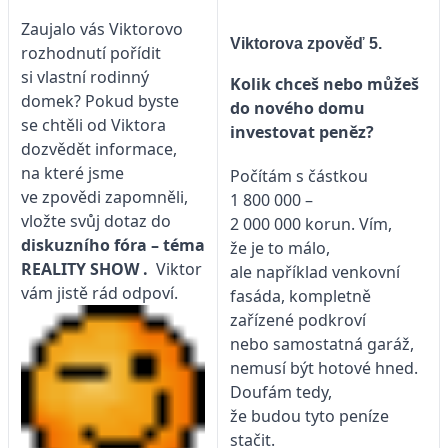
Zaujalo vás Viktorovo
Viktorova zpověď 5.
rozhodnutí pořídit
si vlastní rodinný
Kolik chceš nebo můžeš
domek? Pokud byste
do nového domu
se chtěli od Viktora
investovat peněz?
dozvědět informace,
na které jsme
Počítám s částkou
ve zpovědi zapomněli,
1 800 000 –
vložte svůj dotaz do
2 000 000 korun. Vím,
diskuzního fóra – téma
že je to málo,
REALITY SHOW
.
Viktor
ale například venkovní
vám jistě rád odpoví.
fasáda, kompletně
zařízené podkroví
nebo samostatná garáž,
nemusí být hotové hned.
Doufám tedy,
že budou tyto peníze
stačit.