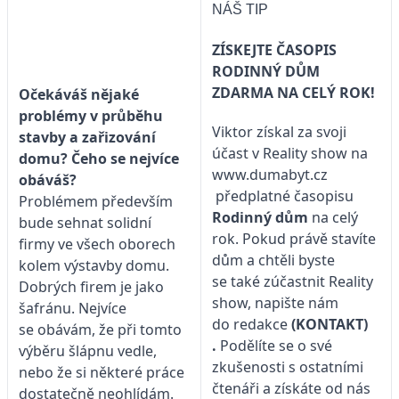
NÁŠ TIP
ZÍSKEJTE ČASOPIS
RODINNÝ DŮM
ZDARMA NA CELÝ ROK!
Očekáváš nějaké
problémy v průběhu
Viktor získal za svoji
stavby a zařizování
účast v Reality show na
domu? Čeho se nejvíce
www.dumabyt.cz
obáváš?
předplatné časopisu
Problémem především
Rodinný dům
na celý
bude sehnat solidní
rok. Pokud právě stavíte
firmy ve všech oborech
dům a chtěli byste
kolem výstavby domu.
se také zúčastnit Reality
Dobrých firem je jako
show, napište nám
šafránu. Nejvíce
do redakce
(KONTAKT)
se obávám, že při tomto
.
Podělíte se o své
výběru šlápnu vedle,
zkušenosti s ostatními
nebo že si některé práce
čtenáři a získáte od nás
dostatečně neohlídám.