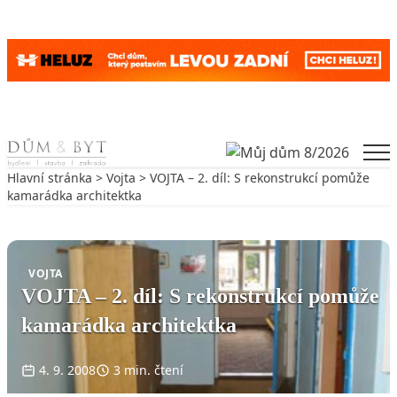
Skip to content
Men
Hlavní stránka
>
Vojta
> VOJTA – 2. díl: S rekonstrukcí pomůže
kamarádka architektka
Zpět na Vojta
VOJTA
VOJTA – 2. díl: S rekonstrukcí pomůže
kamarádka architektka
4. 9. 2008
3 min. čtení