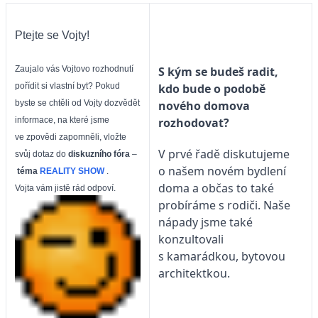
Ptejte se Vojty!
S kým se budeš radit,
Zaujalo vás Vojtovo rozhodnutí
kdo bude o podobě
pořídit si vlastní byt? Pokud
nového domova
byste se chtěli od Vojty dozvědět
rozhodovat?
informace, na které jsme
ve zpovědi zapomněli, vložte
V prvé řadě diskutujeme
svůj dotaz do
diskuzního fóra
–
o našem novém bydlení
téma
REALITY SHOW
.
doma a občas to také
Vojta vám jistě rád odpoví.
probíráme s rodiči. Naše
nápady jsme také
konzultovali
s kamarádkou, bytovou
architektkou.