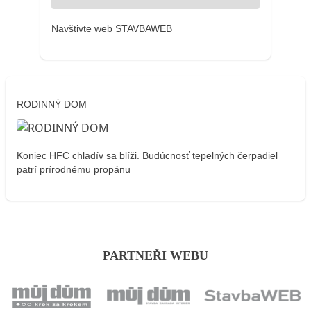
Navštivte web STAVBAWEB
RODINNÝ DOM
Koniec HFC chladív sa blíži. Budúcnosť tepelných čerpadiel
patrí prírodnému propánu
PARTNEŘI WEBU