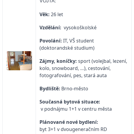
VOJTA:
Věk:
26 let
Vzdělání:
vysokoškolské
Povolání:
IT, VŠ student
(doktorandské studium)
Zájmy, koníčky:
sport (volejbal, lezení,
kolo, snowboard, …), cestování,
fotografování, pes, stará auta
Bydliště:
Brno-město
Současná bytová situace:
v podnájmu 1+1 v centru města
Plánované nové bydlení:
byt 3+1 v dvougeneračním RD