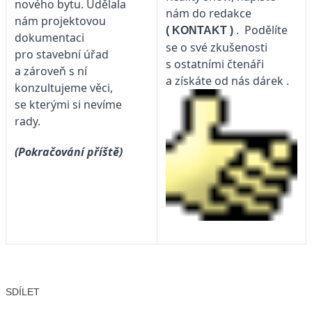
nového bytu. Udělala
nám do redakce
nám projektovou
Podělíte
(
KONTAKT
)
.
dokumentaci
se o své zkušenosti
pro stavební úřad
s ostatními čtenáři
a zároveň s ní
a získáte od nás dárek .
konzultujeme věci,
se kterými si nevíme
rady.
(Pokračování příště)
SDÍLET