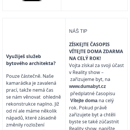
NÁŠ TIP
ZÍSKEJTE ČASOPIS
VÍTEJTE DOMA ZDARMA
Využiješ služeb
NA CELÝ ROK!
bytového architekta?
Vojta získal za svoji účast
v Reality show –
Pouze částečně. Naše
zařizujeme byt, na
kamarádka je zavalená
www.dumabyt.cz
prací, takže nemá čas
předplatné časopisu
se nám věnovat ohledně
na celý
Vítejte doma
rekonstrukce naplno. Již
rok. Pokud právě
od ní ale máme několik
zařizujete byt a chtěli
nápadů, které zásadně
byste se také zúčastnit
změnily rozložení
Reality show, napište