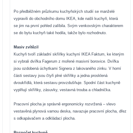
Po předběžném průzkumu kuchyňských studií se manželé
vypravili do obchodního domu IKEA, kde našli kuchyň, která
se jim na první pohled zalíbila. Svým venkovským charakterem
se do bytu kuchyň také hodila, takže bylo rozhodnuto.
Masiv zvítězil
Kuchyň tvoří základní skříňky kuchyní IKEA Faktum, ke kterým
si vybrali dvířka Fagerum z mořené masivní borovice. Dvířka
jsou ozdobená úchytkami Signera z lakovaného zinku. V horní
části sestavy jsou čtyři plné skříňky a jedna prosklená
dvoukřídlá, která sestavu provzdušňuje. Spodní část kuchyně
vyplňují skříňky, zásuvky, vestavná trouba a chladnička.
Pracovní plocha je správně ergonomicky rozvržená – vlevo
vestavěná plynová varnou deska, navazuje pracovní plocha, dřez
s odkapávačem a odkládací plocha.
Rozpočet kuchyně