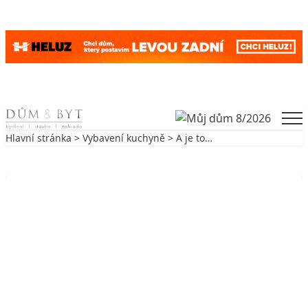
Skip to content
Men
Hlavní stránka
>
Vybavení kuchyně
> A je to…
Zpět na Vybavení kuchyně
VYBAVENÍ KUCHYNĚ
A je to…
19. 11. 2005
3 min. čtení