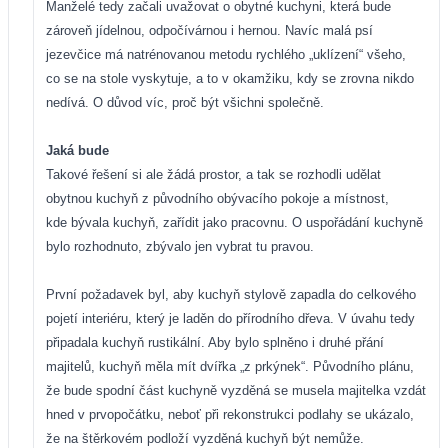
Manželé tedy začali uvažovat o obytné kuchyni, která bude
zároveň jídelnou, odpočívárnou i hernou. Navíc malá psí
jezevčice má natrénovanou metodu rychlého „uklízení“ všeho,
co se na stole vyskytuje, a to v okamžiku, kdy se zrovna nikdo
nedívá. O důvod víc, proč být všichni společně.
Jaká bude
Takové řešení si ale žádá prostor, a tak se rozhodli udělat
obytnou kuchyň z původního obývacího pokoje a místnost,
kde bývala kuchyň, zařídit jako pracovnu. O uspořádání kuchyně
bylo rozhodnuto, zbývalo jen vybrat tu pravou.
První požadavek byl, aby kuchyň stylově zapadla do celkového
pojetí interiéru, který je laděn do přírodního dřeva. V úvahu tedy
připadala kuchyň rustikální. Aby bylo splněno i druhé přání
majitelů, kuchyň měla mít dvířka „z prkýnek“. Původního plánu,
že bude spodní část kuchyně vyzděná se musela majitelka vzdát
hned v prvopočátku, neboť při rekonstrukci podlahy se ukázalo,
že na štěrkovém podloží vyzděná kuchyň být nemůže.