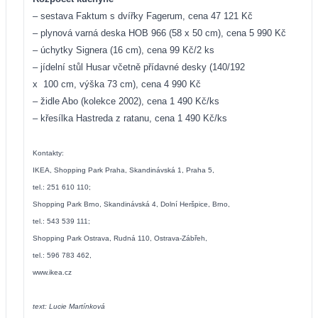
– sestava Faktum s dvířky Fagerum, cena 47 121 Kč
– plynová varná deska HOB 966 (58 x 50 cm), cena 5 990 Kč
– úchytky Signera (16 cm), cena 99 Kč/2 ks
– jídelní stůl Husar včetně přídavné desky (140/192
x
100 cm, výška 73 cm), cena 4 990 Kč
– židle Abo (kolekce 2002), cena 1 490 Kč/ks
– křesílka Hastreda z ratanu, cena 1 490 Kč/ks
Kontakty:
IKEA, Shopping Park Praha, Skandinávská 1, Praha 5,
tel.: 251 610 110;
Shopping Park Brno, Skandinávská 4, Dolní Heršpice, Brno,
tel.: 543 539 111;
Shopping Park Ostrava, Rudná 110, Ostrava-Zábřeh,
tel.: 596 783 462,
www.ikea.cz
text: Lucie Martínková