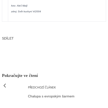
foto: Aleš Malý
zdroj: Svět kuchyní 4/2004
SDÍLET
Facebook
X
LinkedIn
Email
Pokračujte ve čtení
PŘEDCHOZÍ ČLÁNEK
Chalupa s evropským šarmem