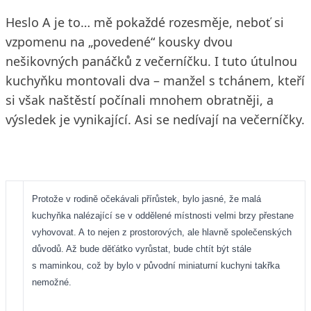
Heslo A je to… mě pokaždé rozesměje, neboť si
vzpomenu na „povedené“ kousky dvou
nešikovných panáčků z večerníčku. I tuto útulnou
kuchyňku montovali dva – manžel s tchánem, kteří
si však naštěstí počínali mnohem obratněji, a
výsledek je vynikající. Asi se nedívají na večerníčky.
Protože v rodině očekávali přírůstek, bylo jasné, že malá
kuchyňka nalézající se v oddělené místnosti velmi brzy přestane
vyhovovat. A to nejen z prostorových, ale hlavně společenských
důvodů. Až bude děťátko vyrůstat, bude chtít být stále
s maminkou, což by bylo v původní miniaturní kuchyni takřka
nemožné.