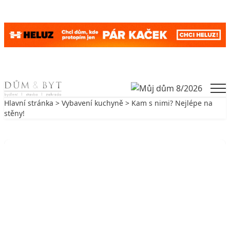
Skip to content
Men
Hlavní stránka
>
Vybavení kuchyně
> Kam s nimi? Nejlépe na
stěny!
Zpět na Vybavení kuchyně
VYBAVENÍ KUCHYNĚ
Kam s nimi? Nejlépe na stěny!
9. 5. 2003
4 min. čtení