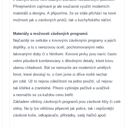
Přinejmenším zajímavé je ale současné využití moderních
materiálů a designu. A připusťme, že se stále přichází na nové
možnosti jak u závěsných prvků, tak u kuchyňského náčiní.
Materiály a možnosti závěsných programů
Nejčastěji se setkáte s kovovými závěsnými programy a jejich
doplňky, a to s nerezovou ocelí, pochromovanými nebo
lakovanými dráty či s hliníkem. Kovové prvky jsou navíc často
velmi působivě kombinovány s dřevěnými detaily, které kovu
uberou chladnosti. Bát se nemusíte ani moderních umělých
hmot, které dovolují to, o čem jsme si dříve mohli nechat
jen zdát. Už to nejsou záležitosti na jedno použití, už nejsou
tak křehké a zranitelné. Přesto vybírejte pečlivě a uvážlivě
a nesnažte se za každou cenu šetřit.
Základem většiny závěsných programů jsou závěsné lišty či celé
stěny. Na ty lze většinou připevnit jak police, tak i nejrůznější
závěsné koše, odkapávače, přihrádky, sady háčků apod.