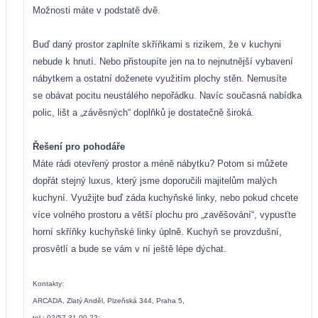
Možnosti máte v podstatě dvě.
Buď daný prostor zaplníte skříňkami s rizikem, že v kuchyni
nebude k hnutí. Nebo přistoupíte jen na to nejnutnější vybavení
nábytkem a ostatní doženete využitím plochy stěn. Nemusíte
se obávat pocitu neustálého nepořádku. Navíc současná nabídka
polic, lišt a „závěsných“ doplňků je dostatečně široká.
Řešení pro pohodáře
Máte rádi otevřený prostor a méně nábytku? Potom si můžete
dopřát stejný luxus, který jsme doporučili majitelům malých
kuchyní. Využijte buď záda kuchyňské linky, nebo pokud chcete
více volného prostoru a větší plochu pro „zavěšování“, vypusťte
horní skříňky kuchyňské linky úplně. Kuchyň se provzdušní,
prosvětlí a bude se vám v ní ještě lépe dýchat.
Kontakty:
ARCADA, Zlatý Anděl, Plzeňská 344, Praha 5,
tel.: 02/57 31 00 22;