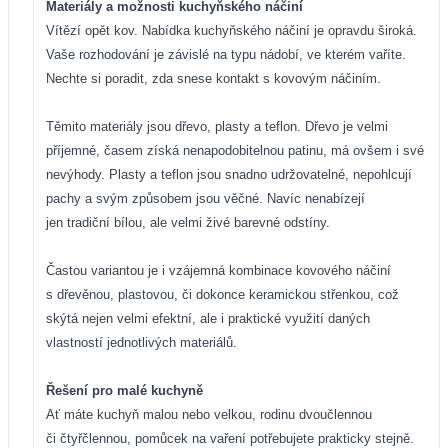
Materiály a možnosti
kuchyňského náčiní
Vítězí opět kov. Nabídka kuchyňského náčiní je opravdu široká.
Vaše rozhodování je závislé na typu nádobí, ve kterém vaříte.
Nechte si poradit, zda snese kontakt s kovovým náčiním.
Těmito materiály jsou dřevo, plasty a teflon. Dřevo je velmi
příjemné, časem získá nenapodobitelnou patinu, má ovšem i své
nevýhody. Plasty a teflon jsou snadno udržovatelné, nepohlcují
pachy a svým způsobem jsou věčné. Navíc nenabízejí
jen tradiční bílou, ale velmi živé barevné odstíny.
Častou variantou je i vzájemná kombinace kovového náčiní
s dřevěnou, plastovou, či dokonce keramickou střenkou, což
skýtá nejen velmi efektní, ale i praktické využití daných
vlastností jednotlivých materiálů.
Řešení pro malé kuchyně
Ať máte kuchyň malou nebo velkou, rodinu dvoučlennou
či čtyřčlennou, pomůcek na
vaření potřebujete prakticky stejně.