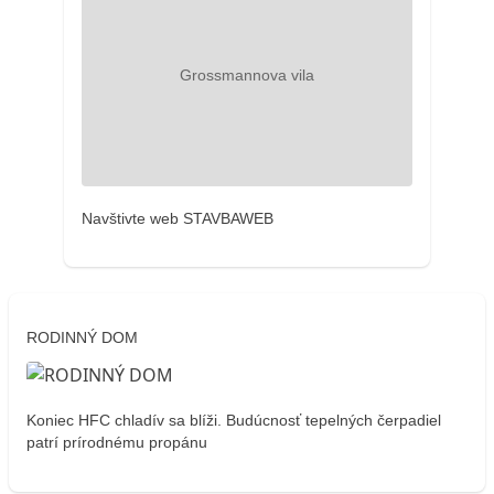
Navštivte web STAVBAWEB
RODINNÝ DOM
Koniec HFC chladív sa blíži. Budúcnosť tepelných čerpadiel
patrí prírodnému propánu