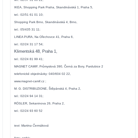
IKEA, Shopping Park Praha, Skandinávská 1, Praha 5,
tel.: 02/51 61 01 10;
Shopping Park Brno, Skandinávská 4, Brno,
tel.: 05/435 31 11;
LINEA PURA, Na Ořechovce 41, Praha 6,
tel.: 02/24 31 17 54;
Klimentská 48,
Praha 1,
tel.: 02/24 81 99 41;
MAGNET CAMIF,
Průmyslová 390,
Černá za Bory, Pardubice
2
telefonické objednávky: 040/604 02 22,
www.magnet-camif.cz
;
M. G. DISTRIBUZIONE, Štěpánská 4, Praha 2,
tel.: 02/24 94 14 31;
RÖSLER, Sekaninova 26, Praha 2,
tel.: 02/24 93 60 52
text: Martina Čermáková
foto: archiv