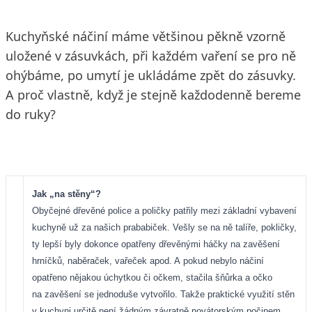
Kuchyňské náčiní máme většinou pěkně vzorně
uložené v zásuvkách, při každém vaření se pro ně
ohýbáme, po umytí je ukládáme zpět do zásuvky.
A proč vlastně, když je stejně každodenně bereme
do ruky?
Jak „na stěny“?
Obyčejné dřevěné police a poličky patřily mezi základní vybavení
kuchyně už za našich prababiček. Vešly se na ně talíře, pokličky,
ty lepší byly dokonce opatřeny dřevěnými háčky na zavěšení
hrníčků, naběraček, vařeček apod. A pokud nebylo náčiní
opatřeno nějakou úchytkou či očkem, stačila šňůrka a očko
na zavěšení se jednoduše vytvořilo. Takže praktické využití stěn
v kuchyni určitě není žádným závratně novátorským počinem.