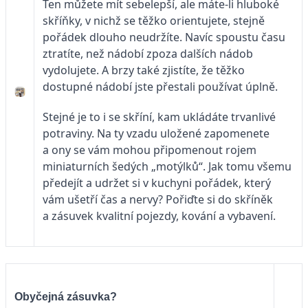
Ten můžete mít sebelepší, ale máte-li hluboké
skříňky, v nichž se těžko orientujete, stejně
pořádek dlouho neudržíte. Navíc spoustu času
ztratíte, než nádobí zpoza dalších nádob
vydolujete. A brzy také zjistíte, že těžko
dostupné nádobí jste přestali používat úplně.
Stejné je to i se skříní, kam ukládáte trvanlivé
potraviny. Na ty vzadu uložené zapomenete
a ony se vám mohou připomenout rojem
miniaturních šedých „motýlků“. Jak tomu všemu
předejít a udržet si v kuchyni pořádek, který
vám ušetří čas a nervy? Pořiďte si do skříněk
a zásuvek kvalitní pojezdy, kování a vybavení.
Obyčejná zásuvka?