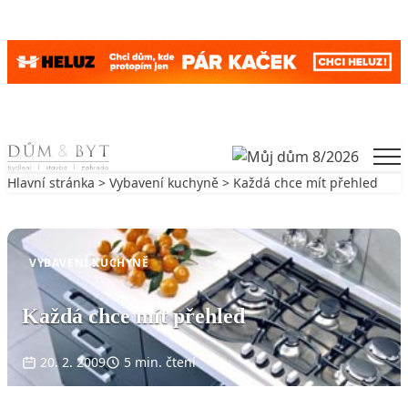
Skip to content
Men
Hlavní stránka
>
Vybavení kuchyně
> Každá chce mít přehled
Zpět na Vybavení kuchyně
VYBAVENÍ KUCHYNĚ
Každá chce mít přehled
20. 2. 2009
5 min. čtení