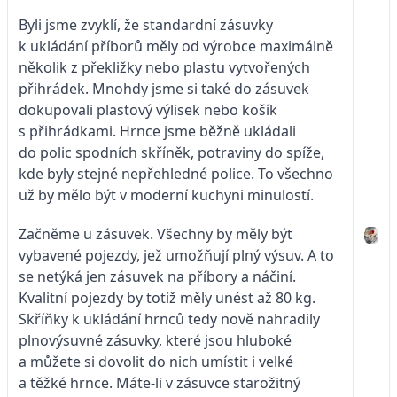
Byli jsme zvyklí, že standardní zásuvky
k ukládání příborů měly od výrobce maximálně
několik z překližky nebo plastu vytvořených
přihrádek. Mnohdy jsme si také do zásuvek
dokupovali plastový výlisek nebo košík
s přihrádkami. Hrnce jsme běžně ukládali
do polic spodních skříněk, potraviny do spíže,
kde byly stejné nepřehledné police. To všechno
už by mělo být v moderní kuchyni minulostí.
Začněme u zásuvek. Všechny by měly být
vybavené pojezdy, jež umožňují plný výsuv. A to
se netýká jen zásuvek na příbory a náčiní.
Kvalitní pojezdy by totiž měly unést až 80 kg.
Skříňky k ukládání hrnců tedy nově nahradily
plnovýsuvné zásuvky, které jsou hluboké
a můžete si dovolit do nich umístit i velké
a těžké hrnce. Máte-li v zásuvce starožitný