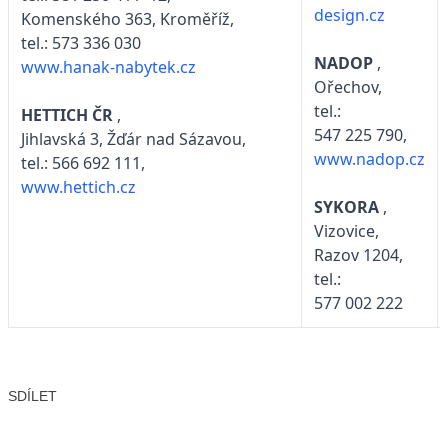
design.cz
Komenského 363, Kroměříž,
tel.: 573 336 030
NADOP
,
www.hanak-nabytek.cz
Ořechov,
tel.:
HETTICH ČR
,
547 225 790,
Jihlavská 3, Žďár nad Sázavou,
www.nadop.cz
tel.: 566 692 111,
www.hettich.cz
SYKORA
,
Vizovice,
Razov 1204,
tel.:
577 002 222
SDÍLET
Facebook
X
LinkedIn
Email