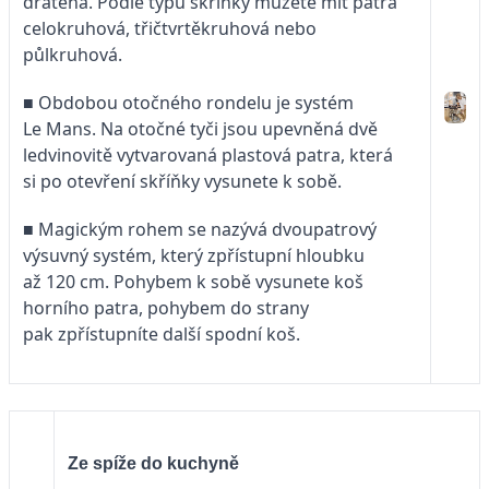
drátěná. Podle typu skříňky můžete mít patra
celokruhová, třičtvrtěkruhová nebo
půlkruhová.
■ Obdobou otočného rondelu je systém
Le Mans. Na otočné tyči jsou upevněná dvě
ledvinovitě vytvarovaná plastová patra, která
si po otevření skříňky vysunete k sobě.
■ Magickým rohem se nazývá dvoupatrový
výsuvný systém, který zpřístupní hloubku
až 120 cm. Pohybem k sobě vysunete koš
horního patra, pohybem do strany
pak zpřístupníte další spodní koš.
Ze spíže do kuchyně