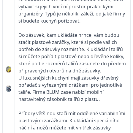
vybavit si jejich vnitřní prostor praktickými
organizéry. Typů je několik, záleží, od jaké firmy
si budete kuchyň pořizovat.
Do zásuvek, kam ukládáte hrnce, vám budou
stačit plastové zarážky, které si podle vašich
potřeb do zásuvky rozmístíte. K ukládání talířů
si můžete pořídit plastové nebo dřevěné kolíky,
které podle rozměrů talířů zasunete do předem
připravených otvorů na dně zásuvky.
U luxusnějších kuchyní mají zásuvky dřevěný
pořadač s vyřezanými drážkami pro jednotlivé
talíře. Firma BLUM zase nabízí mobilní
nastavitelný zásobník talířů z plastu.
Příbory většinou stačí mít oddělené variabilními
plastovými zarážkami. K ukládání speciálního
náčiní a nožů můžete mít vnitřek zásuvky