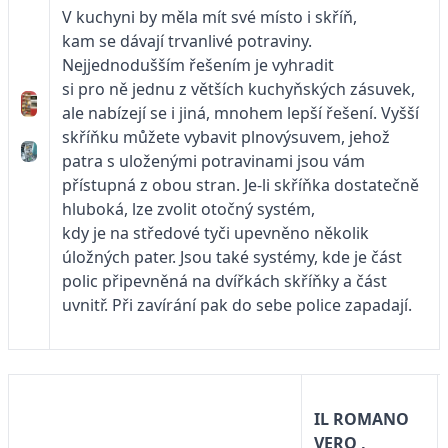
V kuchyni by měla mít své místo i skříň,
kam se dávají trvanlivé potraviny.
Nejjednodušším řešením je vyhradit
si pro ně jednu z větších kuchyňských zásuvek,
ale nabízejí se i jiná, mnohem lepší řešení. Vyšší
skříňku můžete vybavit plnovýsuvem, jehož
patra s uloženými potravinami jsou vám
přístupná z obou stran. Je-li skříňka dostatečně
hluboká, lze zvolit otočný systém,
kdy je na středové tyči upevněno několik
úložných pater. Jsou také systémy, kde je část
polic připevněná na dvířkách skříňky a část
uvnitř. Při zavírání pak do sebe police zapadají.
IL ROMANO
VERO ,