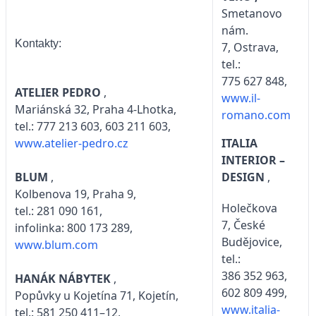
Smetanovo
nám.
Kontakty:
7, Ostrava,
tel.:
775 627 848,
ATELIER PEDRO
,
www.il-
Mariánská 32, Praha 4-Lhotka,
romano.com
tel.: 777 213 603, 603 211 603,
ITALIA
www.atelier-pedro.cz
INTERIOR –
DESIGN
,
BLUM
,
Kolbenova 19, Praha 9,
Holečkova
tel.: 281 090 161,
7, České
infolinka: 800 173 289,
Budějovice,
www.blum.com
tel.:
386 352 963,
HANÁK NÁBYTEK
,
602 809 499,
Popůvky u Kojetína 71, Kojetín,
www.italia-
tel.: 581 250 411–12,