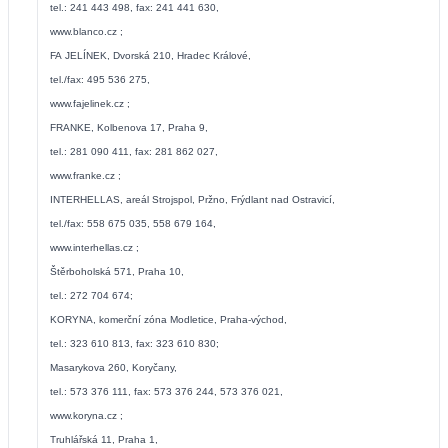
tel.: 241 443 498, fax: 241 441 630,
www.blanco.cz
;
FA JELÍNEK, Dvorská 210, Hradec Králové,
tel./fax: 495 536 275,
www.fajelinek.cz
;
FRANKE, Kolbenova 17, Praha 9,
tel.: 281 090 411, fax: 281 862 027,
www.franke.cz
;
INTERHELLAS, areál Strojspol, Pržno, Frýdlant nad Ostravicí,
tel./fax: 558 675 035, 558 679 164,
www.interhellas.cz
;
Štěrboholská 571, Praha 10,
tel.: 272 704 674;
KORYNA, komerční zóna Modletice, Praha-východ,
tel.: 323 610 813, fax: 323 610 830;
Masarykova 260, Koryčany,
tel.: 573 376 111, fax: 573 376 244, 573 376 021,
www.koryna.cz
;
Truhlářská 11, Praha 1,