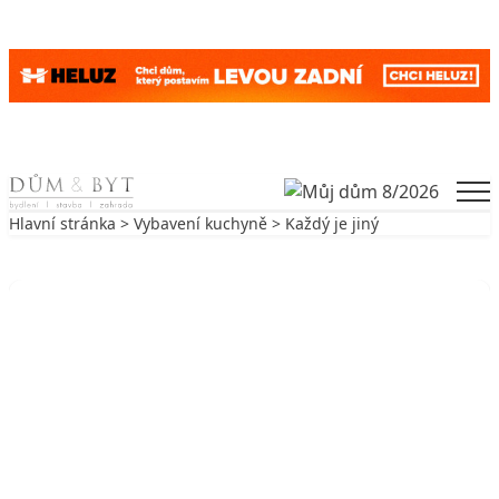
Skip to content
Men
Hlavní stránka
>
Vybavení kuchyně
> Každý je jiný
Zpět na Vybavení kuchyně
VYBAVENÍ KUCHYNĚ
Každý je jiný
12. 11. 2005
4 min. čtení