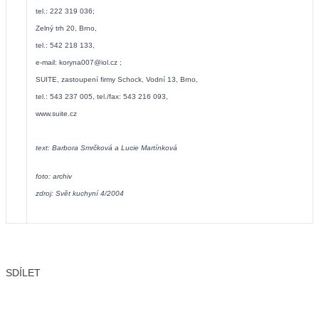
tel.: 222 319 036;
Zelný trh 20, Brno,
tel.: 542 218 133,
e-mail:
koryna007@iol.cz
;
SUITE, zastoupení firmy Schock, Vodní 13, Brno,
tel.: 543 237 005, tel./fax: 543 216 093,
www.suite.cz
text: Barbora Smrčková a Lucie Martínková
foto: archiv
zdroj: Svět kuchyní 4/2004
SDÍLET
Facebook
X
LinkedIn
Email