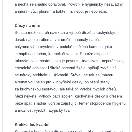
a nechá se snadno opravovat. Povrch je hygienicky nezávadný
a imunní vůči plísním a bakteriím, neboť je neporézní.
Dřezy na míru
Bohaté možnosti při návrzích a výrobě dřezů a kuchyňských
desek nabízejí alternativní umělé materiály na bázi
polymerových pryskyřic v podobě umělého kamene, jako
je například corian, kerrock či varicor. Protože disponují
takovými vlastnostmi, jako je pevnost, trvanlivost, neporéznost,
chemická odolnost i široká barevná škála, splňují zvyšující
se nároky architektů i uživatelů. Stávají se tak zajímavou
alternativou nejen pro kuchyňské desky, obložení stěny
za kuchyňskou sestavou, ale také při výrobě mycích dřezů.
Mezi největší výhody patří spojení kuchyňské desky s dřezem
beze spár, snadná
údržba zajišťující téměř stoprocentní hygienu
a možnost vyrobit i atypický tvar.
Křehké, leč kvalitní
Keramické kuchyňské dřezy se na našem trhu vyskytují asi nej-