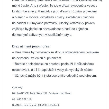
méně často. A to i přesto, že jde o dřezy vyrobené z vysoce
kvalitní keramiky. V nabídce jsou dřezy v různém provedení
a tvarech – rohové, dvojdřezy i dřezy s odkládací plochou
na nádobí či umývané potraviny. Hladký keramický povrch
zajišťuje hygienickou nezávadnost a hodí se zejména
do kuchyní zařízených v rustikálním stylu.
Dřez už není jenom dřez
– Dřez může být vybavený miskou s odkapávačem, košíkem
na očištěnou zeleninu či prkénkem.
– Baterie s teleskopickou sprchou poslouží k důkladnému
oplachování, ale i k napouštění vody do vysokých nádob.
– Užitečná může být i instalace drtiče odpadků pod dřezem.
Kontakty:
BAUMATIC ČR, Malá Skála 211, Jablonec nad Nisou,
tel.: 483 332 111;
BLANCO, Zelený pruh 109/1091, Praha 4,