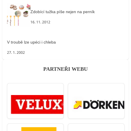
Zdobící tužka píše nejen na perník
16. 11. 2012
V troubě lze upéci i chleba
27. 1. 2002
PARTNEŘI WEBU