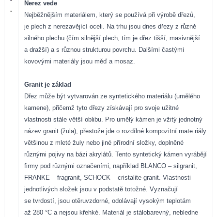
Nerez vede
Nejběžnějším materiálem, který se používá při výrobě dřezů,
je plech z nerezavějící oceli. Na trhu jsou dnes dřezy z různě
silného plechu (čím silnější plech, tím je dřez tišší, masivnější
a dražší) a s různou strukturou povrchu. Dalšími častými
kovovými materiály jsou měď a mosaz.
Granit je základ
Dřez může být vytvarován ze syntetického materiálu (umělého
kamene), přičemž tyto dřezy získávají pro svoje užitné
vlastnosti stále větší oblibu. Pro umělý kámen je vžitý jednotný
název granit (žula), přestože jde o rozdílné kompozitní mate
riály
většinou z mleté žuly nebo jiné přírodní složky, doplněné
různými pojivy na bázi akrylátů. Tento syntetický kámen vyrábějí
firmy pod různými označeními, například BLANCO – silgranit,
FRANKE – fragranit, SCHOCK – cristalite-granit. Vlastnosti
jednotlivých složek jsou v podstatě totožné. Vyznačují
se tvrdostí, jsou otěruvzdorné, odolávají vysokým teplotám
až 280 °C a nejsou křehké. Materiál je stálobarevný, nebledne