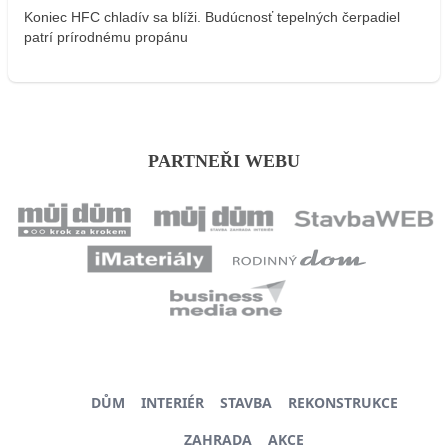
Koniec HFC chladív sa blíži. Budúcnosť tepelných čerpadiel
patrí prírodnému propánu
PARTNEŘI WEBU
DŮM
INTERIÉR
STAVBA
REKONSTRUKCE
ZAHRADA
AKCE