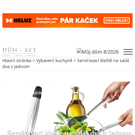
Skip to content
Men
Hlavní stránka
>
Vybavení kuchyně
> Servírovací kleště na salát
dva v jednom
Zpět na Vybavení kuchyně
VYBAVENÍ KUCHYNĚ
Servírovací kleště na salát dva v jednom