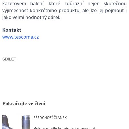
kazetovém balení, které zdůrazní nejen skutečnou
výjimečnost konkrétního produktu, ale lze jej pojmout i
jako velmi hodnotný dárek.
Kontakt
www.tescoma.cz
SDÍLET
Facebook
X
LinkedIn
Email
Pokračujte ve čtení
PŘEDCHOZÍ ČLÁNEK
Polorozpadlý komín lze renovovat