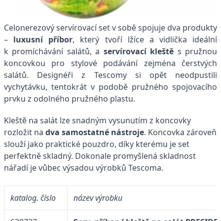
Celonerezový servírovací set v sobě spojuje dva produkty
–
luxusní příbor
, který tvoří lžíce a vidlička ideální
k promíchávání salátů, a
servírovací kleště
s pružnou
koncovkou pro stylové podávání zejména čerstvých
salátů. Designéři z Tescomy si opět neodpustili
vychytávku, tentokrát v podobě pružného spojovacího
prvku z odolného pružného plastu.
Kleště na salát lze snadným vysunutím z koncovky
rozložit na
dva samostatné nástroje
. Koncovka zároveň
slouží jako praktické pouzdro, díky kterému je set
perfektně skladný. Dokonale promyšlená skladnost
nářadí je vůbec výsadou výrobků Tescoma.
katalog. číslo
název výrobku