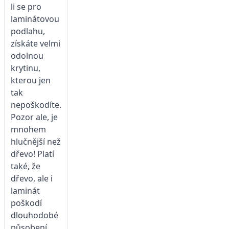
li se pro
laminátovou
podlahu,
získáte velmi
odolnou
krytinu,
kterou jen
tak
nepoškodíte.
Pozor ale, je
mnohem
hlučnější než
dřevo! Platí
také, že
dřevo, ale i
laminát
poškodí
dlouhodobé
působení