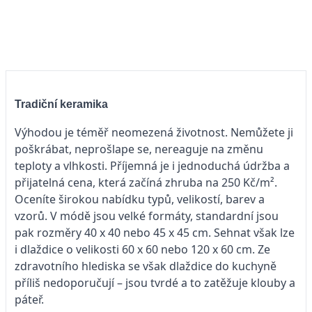
Tradiční keramika
Výhodou je téměř neomezená životnost. Nemůžete ji
poškrábat, neprošlape se, nereaguje na změnu
teploty a vlhkosti. Příjemná je i jednoduchá údržba a
přijatelná cena, která začíná zhruba na 250 Kč/m².
Oceníte širokou nabídku typů, velikostí, barev a
vzorů. V módě jsou velké formáty, standardní jsou
pak rozměry 40 x 40 nebo 45 x 45 cm. Sehnat však lze
i dlaždice o velikosti 60 x 60 nebo 120 x 60 cm. Ze
zdravotního hlediska se však dlaždice do kuchyně
příliš nedoporučují – jsou tvrdé a to zatěžuje klouby a
páteř.