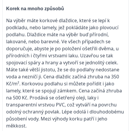
Korek na mnoho způsobů
Na výběr máte korkové dlaždice, které se lepí k
podkladu, nebo lamely, jež pokládáte jako plovoucí
podlahu. Dlaždice máte na výběr buď přírodní,
lakované, nebo barevné. Ve všech případech se
doporučuje, abyste je po položení ošetřili dvěma, u
přírodních i čtyřmi vrstvami laku. Uzavřou se tak
spojovací spáry a hrany a vytvoří se jednolitý celek.
Máte také větší jistotu, že se do podlahy nedostane
voda a nezničí ji. Cena dlaždic začíná zhruba na 350
Kč/m². Korkovou podlahu si můžete pořídit i jako
lamely, které se spojují zámkem. Cena začíná zhruba
na 500 Kč. Prodává se ošetřený oleji, laky i
transparentní vrstvou PVC, což vytváří na povrchu
odolný ochranný povlak. Lépe odolá i dlouhodobému
působení vody. Mezi výhody korku patří i jeho
měkkost.