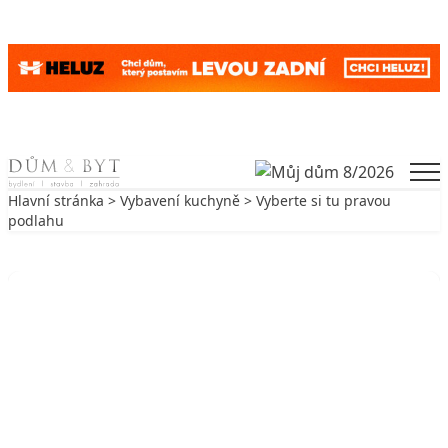
Skip to content
Men
Hlavní stránka
>
Vybavení kuchyně
> Vyberte si tu pravou
podlahu
Zpět na Vybavení kuchyně
VYBAVENÍ KUCHYNĚ
Vyberte si tu pravou podlahu
1. 10. 2006
5 min. čtení