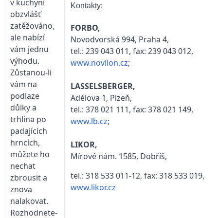
v kuchyni
Kontakty:
obzvlášť
zatěžováno,
FORBO,
ale nabízí
Novodvorská 994, Praha 4,
vám jednu
tel.: 239 043 011, fax: 239 043 012,
výhodu.
www.novilon.cz
;
Zůstanou-li
vám na
LASSELSBERGER,
podlaze
Adélova 1, Plzeň,
důlky a
tel.: 378 021 111, fax: 378 021 149,
trhlina po
www.lb.cz
;
padajících
hrncích,
LIKOR,
můžete ho
Mírové nám. 1585, Dobříš,
nechat
tel.: 318 533 011-12, fax: 318 533 019,
zbrousit a
www.likor.cz
znova
nalakovat.
Rozhodnete-