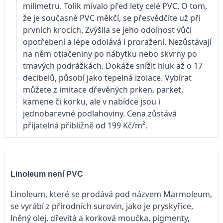
milimetru. Tolik mívalo před lety celé PVC. O tom,
že je současné PVC měkčí, se přesvědčíte už při
prvních krocích. Zvýšila se jeho odolnost vůči
opotřebení a lépe odolává i proražení. Nezůstávají
na něm otlačeniny po nábytku nebo skvrny po
tmavých podrážkách. Dokáže snížit hluk až o 17
decibelů, působí jako tepelná izolace. Vybírat
můžete z imitace dřevěných prken, parket,
kamene či korku, ale v nabídce jsou i
jednobarevné podlahoviny. Cena zůstává
přijatelná přibližně od 199 Kč/m².
Linoleum není PVC
Linoleum, které se prodává pod názvem Marmoleum,
se vyrábí z přírodních surovin, jako je pryskyřice,
lněný olej, dřevitá a korková moučka, pigmenty,