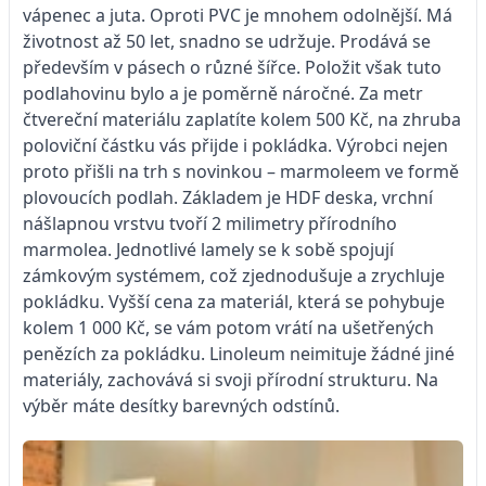
vápenec a juta. Oproti PVC je mnohem odolnější. Má
životnost až 50 let, snadno se udržuje. Prodává se
především v pásech o různé šířce. Položit však tuto
podlahovinu bylo a je poměrně náročné. Za metr
čtvereční materiálu zaplatíte kolem 500 Kč, na zhruba
poloviční částku vás přijde i pokládka. Výrobci nejen
proto přišli na trh s novinkou – marmoleem ve formě
plovoucích podlah. Základem je HDF deska, vrchní
nášlapnou vrstvu tvoří 2 milimetry přírodního
marmolea. Jednotlivé lamely se k sobě spojují
zámkovým systémem, což zjednodušuje a zrychluje
pokládku. Vyšší cena za materiál, která se pohybuje
kolem 1 000 Kč, se vám potom vrátí na ušetřených
penězích za pokládku. Linoleum neimituje žádné jiné
materiály, zachovává si svoji přírodní strukturu. Na
výběr máte desítky barevných odstínů.