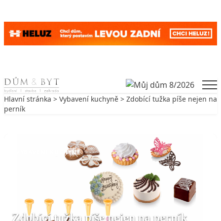
Skip to content
Men
Hlavní stránka
>
Vybavení kuchyně
> Zdobící tužka píše nejen na
perník
Zpět na Vybavení kuchyně
VYBAVENÍ KUCHYNĚ
Zdobící tužka píše nejen na perník