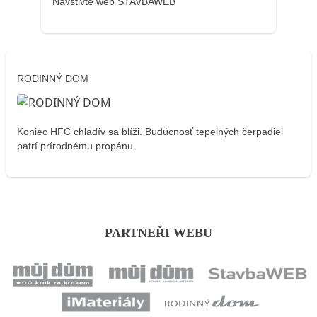
Navštivte web STAVBAWEB
RODINNÝ DOM
Koniec HFC chladív sa blíži. Budúcnosť tepelných čerpadiel
patrí prírodnému propánu
PARTNEŘI WEBU