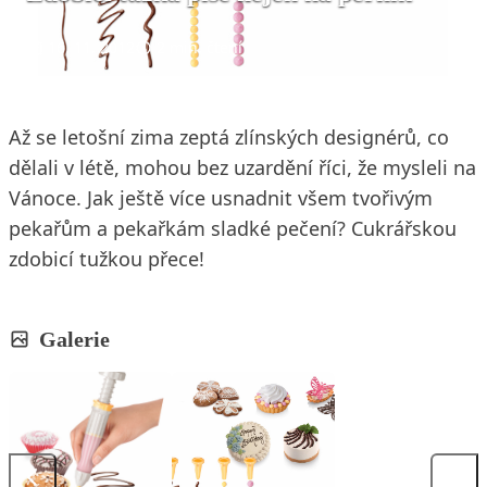
16. 11. 2012
2 min. čtení
Až se letošní zima zeptá zlínských designérů, co
dělali v létě, mohou bez uzardění říci, že mysleli na
Vánoce. Jak ještě více usnadnit všem tvořivým
pekařům a pekařkám sladké pečení? Cukrářskou
zdobicí tužkou přece!
Galerie