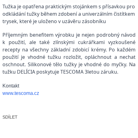
Tužka je opatřena praktickým stojánkem s přísavkou pro
odkládání tužky během zdobení a univerzálním čistítkem
trysek, které je uloženo v uzávěru zásobníku
Příjemným benefitem výrobku je nejen podrobný návod
k použití, ale také zlínskými cukrářkami vyzkoušené
recepty na všechny základní zdobicí krémy. Po každém
použití je vhodné tužku rozložit, opláchnout a nechat
oschnout. Silikonové tělo tužky je vhodné do myčky. Na
tužku DELÍCIA poskytuje TESCOMA 3letou záruku.
Kontakt
www.tescoma.cz
SDÍLET
Facebook
X
LinkedIn
Email