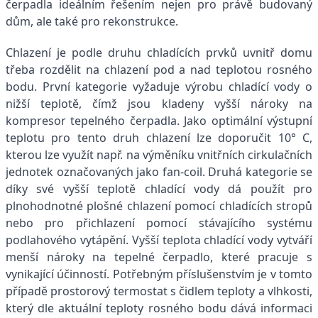
čerpadla ideálním řešením nejen pro právě budovaný
dům, ale také pro rekonstrukce.
Chlazení je podle druhu chladících prvků uvnitř domu
třeba rozdělit na chlazení pod a nad teplotou rosného
bodu. První kategorie vyžaduje výrobu chladící vody o
nižší teplotě, čímž jsou kladeny vyšší nároky na
kompresor tepelného čerpadla. Jako optimální výstupní
teplotu pro tento druh chlazení lze doporučit 10° C,
kterou lze využít např. na výměníku vnitřních cirkulačních
jednotek označovaných jako fan-coil. Druhá kategorie se
díky své vyšší teplotě chladící vody dá použít pro
plnohodnotné plošné chlazení pomocí chladících stropů
nebo pro přichlazení pomocí stávajícího systému
podlahového vytápění. Vyšší teplota chladící vody vytváří
menší nároky na tepelné čerpadlo, které pracuje s
vynikající účinností. Potřebným příslušenstvím je v tomto
případě prostorový termostat s čidlem teploty a vlhkosti,
který dle aktuální teploty rosného bodu dává informaci