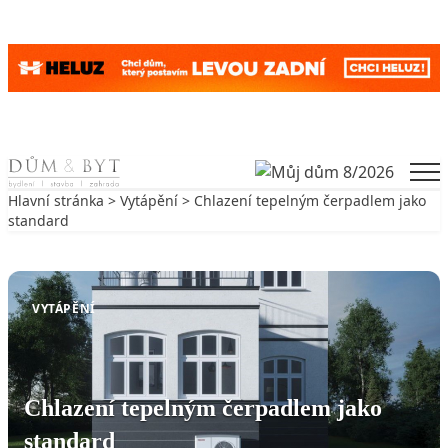
Skip to content
Men
Hlavní stránka
>
Vytápění
> Chlazení tepelným čerpadlem jako
standard
Zpět na Vytápění
VYTÁPĚNÍ
Chlazení tepelným čerpadlem jako
standard