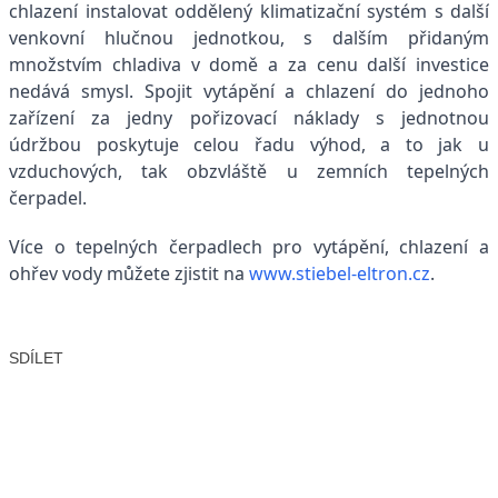
chlazení instalovat oddělený klimatizační systém s další
venkovní hlučnou jednotkou, s dalším přidaným
množstvím chladiva v domě a za cenu další investice
nedává smysl. Spojit vytápění a chlazení do jednoho
zařízení za jedny pořizovací náklady s jednotnou
údržbou poskytuje celou řadu výhod, a to jak u
vzduchových, tak obzvláště u zemních tepelných
čerpadel.
Více o tepelných čerpadlech pro vytápění, chlazení a
ohřev vody můžete zjistit na
www.stiebel-eltron.cz
.
SDÍLET
Facebook
X
LinkedIn
Email