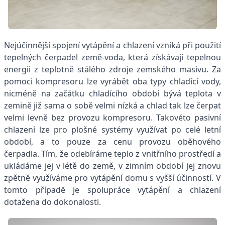
Nejúčinnější spojení vytápění a chlazení vzniká při použití
tepelných čerpadel země-voda, která získávají tepelnou
energii z teplotně stálého zdroje zemského masivu. Za
pomoci kompresoru lze vyrábět oba typy chladící vody,
nicméně na začátku chladícího období bývá teplota v
zemině již sama o sobě velmi nízká a chlad tak lze čerpat
velmi levně bez provozu kompresoru. Takovéto pasivní
chlazení lze pro plošné systémy využívat po celé letní
období, a to pouze za cenu provozu oběhového
čerpadla. Tím, že odebíráme teplo z vnitřního prostředí a
ukládáme jej v létě do země, v zimním období jej znovu
zpětně využíváme pro vytápění domu s vyšší účinností. V
tomto případě je spolupráce vytápění a chlazení
dotažena do dokonalosti.