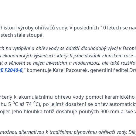
historii výroby ohřívačů vody. V posledních 10 letech se n
stech stále stoupá.
ích na vytápění a ohřev vody se odráží dlouhodobý vývoj v Evrop
 ekonomických výsledcích, kterých jsme dosáhli v loňském roce –
 a věnovat se nejen investicím a modernizaci, ale také rozšiřov
E F2040-6
,
“ komentuje Karel Pacourek, generální ředitel D
 určený k akumulačnímu ohřevu vody pomocí keramického t
0
0
sahu 5
C až 74
C), po jejímž dosažení se ohřev automatick
bojler. Jeho hloubka totiž dosahuje pouhých 300 mm a své 
žnou alternativou k tradičnímu plynovému ohřívači vody. Díky