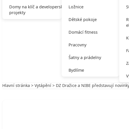
Domy na klíč a developerské
Ložnice
S
projekty
Dětské pokoje
R
e
Domácí fitness
K
Pracovny
F
Šatny a prádelny
Z
Bydlíme
V
Hlavní stránka
>
Vytápění
> DZ Dražice a NIBE představují novinky
Zpět na Vytápění
VYTÁPĚNÍ
DZ Dražice a NIBE představují novinky 