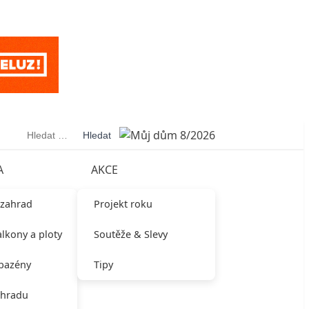
Vyhledávání
A
AKCE
 zahrad
Projekt roku
alkony a ploty
Soutěže & Slevy
 bazény
Tipy
ahradu