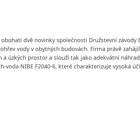
s obohatí dvě novinky společnosti Družstevní závody 
 ohřev vody v obytných budovách. Firma právě zaháji
a úzkých prostor a slouží tak jako adekvátní náhrad
h-voda NIBE F2040-6, které charakterizuje vysoká úč