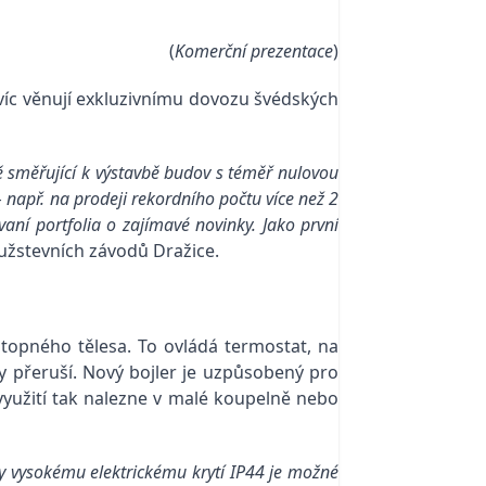
(
Komerční prezentace
)
avíc věnují exkluzivnímu dovozu švédských
ě směřující k výstavbě budov s téměř nulovou
 např. na prodeji rekordního počtu více než 2
aní portfolia o zajímavé novinky. Jako první
ružstevních závodů Dražice.
opného tělesa. To ovládá termostat, na
y přeruší. Nový bojler je uzpůsobený pro
využití tak nalezne v malé koupelně nebo
 vysokému elektrickému krytí IP44 je možné