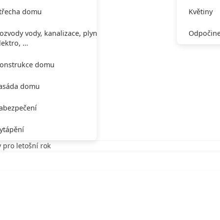
třecha domu
Květiny
ozvody vody, kanalizace, plynu,
Odpočine
lektro, …
onstrukce domu
asáda domu
abezpečení
ytápění
 pro letošní rok
pro letošní rok