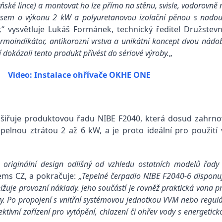
hyňské lince) a montovat ho lze přímo na stěnu, svisle, vodorovn
em o výkonu 2 kW a polyuretanovou izolační pěnou s nadouvadl
,
“ vysvětluje Lukáš Formánek, technický ředitel Družstev
rmoindikátor, antikorozní vrstva a unikátní koncept dvou nádob
 dokázali tento produkt přivést do sériové výroby.
„
Video: Instalace ohřívače OKHE ONE
šiřuje produktovou řadu NIBE F2040, která dosud zahrnov
pelnou ztrátou 2 až 6 kW, a je proto ideální pro použit
originální design odlišný od vzhledu ostatních modelů řady
tems CZ, a pokračuje:
„Tepelné čerpadlo NIBE F2040-6 disponu
nižuje provozní náklady. Jeho součástí je rovněž praktická vana p
 Po propojení s vnitřní systémovou jednotkou VVM nebo reguláto
ektivní zařízení pro vytápění, chlazení či ohřev vody s energet