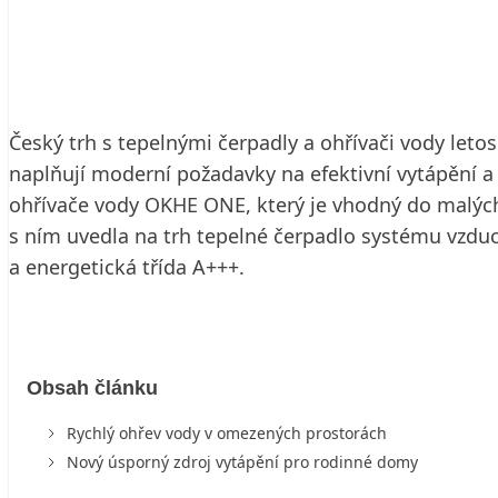
25. 1. 2018
4 min. čtení
Český trh s tepelnými čerpadly a ohřívači vody leto
naplňují moderní požadavky na efektivní vytápění a
ohřívače vody OKHE ONE, který je vhodný do malých 
s ním uvedla na trh tepelné čerpadlo systému vzduc
a energetická třída A+++.
Obsah článku
Rychlý ohřev vody v omezených prostorách
Nový úsporný zdroj vytápění pro rodinné domy