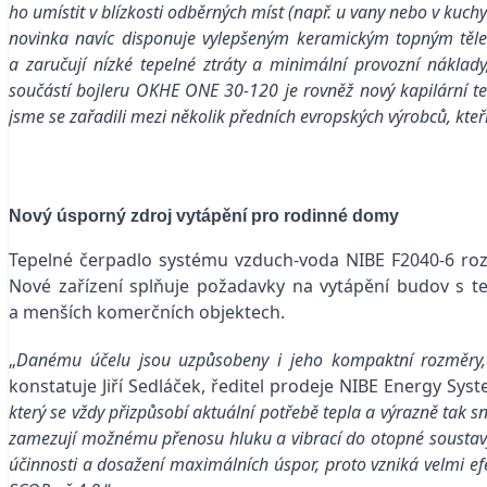
ho umístit v blízkosti odběrných míst (např. u vany nebo v kuc
novinka navíc disponuje vylepšeným keramickým topným těles
a zaručují nízké tepelné ztráty a minimální provozní náklady
součástí bojleru OKHE ONE 30-120 je rovněž nový kapilární te
jsme se zařadili mezi několik předních evropských výrobců, kteří
Nový úsporný zdroj vytápění pro rodinné domy
Tepelné čerpadlo systému vzduch-voda NIBE F2040-6 roz
Nové zařízení splňuje požadavky na vytápění budov s te
a menších komerčních objektech.
„
Danému účelu jsou uzpůsobeny i jeho kompaktní rozměry, 
konstatuje Jiří Sedláček, ředitel prodeje NIBE Energy Sys
který se vždy přizpůsobí aktuální potřebě tepla a výrazně tak s
zamezují možnému přenosu hluku a vibrací do otopné soustavy.
účinnosti a dosažení maximálních úspor, proto vzniká velmi ef