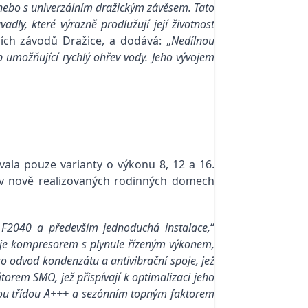
ě nebo s univerzálním dražickým závěsem. Tato
y, které výrazně prodlužují její životnost
ních závodů Dražice, a dodává: „
Nedílnou
 umožňující rychlý ohřev vody. Jeho vývojem
ala pouze varianty o výkonu 8, 12 a 16.
í v nově realizovaných rodinných domech
 F2040 a především jednoduchá instalace,
“
je kompresorem s plynule řízeným výkonem,
ro odvod kondenzátu a antivibrační spoje, jež
rem SMO, jež přispívají k optimalizaci jeho
ickou třídou A+++ a sezónním topným faktorem