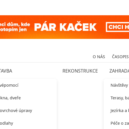
O NÁS
ČASOPIS
TAVBA
REKONSTRUKCE
ZAHRAD
vépomocí
Návštěvy
kna, dveře
Terasy, b
ovrchové úpravy
Jezírka a
odlahy
Péče o z