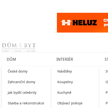
Skip to content
DŮM
INTERIÉR
S
České domy
Návštěvy
S
Zahraniční domy
Koupelny
O
Jak bydlí celebrity
Kuchyně
P
Stavba a rekonstrukce
Obývací pokoje
P