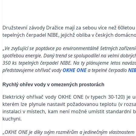
Družstevní závody Dražice mají za sebou více než 60letou 
tepelných čerpadel NIBE, jejichž obliba v českých domácno
„
Ve zvyšující se poptávce po environmentálně šetrných zařízen
spotřebou energie. Daný trend se spolupodílel na velmi dobrých
350 ks tepelných čerpadel NIBE. Na ty plánujeme letos navázat
představujeme ohřívač vody
OKHE ONE
a tepelné čerpadlo
NIB
Rychlý ohřev vody v omezených prostorách
Elektrický ohřívač vody OKHE ONE (v typech 30-120) je
kterém lze plynule nastavit požadovanou teplotu (v roz
instalaci v místech, kam není možné umístit standardní 
kuchyni.
„
OKHE ONE je díky svým rozměrům a jedinečným vlastnostem mo