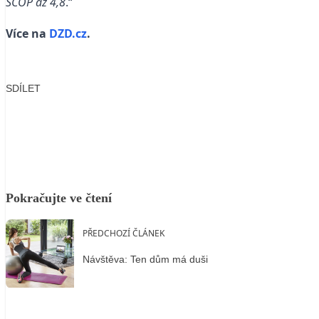
SCOP až 4,8
.“
Více na
DZD.cz
.
SDÍLET
Facebook
X
LinkedIn
Email
Pokračujte ve čtení
PŘEDCHOZÍ ČLÁNEK
Návštěva: Ten dům má duši