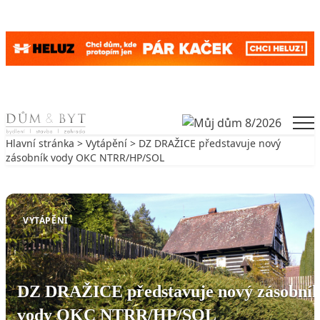
Skip to content
Men
Hlavní stránka
>
Vytápění
> DZ DRAŽICE představuje nový
zásobník vody OKC NTRR/HP/SOL
Zpět na Vytápění
VYTÁPĚNÍ
DZ DRAŽICE představuje nový zásobní
vody OKC NTRR/HP/SOL