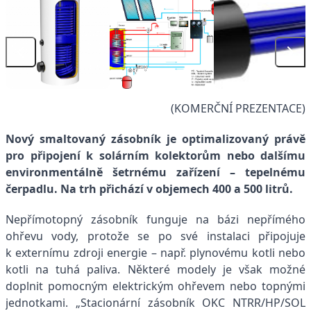
(KOMERČNÍ PREZENTACE)
Nový smaltovaný zásobník je optimalizovaný právě
pro připojení k solárním kolektorům nebo dalšímu
environmentálně šetrnému zařízení – tepelnému
čerpadlu. Na trh přichází v objemech 400 a 500 litrů.
Nepřímotopný zásobník funguje na bázi nepřímého
ohřevu vody, protože se po své instalaci připojuje
k externímu zdroji energie – např. plynovému kotli nebo
kotli na tuhá paliva. Některé modely je však možné
doplnit pomocným elektrickým ohřevem nebo topnými
jednotkami. „Stacionární zásobník OKC NTRR/HP/SOL