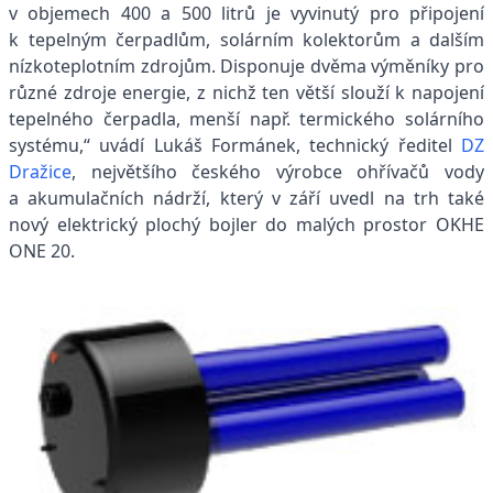
v objemech 400 a 500 litrů je vyvinutý pro připojení
k tepelným čerpadlům, solárním kolektorům a dalším
nízkoteplotním zdrojům. Disponuje dvěma výměníky pro
různé zdroje energie, z nichž ten větší slouží k napojení
tepelného čerpadla, menší např. termického solárního
systému,“ uvádí Lukáš Formánek, technický ředitel
DZ
Dražice
, největšího českého výrobce ohřívačů vody
a akumulačních nádrží, který v září uvedl na trh také
nový elektrický plochý bojler do malých prostor OKHE
ONE 20.