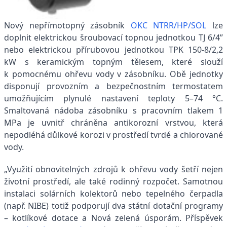
Nový nepřímotopný zásobník
OKC NTRR/HP/SOL
lze
doplnit elektrickou šroubovací topnou jednotkou TJ 6/4”
nebo elektrickou přírubovou jednotkou TPK 150-8/2,2
kW s keramickým topným tělesem, které slouží
k pomocnému ohřevu vody v zásobníku. Obě jednotky
disponují provozním a bezpečnostním termostatem
umožňujícím plynulé nastavení teploty 5–74 °C.
Smaltovaná nádoba zásobníku s pracovním tlakem 1
MPa je uvnitř chráněna antikorozní vrstvou, která
nepodléhá důlkové korozi v prostředí tvrdé a chlorované
vody.
„Využití obnovitelných zdrojů k ohřevu vody šetří nejen
životní prostředí, ale také rodinný rozpočet. Samotnou
instalaci solárních kolektorů nebo tepelného čerpadla
(např. NIBE) totiž podporují dva státní dotační programy
– kotlíkové dotace a Nová zelená úsporám. Příspěvek