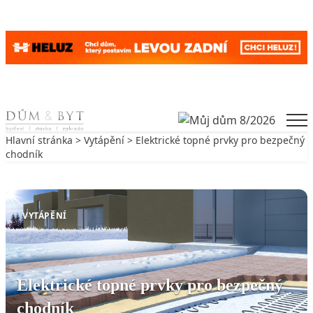
Skip to content
Men
Hlavní stránka
>
Vytápění
> Elektrické topné prvky pro bezpečný
chodník
Zpět na Vytápění
VYTÁPĚNÍ
Elektrické topné prvky pro bezpečný
chodník