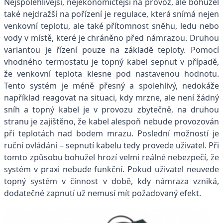
Nejspolehlivější, nejekonomičtější na provoz, ale bohužel
také nejdražší na pořízení je regulace, která snímá nejen
venkovní teplotu, ale také přítomnost sněhu, ledu nebo
vody v místě, které je chráněno před námrazou. Druhou
variantou je řízení pouze na základě teploty. Pomocí
vhodného termostatu je topný kabel sepnut v případě,
že venkovní teplota klesne pod nastavenou hodnotu.
Tento systém je méně přesný a spolehlivý, nedokáže
například reagovat na situaci, kdy mrzne, ale není žádný
sníh a topný kabel je v provozu zbytečně, na druhou
stranu je zajištěno, že kabel alespoň nebude provozován
při teplotách nad bodem mrazu. Poslední možností je
ruční ovládání – sepnutí kabelu tedy provede uživatel. Při
tomto způsobu bohužel hrozí velmi reálné nebezpečí, že
systém v praxi nebude funkční. Pokud uživatel neuvede
topný systém v činnost v době, kdy námraza vzniká,
dodatečné zapnutí už nemusí mít požadovaný efekt.