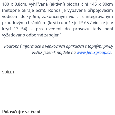
100 x 0,8cm, vyhřívaná (aktivní) plocha činí 145 x 90cm
(netopné okraje 5cm). Rohož je vybavena připojovacím
vodičem délky 5m, zakončeným vidlicí s integrovaným
proudovým chráničem (krytí rohože je IP 65 / vidlice je v
krytí IP 54) – pro uvedení do provozu tedy není
vyžadováno odborné zapojení.
Podrobné informace o venkovních aplikacích s topnými prvky
FENIX Jeseník najdete na
www.fenixgroup.cz
.
SDÍLET
Facebook
X
LinkedIn
Email
Pokračujte ve čtení