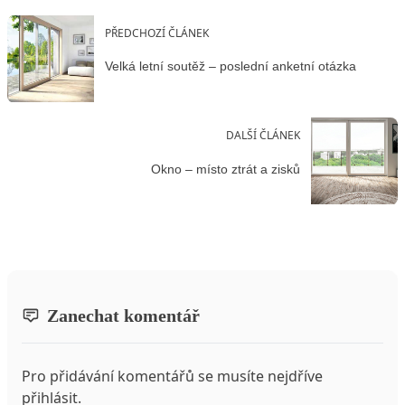
PŘEDCHOZÍ ČLÁNEK
Velká letní soutěž – poslední anketní otázka
DALŠÍ ČLÁNEK
Okno – místo ztrát a zisků
Zanechat komentář
Pro přidávání komentářů se musíte nejdříve
přihlásit
.