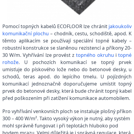
Pomocí topných kabelů ECOFLOOR lze chránit
jakoukoliv
komunikační plochu
– chodník, cestu, schodiště, apod. K
těmto aplikacím se používají speciální topné kabely –
robustní konstrukce se slaněnou rezistencí a příkony 20-
30 W/m. Vyhřívání lze provést z
topného okruhu
i
topné
rohože
. U pochozích komunikací se topný prvek
umisťuje do pískového lože nebo do betonové desky, u
schodů, teras apod. do lepícího tmelu. U pojízdných
komunikací jednoznačně doporučujeme umístit topný
prvek do betonové desky, která bude chránit topný kabel
před poškozením při zatížení komunikace automobilem.
Pro vyhřívání venkovních ploch se instaluje plošný příkon
300 – 400 W/m². Takto vysoký výkon je nutný, aby systém
mohl správně fungovat i při teplotách hluboko pod
bodem mrazu. Velmi důležitá je i správná regulace, která