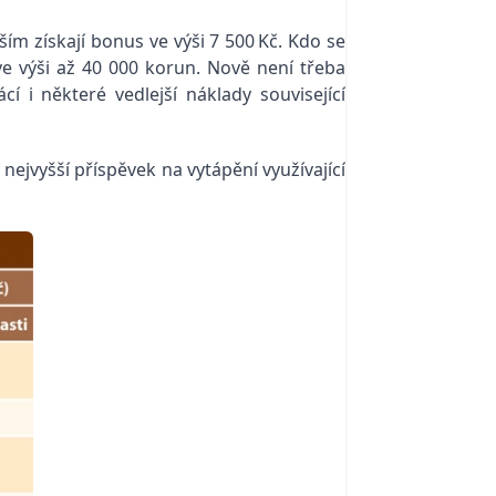
ším získají bonus ve výši 7 500 Kč. Kdo se
 výši až 40 000 korun. Nově není třeba
í i některé vedlejší náklady související
nejvyšší příspěvek na vytápění využívající