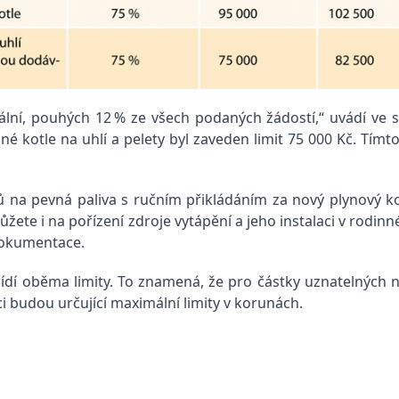
imální, pouhých 12 % ze všech podaných žádostí,“ uvádí ve
né kotle na uhlí a pelety byl zaveden limit 75 000 Kč. Tí
ů na pevná paliva s ručním přikládáním za nový plynový ko
ůžete i na pořízení zdroje vytápění a jeho instalaci v ro
dokumentace.
řídí oběma limity. To znamená, že pro částky uznatelných n
i budou určující maximální limity v korunách.