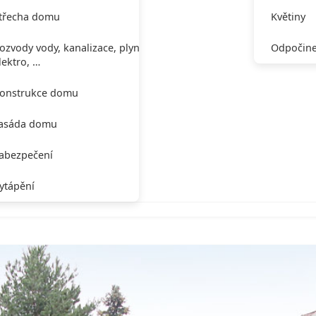
třecha domu
Květiny
ozvody vody, kanalizace, plynu,
Odpočine
lektro, …
onstrukce domu
asáda domu
abezpečení
ytápění