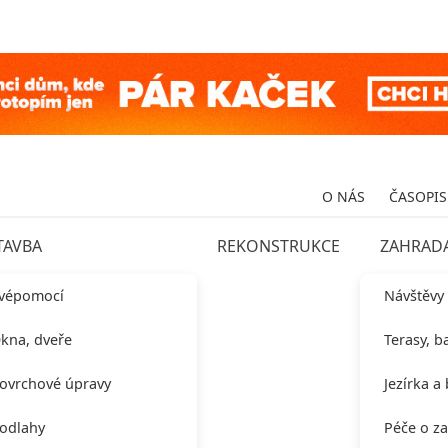
O NÁS
ČASOPIS
TAVBA
REKONSTRUKCE
ZAHRAD
vépomocí
Návštěvy
kna, dveře
Terasy, b
ovrchové úpravy
Jezírka a
odlahy
Péče o z