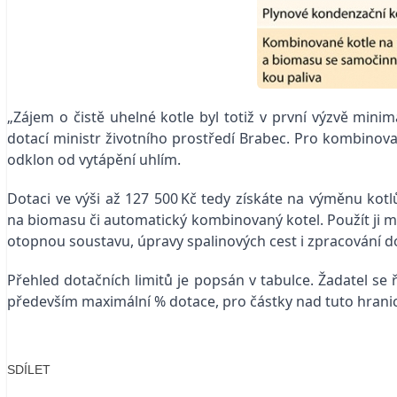
„Zájem o čistě uhelné kotle byl totiž v první výzvě min
dotací ministr životního prostředí Brabec. Pro kombinova
odklon od vytápění uhlím.
Dotaci ve výši až 127 500 Kč tedy získáte na výměnu kotl
na biomasu či automatický kombinovaný kotel. Použít ji m
otopnou soustavu, úpravy spalinových cest i zpracování 
Přehled dotačních limitů je popsán v tabulce. Žadatel se 
především maximální % dotace, pro částky nad tuto hranic
SDÍLET
Facebook
X
LinkedIn
Email