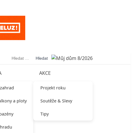
Vyhledávání
A
AKCE
 zahrad
Projekt roku
alkony a ploty
Soutěže & Slevy
 bazény
Tipy
ahradu