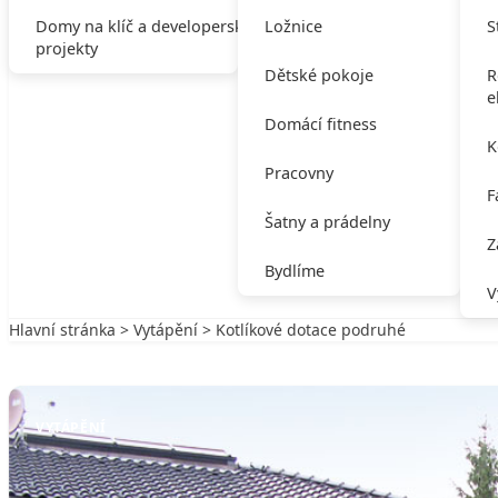
Domy na klíč a developerské
Ložnice
S
projekty
Dětské pokoje
R
e
Domácí fitness
K
Pracovny
F
Šatny a prádelny
Z
Bydlíme
V
Hlavní stránka
>
Vytápění
> Kotlíkové dotace podruhé
Zpět na Vytápění
VYTÁPĚNÍ