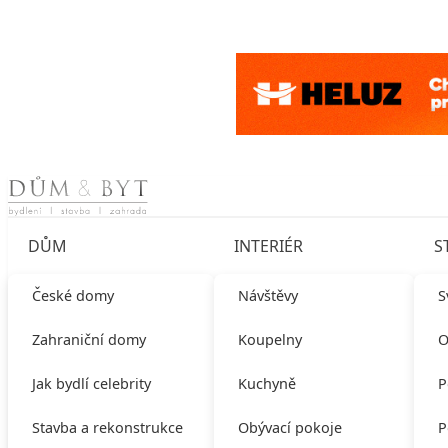
Skip to content
DŮM
INTERIÉR
S
České domy
Návštěvy
S
Zahraniční domy
Koupelny
O
Jak bydlí celebrity
Kuchyně
P
Stavba a rekonstrukce
Obývací pokoje
P