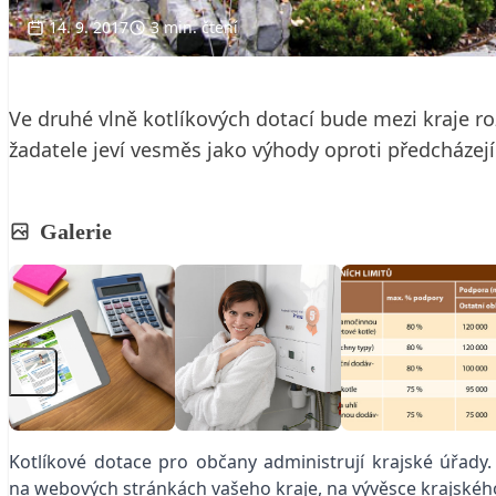
14. 9. 2017
3 min. čtení
Ve druhé vlně kotlíkových dotací bude mezi kraje ro
žadatele jeví vesměs jako výhody oproti předcháze
Galerie
Kotlíkové dotace pro občany administrují krajské úřady.
na webových stránkách vašeho kraje, na vývěsce krajského 