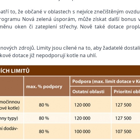
patří to, že občané v oblastech s nejvíce znečištěným ovzdu
ogramu Nová zelená úsporám, může získat další bonus ve
ýměnu oken či zateplení střechy. Nově také dotace proplác
vých zdrojů. Limity jsou cílené na to, aby žadatelé dostali 
ové dotace již nepodporují kotle na uhlí.