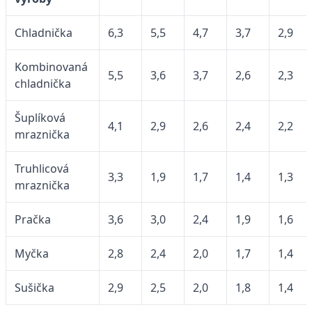
Chladnička
6,3
5,5
4,7
3,7
2,9
Kombinovaná
5,5
3,6
3,7
2,6
2,3
chladnička
Šuplíková
4,1
2,9
2,6
2,4
2,2
mraznička
Truhlicová
3,3
1,9
1,7
1,4
1,3
mraznička
Pračka
3,6
3,0
2,4
1,9
1,6
Myčka
2,8
2,4
2,0
1,7
1,4
Sušička
2,9
2,5
2,0
1,8
1,4