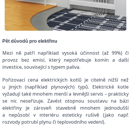
Pět důvodů pro elektřinu
Mezi ně patří například vysoká účinnost (až 99%) či
provoz bez emisí, který nepotřebuje komín a další
investice, související s typem paliva.
Pořizovací cena elektrických kotlů je citelně nižší než
u jiných (například plynových) typů. Elektrické kotle
vyžadují také mnohem menší a levnější servis – prakticky
se nic neseřizuje. Zavést otopnou soustavu na bázi
elektřiny je zároveň stavebně mnohem jednodušší
a nepůsobí v interiéru esteticky rušivě (jako např.
rozvody potrubí plynu či teplovodního vedení).