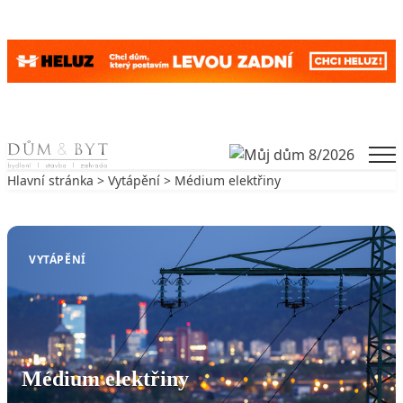
Skip to content
Men
Hlavní stránka
>
Vytápění
> Médium elektřiny
Zpět na Vytápění
VYTÁPĚNÍ
Médium elektřiny