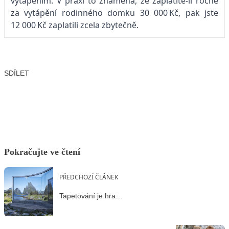
vytápěním. V praxi to znamená, že zaplatíte-li ročně
za vytápění rodinného domku 30 000 Kč, pak jste
12 000 Kč zaplatili zcela zbytečně.
SDÍLET
Facebook
X
LinkedIn
Email
Pokračujte ve čtení
PŘEDCHOZÍ ČLÁNEK
Tapetování je hra…