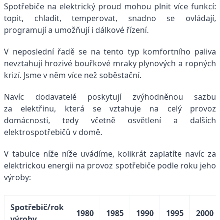
Spotřebiče na elektrický proud mohou plnit více funkcí:
topit, chladit, temperovat, snadno se ovládají,
programují a umožňují i dálkové řízení.
V neposlední řadě se na tento typ komfortního paliva
nevztahují hrozivé bouřkové mraky plynových a ropných
krizí. Jsme v něm více než soběstační.
Navíc dodavatelé poskytují zvýhodněnou sazbu
za elektřinu, která se vztahuje na celý provoz
domácnosti, tedy včetně osvětlení a dalších
elektrospotřebičů v domě.
V tabulce níže níže uvádíme, kolikrát zaplatíte navíc za
elektrickou energii na provoz spotřebiče podle roku jeho
výroby:
Spotřebič/rok
1980
1985
1990
1995
2000
výroby