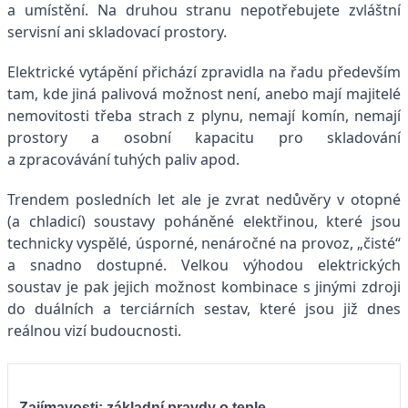
a umístění. Na druhou stranu nepotřebujete zvláštní
servisní ani skladovací prostory.
Elektrické vytápění přichází zpravidla na řadu především
tam, kde jiná palivová možnost není, anebo mají majitelé
nemovitosti třeba strach z plynu, nemají komín, nemají
prostory a osobní kapacitu pro skladování
a zpracovávání tuhých paliv apod.
Trendem posledních let ale je zvrat nedůvěry v otopné
(a chladicí) soustavy poháněné elektřinou, které jsou
technicky vyspělé, úsporné, nenáročné na provoz, „čisté“
a snadno dostupné. Velkou výhodou elektrických
soustav je pak jejich možnost kombinace s jinými zdroji
do duálních a terciárních sestav, které jsou již dnes
reálnou vizí budoucnosti.
Zajímavosti: základní pravdy o teple