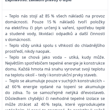
– Teplo nás stojí až 85 % všech nákladů na provoz
domácnosti. Pouze 15 % nákladů tvoří položky
na elektřinu či plyn určený k vaření, spotřebu teplé
a studené vody, likvidaci odpadků a další činnosti
v domácnosti.
– Teplo vždy uniká spolu s vlhkostí do chladnějšího
prostředí, nikdy naopak.
– Teplo se chová jako voda – utíká, kudy může.
Největším spotřebičem tepelné energie je konstrukce
domu. Každá hmota má snahu vyrovnat svoji teplotu
na teplotu okolí – tedy i konstrukční prvky staveb.
– Teplo se akumuluje pouze v suchých konstrukcích –
až 60 % energie vydané na topení se akumuluje
do zdiva. To se samozřejmě netýká dřevostaveb.
Důsledkem chybějící či nevhodné tepelné izolace se
může ztrácet až 40 % tepla, které vyprodukujete