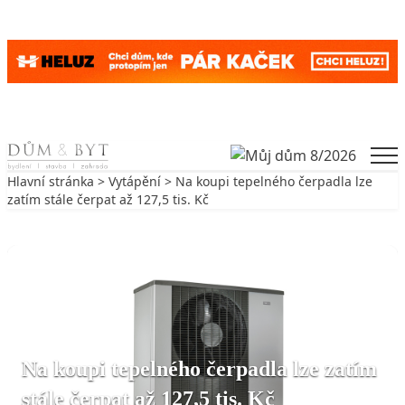
Skip to content
Men
Hlavní stránka
>
Vytápění
> Na koupi tepelného čerpadla lze
zatím stále čerpat až 127,5 tis. Kč
Zpět na Vytápění
VYTÁPĚNÍ
Na koupi tepelného čerpadla lze zatím
stále čerpat až 127,5 tis. Kč