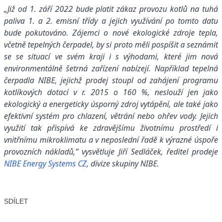
„Již od 1. září 2022 bude platit zákaz provozu kotlů na tuhá
paliva 1. a 2. emisní třídy a jejich využívání po tomto datu
bude pokutováno. Zájemci o nové ekologické zdroje tepla,
včetně tepelných čerpadel, by si proto měli pospíšit a seznámit
se se situací ve svém kraji i s výhodami, které jim nová
environmentálně šetrná zařízení nabízejí. Například tepelná
čerpadla NIBE, jejichž prodej stoupl od zahájení programu
kotlíkových dotací v r. 2015 o 160 %, neslouží jen jako
ekologický a energeticky úsporný zdroj vytápění, ale také jako
efektivní systém pro chlazení, větrání nebo ohřev vody. Jejich
využití tak přispívá ke zdravějšímu životnímu prostředí i
vnitřnímu mikroklimatu a v neposlední řadě k výrazné úspoře
provozních nákladů,” vysvětluje Jiří Sedláček, ředitel prodeje
NIBE Energy Systems CZ
, divize skupiny NIBE.
SDÍLET
Facebook
X
LinkedIn
Email