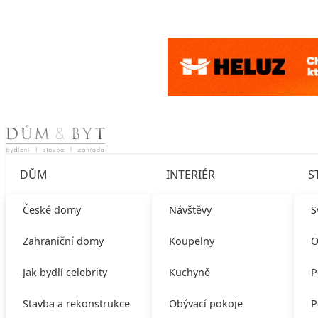
Skip to content
DŮM
INTERIÉR
S
České domy
Návštěvy
S
Zahraniční domy
Koupelny
O
Jak bydlí celebrity
Kuchyně
P
Stavba a rekonstrukce
Obývací pokoje
P