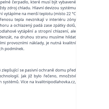
tepelné čerpadlo, které musí být vybavené
 vždy zdroj chladu. Hlavní devizou systému
ění vytápíme na menší teplotu (místo 22 °C
enosu tepla nevznikají v interiéru zóny
ahoru a ochlazený padá zase zpátky dolů,
dlahové vytápění a stropní chlazení, ale
ndenzát, na druhou stranu musíme hlídat
ími provozními náklady, je nutná kvalitní
kých podmínek.
 zlepšující se pasivní ochraně domu před
hnologií. Jak již bylo řečeno, množství
 systémů. Více na kvalitnipodlahovka.cz,