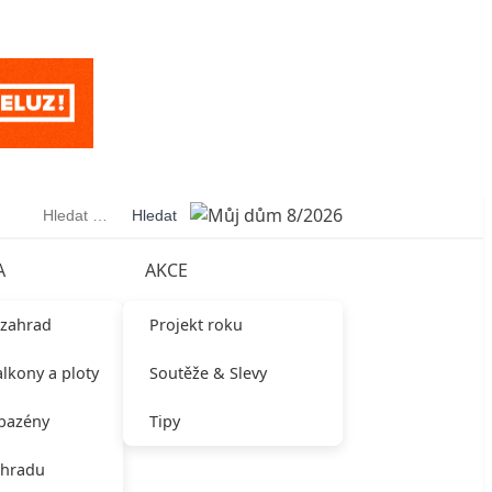
Vyhledávání
A
AKCE
 zahrad
Projekt roku
alkony a ploty
Soutěže & Slevy
 bazény
Tipy
ahradu