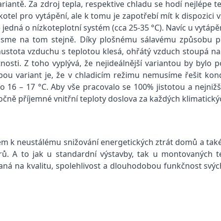
ariantě. Za zdroj tepla, respektive chladu se hodí nejlépe 
kotel pro vytápění, ale k tomu je zapotřebí mít k dispozici
 jedná o nízkoteplotní systém (cca 25-35 °C). Navíc u vytáp
ě jsme na tom stejně. Díky plošnému sálavému způsobu př
 hustota vzduchu s teplotou klesá, ohřátý vzduch stoupá n
ti. Z toho vyplývá, že nejideálnější variantou by bylo po
bou variant je, že v chladicím režimu nemusíme řešit ko
 16 – 17 °C. Aby vše pracovalo se 100% jistotou a nejnižš
očně příjemné vnitřní teploty doslova za každých klimatic
em k neustálému snižování energetických ztrát domů a také
rů. A to jak u standardní výstavby, tak u montovaných tec
ná na kvalitu, spolehlivost a dlouhodobou funkčnost svých