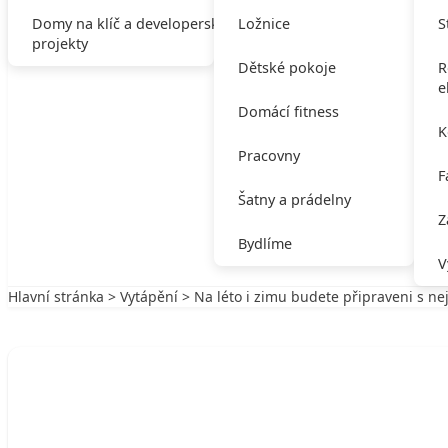
Domy na klíč a developerské
Ložnice
S
projekty
Dětské pokoje
R
e
Domácí fitness
K
Pracovny
F
Šatny a prádelny
Z
Bydlíme
V
Hlavní stránka
>
Vytápění
> Na léto i zimu budete připraveni s ne
Zpět na Vytápění
VYTÁPĚNÍ
Na léto i zimu budete připraveni s nejvě