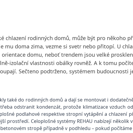
ké chlazení rodinných domů, může být pro někoho přek
ž je mu doma zima, vezme si svetr nebo přitopí. U ch
a orientace domu, neboť trendem jsou velké prosklené 
elně-izolační vlastnosti obálky rovněž. A k tomu počí
toupají. Sečteno podtrženo, systémem budoucnosti je
ikly také do rodinných domů a dají se montovat i dodatečně
otřeba odstranit kondenzát, protože klimatizace vzduch od
lošné podlahové respektive stropní vytápění a chlazení př
vější prostředí. Celoplošné systémy REHAU nabízejí několik 
 v betonovém stropě případně v podhledu – pokud počítáme 