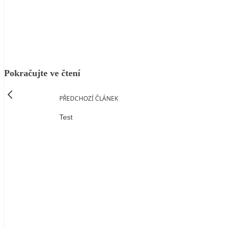
Facebook
X
LinkedIn
Email
Pokračujte ve čtení
PŘEDCHOZÍ ČLÁNEK
Test