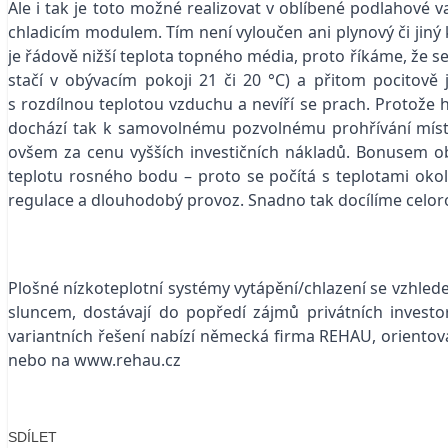
Ale i tak je toto možné realizovat v oblíbené podlahové v
chladicím modulem. Tím není vyloučen ani plynový či jiný 
je řádově nižší teplota topného média, proto říkáme, že se
stačí v obývacím pokoji 21 či 20 °C) a přitom pocitov
s rozdílnou teplotou vzduchu a nevíří se prach. Protože
dochází tak k samovolnému pozvolnému prohřívání místnos
ovšem za cenu vyšších investičních nákladů. Bonusem o
teplotu rosného bodu – proto se počítá s teplotami okolo
regulace a dlouhodobý provoz. Snadno tak docílíme celor
Plošné nízkoteplotní systémy vytápění/chlazení se vzhled
sluncem, dostávají do popředí zájmů privátních investo
variantních řešení nabízí německá firma REHAU, orientova
nebo na
www.rehau.cz
SDÍLET