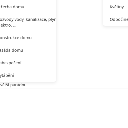
třecha domu
Květiny
ozvody vody, kanalizace, plynu,
Odpočine
lektro, …
onstrukce domu
asáda domu
abezpečení
ytápění
jvětší parádou
tší parádou