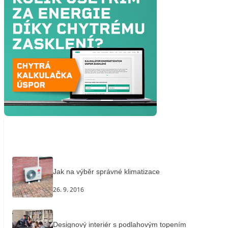
Jak na výběr správné klimatizace
26. 9. 2016
Designový interiér s podlahovým topením