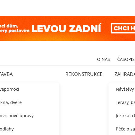
O NÁS
ČASOPIS
TAVBA
REKONSTRUKCE
ZAHRAD
vépomocí
Návštěvy
kna, dveře
Terasy, b
ovrchové úpravy
Jezírka a
odlahy
Péče o z