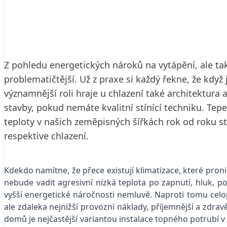
19. 6. 2023
3 min. čtení
Z pohledu energetických nároků na vytápění, ale ta
problematičtější. Už z praxe si každý řekne, že kdy
významnější roli hraje u chlazení také architektura 
stavby, pokud nemáte kvalitní stínící techniku. Tep
teploty v našich zeměpisných šířkách rok od roku s
respektive chlazení.
Kdekdo namítne, že přece existují klimatizace, které pron
nebude vadit agresivní nízká teplota po zapnutí, hluk, p
vyšší energetické náročnosti nemluvě. Naproti tomu celop
ale zdaleka nejnižší provozní náklady, příjemnější a zdra
domů je nejčastější variantou instalace topného potrubí