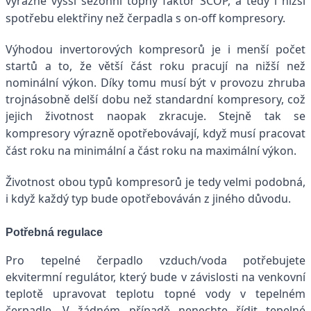
výrazně vyšší sezonní topný faktor SCOP, a tedy i nižší
spotřebu elektřiny než čerpadla s on-off kompresory.
Výhodou invertorových kompresorů je i menší počet
startů a to, že větší část roku pracují na nižší než
nominální výkon. Díky tomu musí být v provozu zhruba
trojnásobně delší dobu než standardní kompresory, což
jejich životnost naopak zkracuje.
Stejně tak se
kompresory výrazně opotřebovávají, když musí pracovat
část roku na minimální a část roku na maximální výkon.
Životnost obou typů kompresorů je tedy velmi podobná,
i když každý typ bude opotřebováván z jiného důvodu.
Potřebná regulace
Pro tepelné čerpadlo vzduch/voda potřebujete
ekvitermní regulátor, který bude v závislosti na venkovní
teplotě upravovat teplotu topné vody v tepelném
čerpadle. V žádném případě nenechte řídit tepelné