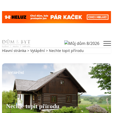
Skip to content
Men
Hlavní stránka
>
Vytápění
> Nechte topit přírodu
Zpět na Vytápění
VYTÁPĚNÍ
Nechte topit přírodu