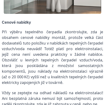
Cenové nabídky
Při výběru tepelného čerpadla zkontrolujte, zda je
obsahem cenové nabídky montáž, protože velká část
dodavatelů tuto položku v nabídkách tepelných čerpadel
vzduch/voda neuvádí! Totéž platí pro elektroinstalaci,
jejíž cena není uvedena prakticky v žádné nabídce.
Obzvlášť u levných tepelných čerpadel vzduch/voda,
která jsou poskládána z množství samostatných
komponentů, jsou náklady na elektroinstalaci výrazně
(až o 20 000 Kč) vyšší než u kvalitních tepelných čerpadel
elektricky zapojených již v továrně.
Vždy se zeptejte na odhad nákladů na elektroinstalaci!
Ani bezplatná záruka nemusí být samozřejmostí, proto
raději zkontrolujte, zda je již zahrnuta v ceně, nebo ne.