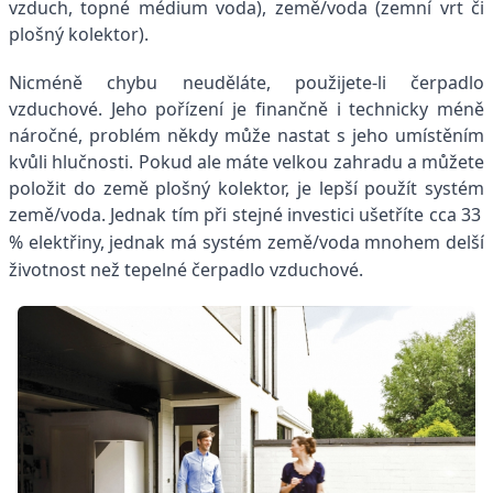
vzduch, topné médium voda), země/voda (zemní vrt či
plošný kolektor).
Nicméně chybu neuděláte, použijete-li čerpadlo
vzduchové. Jeho pořízení je finančně i technicky méně
náročné, problém někdy může nastat s jeho umístěním
kvůli hlučnosti. Pokud ale máte velkou zahradu a můžete
položit do země plošný kolektor, je lepší použít systém
země/voda.
Jednak tím při stejné investici ušetříte cca 33
% elektřiny, jednak má systém země/voda mnohem delší
životnost než tepelné čerpadlo vzduchové.