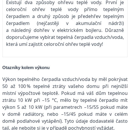
Existují dva způsoby ohřevu teplé vody. První je
celoroční ohřev teplé vody přímo tepelným
čerpadlem a druhý způsob je předehřev tepelným
čerpadlem (nejčastěji v akumulační nádrži)
a následný dohřev v elektrickém bojleru. Důrazně
doporučujeme vybírat tepelná čerpadla vzduch/voda,
která umí zajistit celoroční ohřev teplé vody!
Otazníky kolem výkonu
Výkon tepelného čerpadla vzduch/voda by měl pokrývat
50 až 100 % tepelné ztráty vašeho domu při nejnižší
místní výpočtové teplotě. Pokud má váš dům tepelnou
ztrátu 10 kW při –15 °C, mělo by tepelné čerpadlo mít
výkon 5 až 10 kW (při parametrech –15/55 pokud máte
v domě radiátory, nebo –15/45 pokud máte v celém
domě podlahové vytápění). Tyto údaje dodavatelé často
tají, ale nebojte si je v případě pochybností vyžádat.