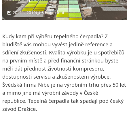
20. 11. 2019
3 min. čtení
Kudy kam při výběru tepelného čerpadla? Z
bludiště vás mohou vyvést jedině reference a
sdílení zkušeností. Kvalita výrobku je u spotřebičů
na prvním místě a před finanční stránkou byste
měli dát přednost životnosti kompresoru,
dostupnosti servisu a zkušenostem výrobce.
Švédská firma Nibe je na výrobním trhu přes 50 let
a mimo jiné má výrobní závody v České
republice. Tepelná čerpadla tak spadají pod český
závod Dražice.