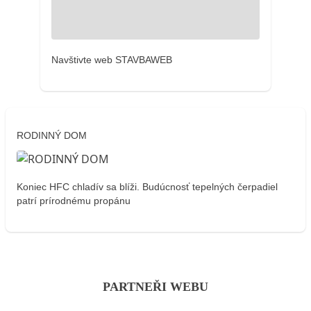
Navštivte web STAVBAWEB
RODINNÝ DOM
Koniec HFC chladív sa blíži. Budúcnosť tepelných čerpadiel
patrí prírodnému propánu
PARTNEŘI WEBU