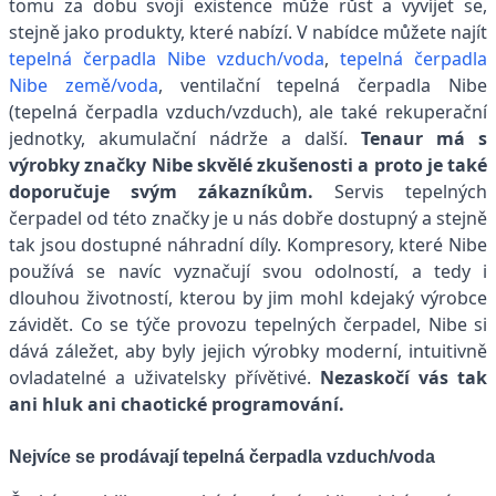
tomu za dobu svojí existence může růst a vyvíjet se,
stejně jako produkty, které nabízí. V nabídce můžete najít
tepelná čerpadla Nibe vzduch/voda
,
tepelná čerpadla
Nibe země/voda
, ventilační tepelná čerpadla Nibe
(tepelná čerpadla vzduch/vzduch), ale také rekuperační
jednotky, akumulační nádrže a další.
Tenaur má s
výrobky značky Nibe skvělé zkušenosti a proto je také
doporučuje svým zákazníkům.
Servis tepelných
čerpadel od této značky je u nás dobře dostupný a stejně
tak jsou dostupné náhradní díly. Kompresory, které Nibe
používá se navíc vyznačují svou odolností, a tedy i
dlouhou životností, kterou by jim mohl kdejaký výrobce
závidět. Co se týče provozu tepelných čerpadel, Nibe si
dává záležet, aby byly jejich výrobky moderní, intuitivně
ovladatelné a uživatelsky přívětivé.
Nezaskočí vás tak
ani hluk ani chaotické programování.
Nejvíce se prodávají tepelná čerpadla vzduch/voda