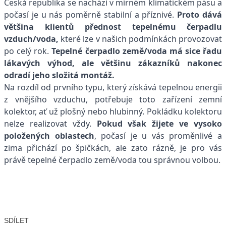
Česká republika se nachází v mírném klimatickém pásu a
počasí je u nás poměrně stabilní a příznivé.
Proto dává
většina klientů přednost tepelnému čerpadlu
vzduch/voda,
které lze v našich podmínkách provozovat
po celý rok.
Tepelné čerpadlo země/voda má sice řadu
lákavých výhod, ale většinu zákazníků nakonec
odradí jeho složitá montáž.
Na rozdíl od prvního typu, který získává tepelnou energii
z vnějšího vzduchu, potřebuje toto zařízení zemní
kolektor, ať už plošný nebo hlubinný. Pokládku kolektoru
nelze realizovat vždy.
Pokud však žijete ve vysoko
položených oblastech
, počasí je u vás proměnlivé a
zima přichází po špičkách, ale zato rázně, je pro vás
právě tepelné čerpadlo země/voda tou správnou volbou.
SDÍLET