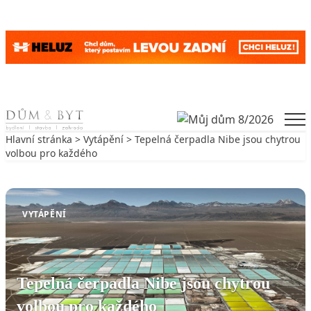
Skip to content
Men
Hlavní stránka
>
Vytápění
> Tepelná čerpadla Nibe jsou chytrou
volbou pro každého
Zpět na Vytápění
VYTÁPĚNÍ
Tepelná čerpadla Nibe jsou chytrou
volbou pro každého