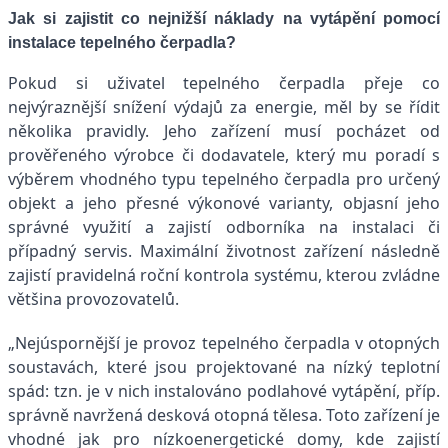
Jak si zajistit co nejnižší náklady na vytápění pomocí
instalace tepelného čerpadla?
Pokud si uživatel tepelného čerpadla přeje co
nejvýraznější snížení výdajů za energie, měl by se řídit
několika pravidly. Jeho zařízení musí pocházet od
prověřeného výrobce či dodavatele, který mu poradí s
výběrem vhodného typu tepelného čerpadla pro určený
objekt a jeho přesné výkonové varianty, objasní jeho
správné využití a zajistí odborníka na instalaci či
případný servis. Maximální životnost zařízení následně
zajistí pravidelná roční kontrola systému, kterou zvládne
většina provozovatelů.
„Nejúspornější je provoz tepelného čerpadla v otopných
soustavách, které jsou projektované na nízký teplotní
spád: tzn. je v nich instalováno podlahové vytápění, příp.
správně navržená desková otopná tělesa. Toto zařízení je
vhodné jak pro nízkoenergetické domy, kde zajistí