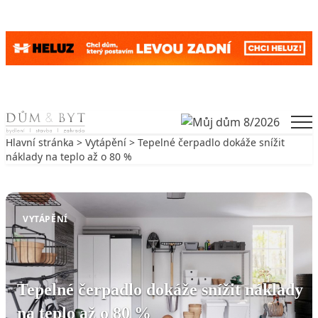
Skip to content
Men
Hlavní stránka
>
Vytápění
> Tepelné čerpadlo dokáže snížit
náklady na teplo až o 80 %
Zpět na Vytápění
VYTÁPĚNÍ
Tepelné čerpadlo dokáže snížit náklady
na teplo až o 80 %