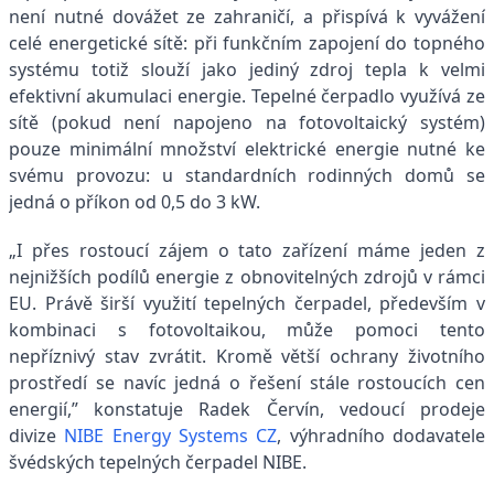
není nutné dovážet ze zahraničí, a přispívá k vyvážení
celé energetické sítě: při funkčním zapojení do topného
systému totiž slouží jako jediný zdroj tepla k velmi
efektivní akumulaci energie. Tepelné čerpadlo využívá ze
sítě (pokud není napojeno na fotovoltaický systém)
pouze minimální množství elektrické energie nutné ke
svému provozu: u standardních rodinných domů se
jedná o příkon od 0,5 do 3 kW.
„I přes rostoucí zájem o tato zařízení máme jeden z
nejnižších podílů energie z obnovitelných zdrojů v rámci
EU. Právě širší využití tepelných čerpadel, především v
kombinaci s fotovoltaikou, může pomoci tento
nepříznivý stav zvrátit. Kromě větší ochrany životního
prostředí se navíc jedná o řešení stále rostoucích cen
energií,” konstatuje Radek Červín, vedoucí prodeje
divize
NIBE Energy Systems CZ
, výhradního dodavatele
švédských tepelných čerpadel NIBE.