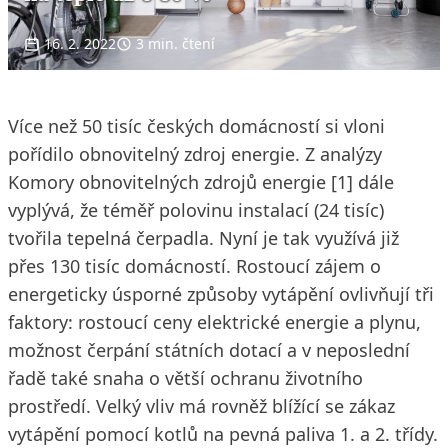
16. 2. 2022
3 min. čtení
Více než 50 tisíc českých domácností si vloni
pořídilo obnovitelný zdroj energie. Z analýzy
Komory obnovitelných zdrojů energie [1] dále
vyplývá, že téměř polovinu instalací (24 tisíc)
tvořila tepelná čerpadla. Nyní je tak využívá již
přes 130 tisíc domácností. Rostoucí zájem o
energeticky úsporné způsoby vytápění ovlivňují tři
faktory: rostoucí ceny elektrické energie a plynu,
možnost čerpání státních dotací a v neposlední
řadě také snaha o větší ochranu životního
prostředí. Velký vliv má rovněž blížící se zákaz
vytápění pomocí kotlů na pevná paliva 1. a 2. třídy.