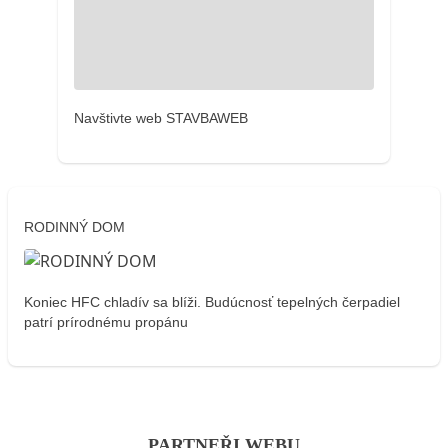
Navštivte web STAVBAWEB
RODINNÝ DOM
Koniec HFC chladív sa blíži. Budúcnosť tepelných čerpadiel
patrí prírodnému propánu
PARTNEŘI WEBU