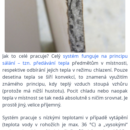
Jak to celé pracuje? Celý
systém funguje na principu
sálání – tzn. předávání tepla
předmětům v místnosti,
respektive odbírání jejich tepla v režimu chlazení. Pouze
desetina tepla se šíří konvekcí, to znamená využitím
známého principu, kdy teplý vzduch stoupá vzhůru
(protože má nižší hustotu). Pocit chladu nebo naopak
tepla v místnost se tak nedá absolutně s ničím srovnat. Je
prostě jiný, velice příjemný.
Systém pracuje s nízkými teplotami v případě vytápění
(teplota vody v rohožích je max. 36 °C) a „vysokými“