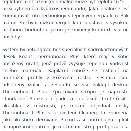
teplotami u chlazení (minimálně může být teplota 16 °C –
nižší být nemůže kvůli rosnému bodu). Jako ideální se jeví
kombinovat tuto technologii s tepelným čerpadlem. Pak
máme efektivní nízkoenergetickou soustavu s vysokou
přidanou hodnotou, jakou je zmíněný komfort, včetně
obsluhy.
Systém by nefungoval bez speciálních sádrokartonových
desek Knauf Thermoboard Plus, které mají v sobě
obsažený grafit, jenž právě zvyšuje tepelnou vodivost
celého materiálu. Kapilární rohože se instalují na
montážní profily v křížovém rastru, seshora jsou
odstíněny izolací a zespodu se vše zaklopí deskou
Thermoboard Plus. Zpracování stropu je naprosto
standardní. Pouze v případě, že současně chcete řešit i
akustiku v místnosti, je možné objednat desky
Thermoboard Plus v provedení Cleaneo, to znamená
jako akustické děrované. Pokud zase potřebujete splnit
protipožární opatření, je možné mít strop protipožární a