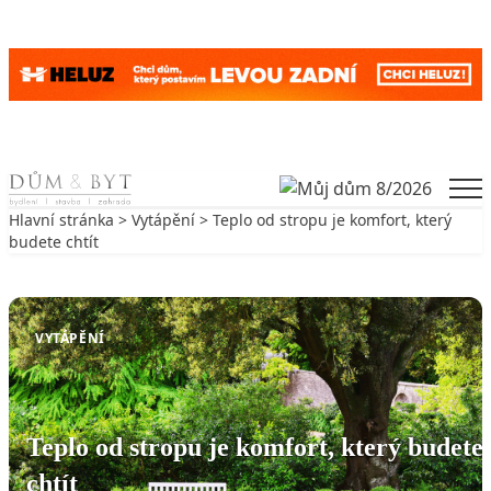
Skip to content
Men
Hlavní stránka
>
Vytápění
> Teplo od stropu je komfort, který
budete chtít
Zpět na Vytápění
VYTÁPĚNÍ
Teplo od stropu je komfort, který budete
chtít