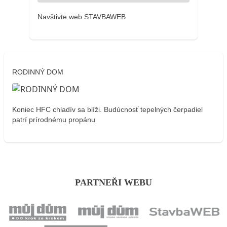
Navštivte web STAVBAWEB
RODINNÝ DOM
Koniec HFC chladív sa blíži. Budúcnosť tepelných čerpadiel
patrí prírodnému propánu
PARTNEŘI WEBU