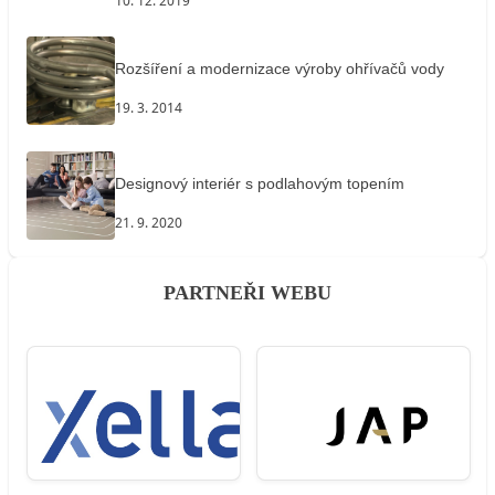
10. 12. 2019
Rozšíření a modernizace výroby ohřívačů vody
19. 3. 2014
Designový interiér s podlahovým topením
21. 9. 2020
PARTNEŘI WEBU