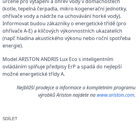
určené pro vytápění a ohřev vody v domácnostech
(kotle, tepelná čerpadla, mikro-kogenerační jednotky,
ohřívače vody a nádrže na uchovávání horké vody).
Informovat budou zákazníky o energetické třídě (pro
ohřívače A-E) a klíčových výkonnostních ukazatelích
(např. hladina akustického výkonu nebo roční spotřeba
energie).
Model ARISTON ANDRIS Lux Eco s inteligentním
ovládáním splňuje předpisy ErP a spadá do nejlepší
možné energetické třídy A.
Nejbližší prodejce a informace o kompletním programu
výrobků Ariston najdete na
www.ariston.com
.
SDÍLET
Facebook
X
LinkedIn
Email