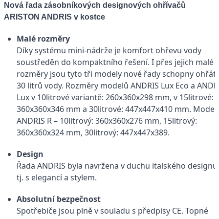
Nová řada zásobníkových designových ohřívačů
ARISTON ANDRIS v kostce
Malé rozměry
Díky systému mini-nádrže je komfort ohřevu vody
soustředěn do kompaktního řešení. I přes jejich malé
rozměry jsou tyto tři modely nové řady schopny ohřát 
30 litrů vody. Rozměry modelů ANDRIS Lux Eco a ANDR
Lux v 10litrové variantě: 260x360x298 mm, v 15litrové:
360x360x346 mm a 30litrové: 447x447x410 mm. Model
ANDRIS R – 10litrový: 360x360x276 mm, 15litrový:
360x360x324 mm, 30litrový: 447x447x389.
Design
Řada ANDRIS byla navržena v duchu italského designu
tj. s elegancí a stylem.
Absolutní bezpečnost
Spotřebiče jsou plně v souladu s předpisy CE. Topné