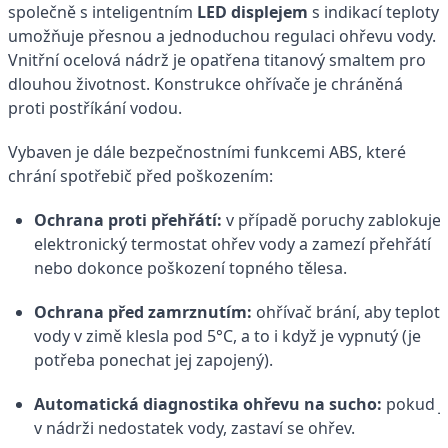
společně s inteligentním
LED displejem
s indikací teploty
umožňuje přesnou a jednoduchou regulaci ohřevu vody.
Vnitřní ocelová nádrž je opatřena titanový smaltem pro
dlouhou životnost. Konstrukce ohřívače je chráněná
proti postříkání vodou.
Vybaven je dále bezpečnostními funkcemi ABS, které
chrání spotřebič před poškozením:
Ochrana proti přehřátí:
v případě poruchy zablokuje
elektronický termostat ohřev vody a zamezí přehřátí
nebo dokonce poškození topného tělesa.
Ochrana před zamrznutím:
ohřívač brání, aby teplot
vody v zimě klesla pod 5°C, a to i když je vypnutý (je
potřeba ponechat jej zapojený).
Automatická diagnostika ohřevu na sucho:
pokud j
v nádrži nedostatek vody, zastaví se ohřev.