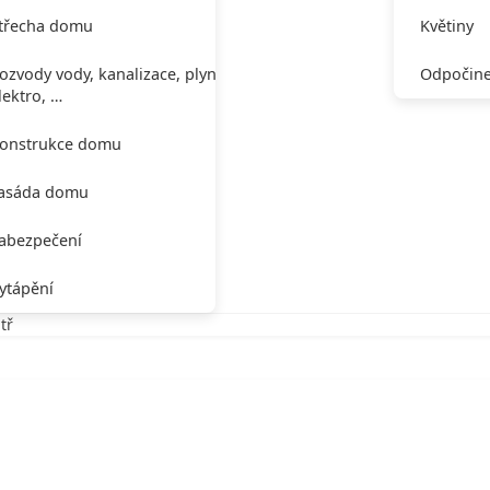
třecha domu
Květiny
ozvody vody, kanalizace, plynu,
Odpočine
lektro, …
onstrukce domu
asáda domu
abezpečení
ytápění
tř