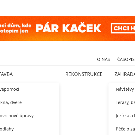
O NÁS
ČASOPIS
TAVBA
REKONSTRUKCE
ZAHRAD
vépomocí
Návštěvy
kna, dveře
Terasy, b
ovrchové úpravy
Jezírka a
odlahy
Péče o z