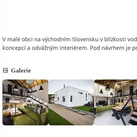
10. 9. 2021
4 min. čtení
V malé obci na východním Slovensku v blízkosti vo
koncepcí a odvážným interiérem. Pod návrhem je po
Galerie