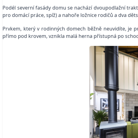
Podél severní fasády domu se nachází dvoupodlažní trakt,
pro domácí práce, spíž) a nahoře ložnice rodičů a dva děts
Prvkem, který v rodinných domech běžně neuvidíte, je pr
přímo pod krovem, vznikla malá herna přístupná po schod