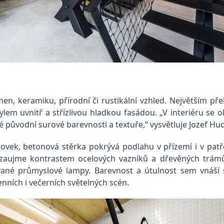
n, keramiku, přírodní či rustikální vzhled. Největším p
lem uvnitř a střízlivou hladkou fasádou. „V interiéru se o
 původní surové barevnosti a textuře,“ vysvětluje Jozef Hu
ovek, betonová stěrka pokrývá podlahu v přízemí i v patř
ov zaujme kontrastem ocelových vazníků a dřevěných trám
ované průmyslové lampy. Barevnost a útulnost sem vnáší 
enních i večerních světelných scén.