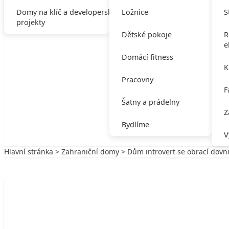
Domy na klíč a developerské
Ložnice
S
projekty
Dětské pokoje
R
e
Domácí fitness
K
Pracovny
F
Šatny a prádelny
Z
Bydlíme
V
Hlavní stránka
>
Zahraniční domy
> Dům introvert se obrací dovni
Zpět na Zahraniční domy
ZAHRANIČNÍ DOMY
Dům introvert se obrací dovnitř