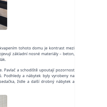
řekvapením tohoto domu je kontrast mezi
bjevují základní nosné materiály – beton,
dák.
e. Pavlač a schodiště upoutají pozornost
ů. Podhledy a nábytek byly vyrobeny na
sedačka, židle a další drobný nábytek a