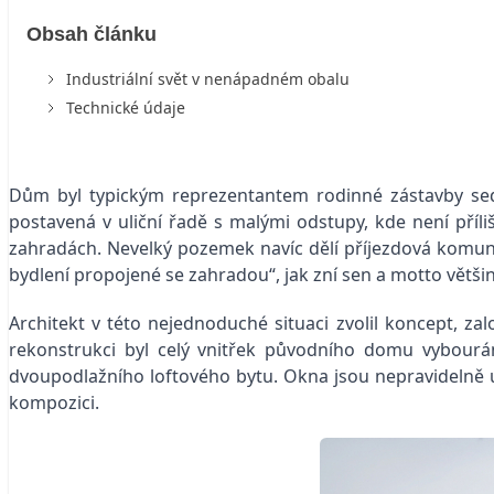
Obsah článku
Industriální svět v nenápadném obalu
Technické údaje
Dům byl typickým reprezentantem rodinné zástavby sed
postavená v uliční řadě s malými odstupy, kde není pří
zahradách. Nevelký pozemek navíc dělí příjezdová komu
bydlení propojené se zahradou“, jak zní sen a motto většin
Architekt v této nejednoduché situaci zvolil koncept, za
rekonstrukci byl celý vnitřek původního domu vybourá
dvoupodlažního loftového bytu. Okna jsou nepravidelně 
kompozici.