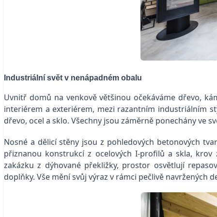
Industriální svět v nenápadném obalu
Uvnitř domů na venkově většinou očekáváme dřevo, káme
interiérem a exteriérem, mezi razantním industriálním sty
dřevo, ocel a sklo. Všechny jsou záměrně ponechány ve své
Nosné a dělicí stěny jsou z pohledových betonových tvar
přiznanou konstrukcí z ocelových I-profilů a skla, kr
zakázku z dýhované překližky, prostor osvětlují repas
doplňky. Vše mění svůj výraz v rámci pečlivě navržených d