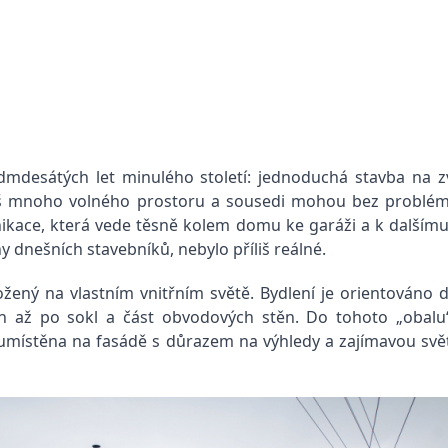
mdesátých let minulého století: jednoduchá stavba na 
liš mnoho volného prostoru a sousedi mohou bez problémů 
nikace, která vede těsně kolem domu ke garáži a k další
y dnešních stavebníků, nebylo příliš reálné.
ložený na vlastním vnitřním světě. Bydlení je orientováno
n až po sokl a část obvodových stěn. Do tohoto „obalu
umístěna na fasádě s důrazem na výhledy a zajímavou svě