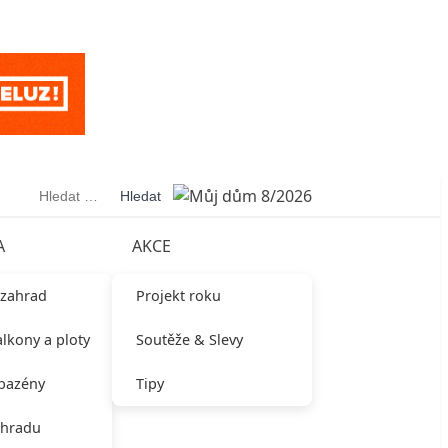
Vyhledávání
A
AKCE
 zahrad
Projekt roku
alkony a ploty
Soutěže & Slevy
 bazény
Tipy
ahradu