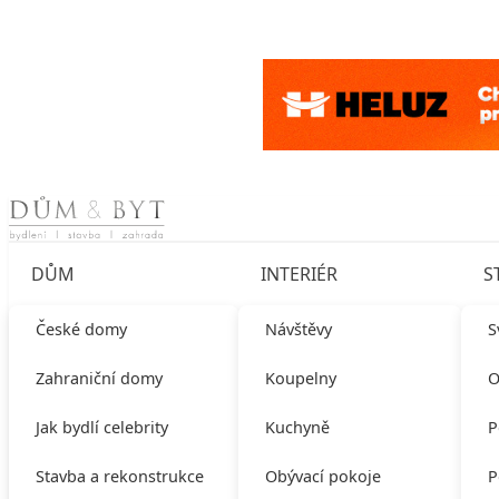
Skip to content
DŮM
INTERIÉR
S
České domy
Návštěvy
S
Zahraniční domy
Koupelny
O
Jak bydlí celebrity
Kuchyně
P
Stavba a rekonstrukce
Obývací pokoje
P