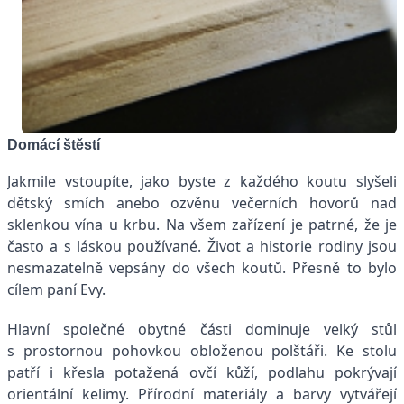
Domácí štěstí
Jakmile vstoupíte, jako byste z každého koutu slyšeli
dětský smích anebo ozvěnu večerních hovorů nad
sklenkou vína u krbu. Na všem zařízení je patrné, že je
často a s láskou používané. Život a historie rodiny jsou
nesmazatelně vepsány do všech koutů. Přesně to bylo
cílem paní Evy.
Hlavní společné obytné části dominuje velký stůl
s prostornou pohovkou obloženou polštáři. Ke stolu
patří i křesla potažená ovčí kůží, podlahu pokrývají
orientální kelimy. Přírodní materiály a barvy vytvářejí