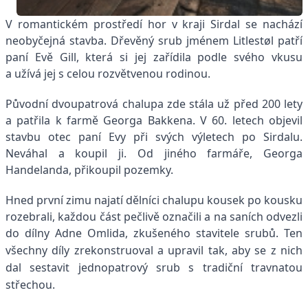
V romantickém prostředí hor v kraji Sirdal se nachází
neobyčejná stavba. Dřevěný srub jménem Litlestøl patří
paní Evě Gill, která si jej zařídila podle svého vkusu
a užívá jej s celou rozvětvenou rodinou.
Původní dvoupatrová chalupa zde stála už před 200 lety
a patřila k farmě Georga Bakkena. V 60. letech objevil
stavbu otec paní Evy při svých výletech po Sirdalu.
Neváhal a koupil ji. Od jiného farmáře, Georga
Handelanda, přikoupil pozemky.
Hned první zimu najatí dělníci chalupu kousek po kousku
rozebrali, každou část pečlivě označili a na saních odvezli
do dílny Adne Omlida, zkušeného stavitele srubů.
Ten
všechny díly zrekonstruoval a upravil tak, aby se z nich
dal sestavit jednopatrový srub s tradiční travnatou
střechou.