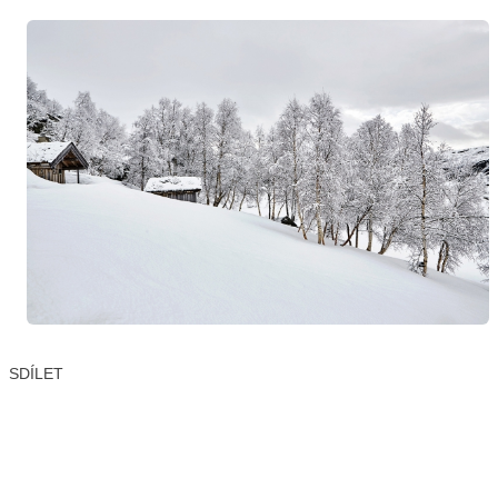
SDÍLET
Facebook
X
LinkedIn
Email