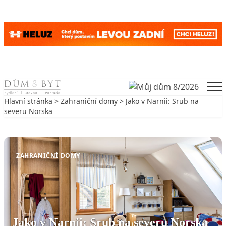
Skip to content
Men
Hlavní stránka
>
Zahraniční domy
> Jako v Narnii: Srub na
severu Norska
Zpět na Zahraniční domy
ZAHRANIČNÍ DOMY
Jako v Narnii: Srub na severu Norska