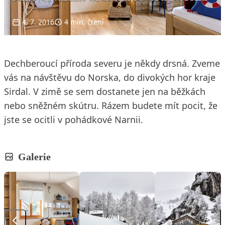
4. 7. 2016
4 min. čtení
Dechberoucí příroda severu je někdy drsná. Zveme
vás na návštěvu do Norska, do divokých hor kraje
Sirdal. V zimě se sem dostanete jen na běžkách
nebo sněžném skútru. Rázem budete mít pocit, že
jste se ocitli v pohádkové Narnii.
Galerie