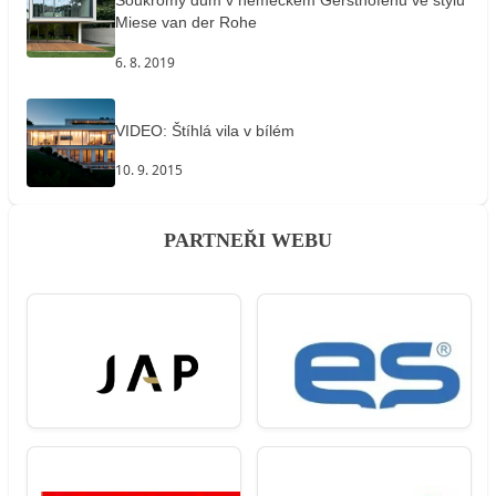
Soukromý dům v německém Gersthofenu ve stylu
Miese van der Rohe
6. 8. 2019
VIDEO: Štíhlá vila v bílém
10. 9. 2015
PARTNEŘI WEBU