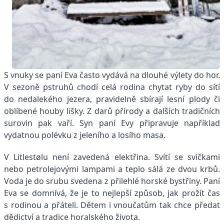
S vnuky se paní Eva často vydává na dlouhé výlety do hor.
V sezoně pstruhů chodí celá rodina chytat ryby do sítí
do nedalekého jezera, pravidelně sbírají lesní plody či
oblíbené houby lišky. Z darů přírody a dalších tradičních
surovin pak vaří. Syn paní Evy připravuje například
vydatnou polévku z jeleního a losího masa.
V Litlestølu není zavedená elektřina. Svítí se svíčkami
nebo petrolejovými lampami a teplo sálá ze dvou krbů.
Voda je do srubu svedena z přilehlé horské bystřiny. Paní
Eva se domnívá, že je to nejlepší způsob, jak prožít čas
s rodinou a přáteli. Dětem i vnoučatům tak chce předat
dědictví a tradice horalského života.