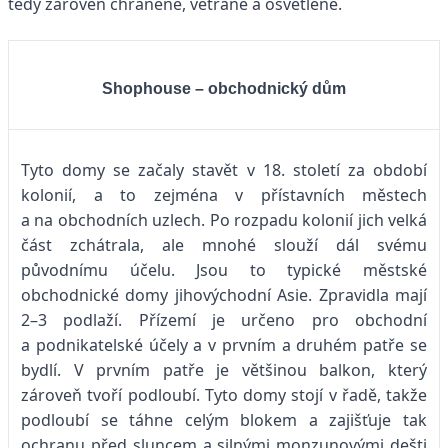
tedy zároveň chráněné, větrané a osvětlené.
Shophouse – obchodnický dům
Tyto domy se začaly stavět v 18. století za období
kolonií, a to zejména v přístavních městech
a na obchodních uzlech. Po rozpadu kolonií jich velká
část zchátrala, ale mnohé slouží dál svému
původnímu účelu. Jsou to typické městské
obchodnické domy jihovýchodní Asie. Zpravidla mají
2–3 podlaží. Přízemí je určeno pro obchodní
a podnikatelské účely a v prvním a druhém patře se
bydlí. V prvním patře je většinou balkon, který
zároveň tvoří podloubí. Tyto domy stojí v řadě, takže
podloubí se táhne celým blokem a zajišťuje tak
ochranu před sluncem a silnými monzunovými dešti