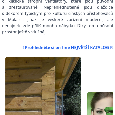
o klasické stropní ventilátory, které jsou původní
a zrestaurované. Nepřehlédnutelné jsou dlaždice
s dekorem typickým pro kulturu čínských přistěhovalců
v Malajsii. Jinak je veškeré zařízení moderní, ale
nenajdete zde příliš mnoho nábytku. Díky tomu působí
prostor ještě vzdušněji.
! Prohlédněte si on-line NEJVĚTŠÍ KATALOG