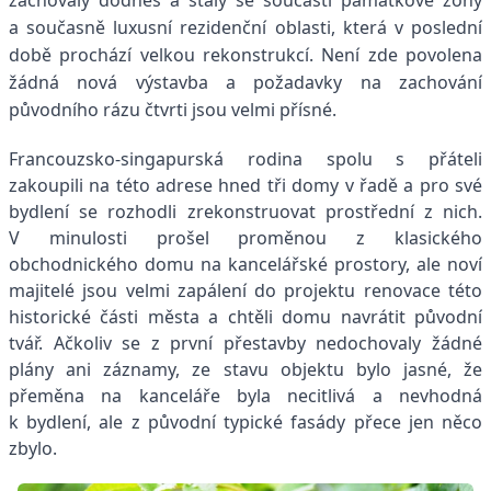
zachovaly dodnes a staly se součástí památkové zóny
a současně luxusní rezidenční oblasti, která v poslední
době prochází velkou rekonstrukcí. Není zde povolena
žádná nová výstavba a požadavky na zachování
původního rázu čtvrti jsou velmi přísné.
Francouzsko-singapurská rodina spolu s přáteli
zakoupili na této adrese hned tři domy v řadě a pro své
bydlení se rozhodli zrekonstruovat prostřední z nich.
V minulosti prošel proměnou z klasického
obchodnického domu na kancelářské prostory, ale noví
majitelé jsou velmi zapálení do projektu renovace této
historické části města a chtěli domu navrátit původní
tvář. Ačkoliv se z první přestavby nedochovaly žádné
plány ani záznamy, ze stavu objektu bylo jasné, že
přeměna na kanceláře byla necitlivá a nevhodná
k bydlení, ale z původní typické fasády přece jen něco
zbylo.