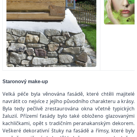
Staronový make-up
Velká péče byla věnována fasádě, které chtěli majitelé
navrátit co nejvíce z jejího původního charakteru a krásy.
Byla tedy pečlivě zrestaurována okna včetně typických
žaluzií. Přízemí fasády bylo také obloženo glazovanými
kachličkami, opět s tradičním peranakanským dekorem.
Veškeré dekorativní štuky na fasádě a římsy, které byly