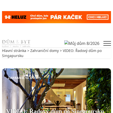
Skip to content
Men
Hlavní stránka
>
Zahraniční domy
> VIDEO: Řadový dům po
Singapursku
Zpět na Zahraniční domy
ZAHRANIČNÍ DOMY
VIDEO: Řadový dům po Singapursku