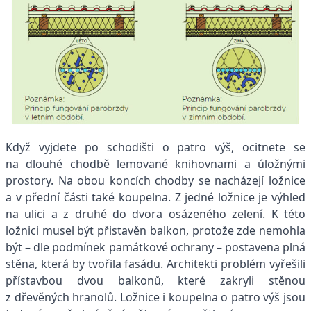
Když vyjdete po schodišti o patro výš, ocitnete se
na dlouhé chodbě lemované knihovnami a úložnými
prostory. Na obou koncích chodby se nacházejí ložnice
a v přední části také koupelna. Z jedné ložnice je výhled
na ulici a z druhé do dvora osázeného zelení. K této
ložnici musel být přistavěn balkon, protože zde nemohla
být – dle podmínek památkové ochrany – postavena plná
stěna, která by tvořila fasádu. Architekti problém vyřešili
přístavbou dvou balkonů, které zakryli stěnou
z dřevěných hranolů. Ložnice i koupelna o patro výš jsou