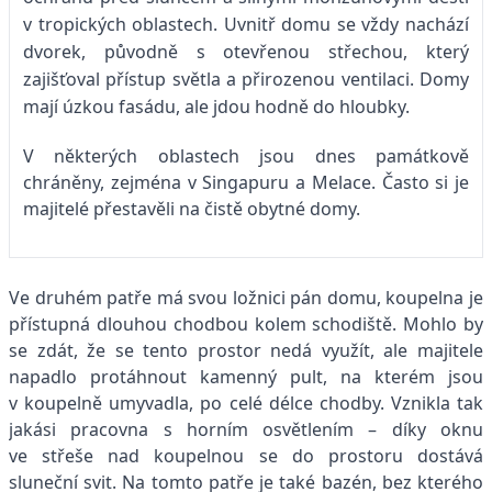
v tropických oblastech. Uvnitř domu se vždy nachází
dvorek, původně s otevřenou střechou, který
zajišťoval přístup světla a přirozenou ventilaci. Domy
mají úzkou fasádu, ale jdou hodně do hloubky.
V některých oblastech jsou dnes památkově
chráněny, zejména v Singapuru a Melace. Často si je
majitelé přestavěli na čistě obytné domy.
Ve druhém patře má svou ložnici pán domu, koupelna je
přístupná dlouhou chodbou kolem schodiště. Mohlo by
se zdát, že se tento prostor nedá využít, ale majitele
napadlo protáhnout kamenný pult, na kterém jsou
v koupelně umyvadla, po celé délce chodby. Vznikla tak
jakási pracovna s horním osvětlením – díky oknu
ve střeše nad koupelnou se do prostoru dostává
sluneční svit. Na tomto patře je také bazén, bez kterého