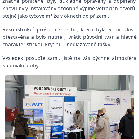
značně poničené, byly důkladně opraveny a doplněny.
Znovu byly instalovány ozdobné výplně větracích otvorů,
stejně jako tyčové mříže v oknech do přízemí.
Rekonstrukcí prošla i střecha, která byla v minulosti
přestavěna a bylo nutné jí vrátit původní tvar a hlavně
charakteristickou krytinu – neglazované tašky.
Výsledek posuďte sami. Jistě na vás dýchne atmosféra
koloniální doby.