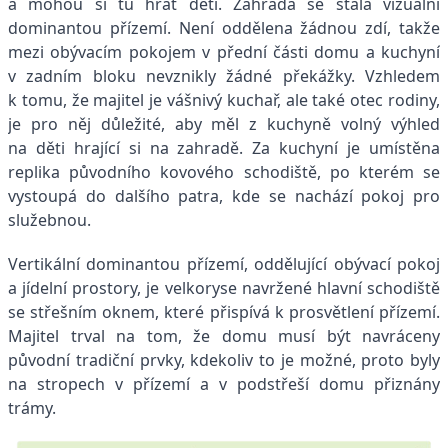
a mohou si tu hrát děti. Zahrada se stala vizuální
dominantou přízemí. Není oddělena žádnou zdí, takže
mezi obývacím pokojem v přední části domu a kuchyní
v zadním bloku nevznikly žádné překážky. Vzhledem
k tomu, že majitel je vášnivý kuchař, ale také otec rodiny,
je pro něj důležité, aby měl z kuchyně volný výhled
na děti hrající si na zahradě. Za kuchyní je umístěna
replika původního kovového schodiště, po kterém se
vystoupá do dalšího patra, kde se nachází pokoj pro
služebnou.
Vertikální dominantou přízemí, oddělující obývací pokoj
a jídelní prostory, je velkoryse navržené hlavní schodiště
se střešním oknem, které přispívá k prosvětlení přízemí.
Majitel trval na tom, že domu musí být navráceny
původní tradiční prvky, kdekoliv to je možné, proto byly
na stropech v přízemí a v podstřeší domu přiznány
trámy.