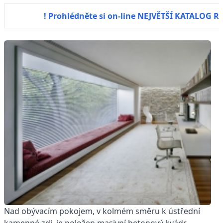
! Prohlédněte si on-line NEJVĚTŠÍ KATALOG
Nad obývacím pokojem, v kolmém směru k ústřední