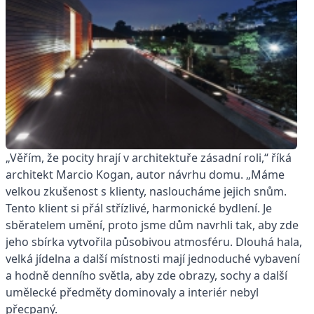
„Věřím, že pocity hrají v architektuře zásadní roli,“ říká
architekt Marcio Kogan, autor návrhu domu. „Máme
velkou zkušenost s klienty, nasloucháme jejich snům.
Tento klient si přál střízlivé, harmonické bydlení. Je
sběratelem umění, proto jsme dům navrhli tak, aby zde
jeho sbírka vytvořila působivou atmosféru. Dlouhá hala,
velká jídelna a další místnosti mají jednoduché vybavení
a hodně denního světla, aby zde obrazy, sochy a další
umělecké předměty dominovaly a interiér nebyl
přecpaný.