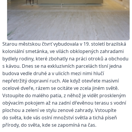
S
tarou městskou čtvrť vybudovala v 19. století brazilská
koloniální smetánka, ve vilách obklopených zahradami
bydlely rodiny, které zbohatly na práci otroků a obchodu
s kávou. Dnes se na exkluzivních parcelách tísní jedna
budova vedle druhé a v ulicích mezi nimi hlučí
nepřetržitý dopravní ruch. Ale když otevřete masivní
ocelové dveře, rázem se ocitáte ve zcela jiném světě.
Vstoupíte do malého patia, z něhož je vidět proskleným
obývacím pokojem až na zadní dřevěnou terasu s vodní
plochou a zelení ve stylu zenové zahrady. Vstoupíte
do světa, kde vás oslní množství světla a tichá píseň
přírody, do světa, kde se zapomíná na čas.