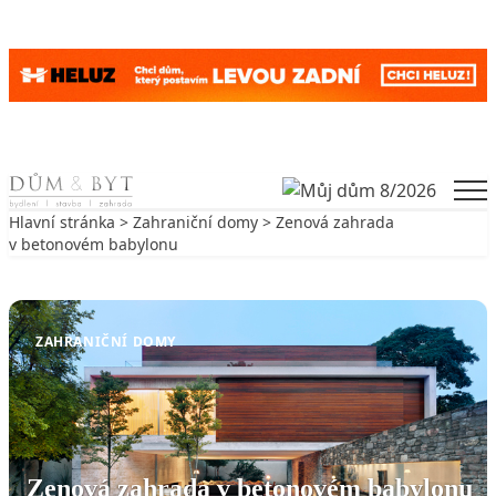
Skip to content
Men
Hlavní stránka
>
Zahraniční domy
> Zenová zahrada
v betonovém babylonu
Zpět na Zahraniční domy
ZAHRANIČNÍ DOMY
Zenová zahrada v betonovém babylonu