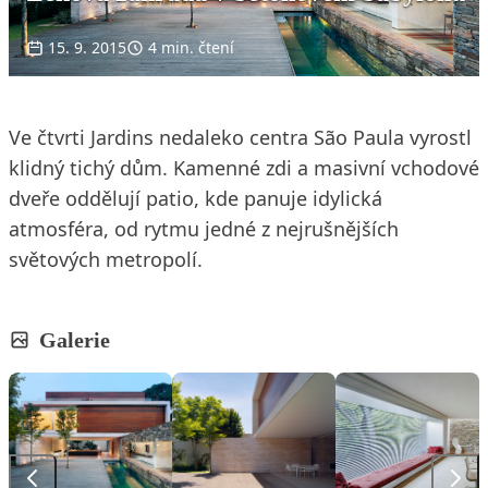
15. 9. 2015
4 min. čtení
Ve čtvrti Jardins nedaleko centra São Paula vyrostl
klidný tichý dům. Kamenné zdi a masivní vchodové
dveře oddělují patio, kde panuje idylická
atmosféra, od rytmu jedné z nejrušnějších
světových metropolí.
Galerie