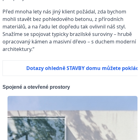
Před mnoha lety nás jiný klient požádal, zda bychom
mohli stavět bez pohledového betonu, z přírodních
materiálů, a na řadu let dopředu tak ovlivnil náš styl.
Snažíme se spojovat typicky brazilské suroviny – hrubě
opracovaný kámen a masivní dřevo – s duchem moderní
architektury.“
Dotazy ohledně STAVBY domu můžete poklád
Spojené a otevřené prostory