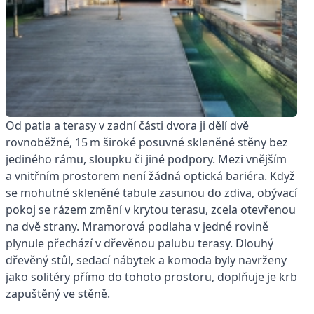
Od patia a terasy v zadní části dvora ji dělí dvě
rovnoběžné, 15 m široké posuvné skleněné stěny bez
jediného rámu, sloupku či jiné podpory. Mezi vnějším
a vnitřním prostorem není žádná optická bariéra. Když
se mohutné skleněné tabule zasunou do zdiva, obývací
pokoj se rázem změní v krytou terasu, zcela otevřenou
na dvě strany. Mramorová podlaha v jedné rovině
plynule přechází v dřevěnou palubu terasy. Dlouhý
dřevěný stůl, sedací nábytek a komoda byly navrženy
jako solitéry přímo do tohoto prostoru, doplňuje je krb
zapuštěný ve stěně.