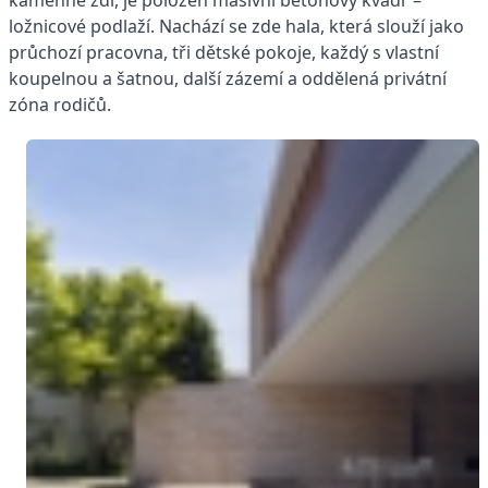
kamenné zdi, je položen masivní betonový kvádr –
ložnicové podlaží. Nachází se zde hala, která slouží jako
průchozí pracovna, tři dětské pokoje, každý s vlastní
koupelnou a šatnou, další zázemí a oddělená privátní
zóna rodičů.