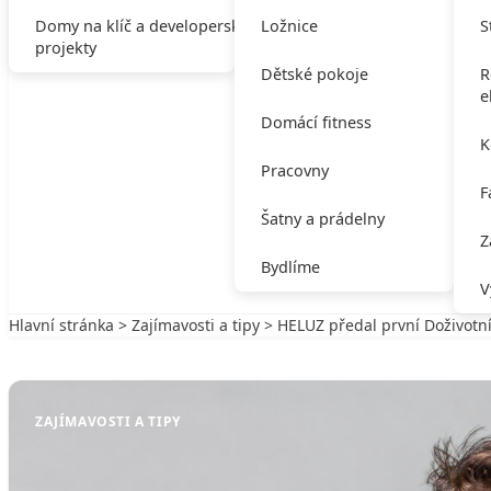
Domy na klíč a developerské
Ložnice
S
projekty
Dětské pokoje
R
e
Domácí fitness
K
Pracovny
F
Šatny a prádelny
Z
Bydlíme
V
Hlavní stránka
>
Zajímavosti a tipy
> HELUZ předal první Doživotn
Zpět na Zajímavosti a tipy
ZAJÍMAVOSTI A TIPY