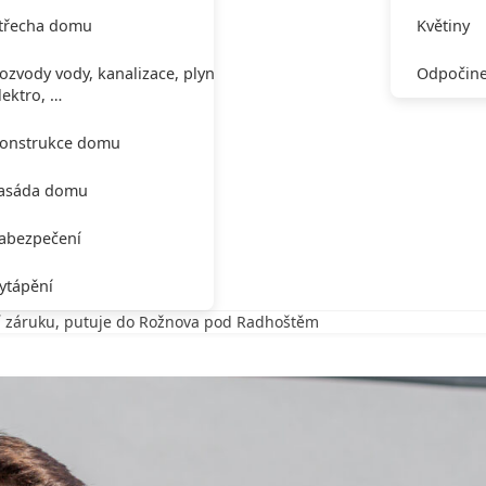
třecha domu
Květiny
ozvody vody, kanalizace, plynu,
Odpočine
lektro, …
onstrukce domu
asáda domu
abezpečení
ytápění
í záruku, putuje do Rožnova pod Radhoštěm