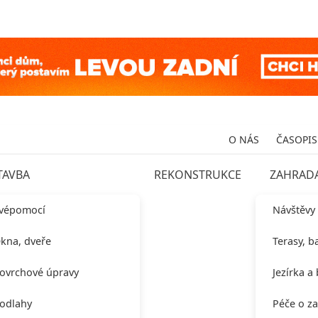
O NÁS
ČASOPIS
TAVBA
REKONSTRUKCE
ZAHRAD
vépomocí
Návštěvy
kna, dveře
Terasy, b
ovrchové úpravy
Jezírka a
odlahy
Péče o z