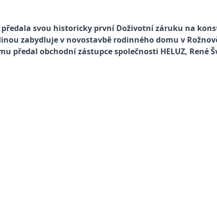
ředala svou historicky první Doživotní záruku na kons
odinou zabydluje v novostavbě rodinného domu v Rožnově
 mu předal obchodní zástupce společnosti HELUZ, René Š