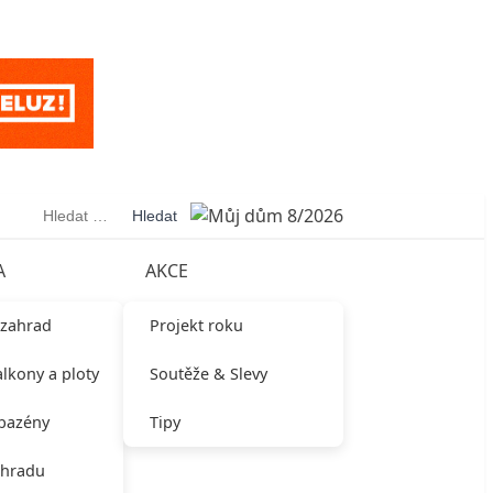
Vyhledávání
A
AKCE
 zahrad
Projekt roku
alkony a ploty
Soutěže & Slevy
 bazény
Tipy
ahradu