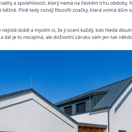
ality a spolehlivosti, který nemá na českém trhu obdoby. N
je běžné. Plně tedy rozvíjí filozofii značky, která vnímá dům
nejisté době a myslím si, že ji ocení každý, kdo hledá dlou
a dál je to nezajímá, ale doživotní záruku vám jen tak někd