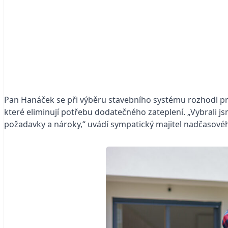
Pan Hanáček se při výběru stavebního systému rozhodl pro
které eliminují potřebu dodatečného zateplení. „Vybrali j
požadavky a nároky,“ uvádí sympatický majitel nadčasové