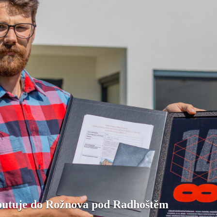
putuje do Rožnova pod Radhoštěm