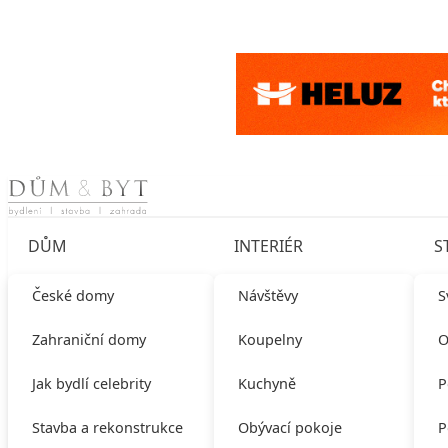
Skip to content
DŮM
INTERIÉR
S
České domy
Návštěvy
S
Zahraniční domy
Koupelny
O
Jak bydlí celebrity
Kuchyně
P
Stavba a rekonstrukce
Obývací pokoje
P