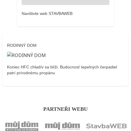
Navštivte web STAVBAWEB
RODINNÝ DOM
Koniec HFC chladív sa blíži. Budúcnosť tepelných čerpadiel
patrí prírodnému propánu
PARTNEŘI WEBU