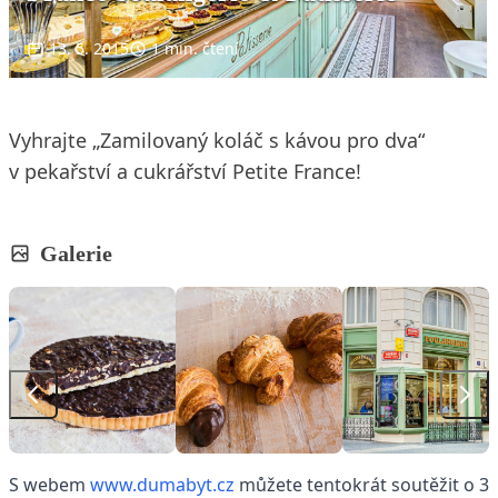
13. 5. 2015
1 min. čtení
Vyhrajte „Zamilovaný koláč s kávou pro dva“
v pekařství a cukrářství Petite France!
Galerie
S webem
www.dumabyt.cz
můžete tentokrát soutěžit o 3