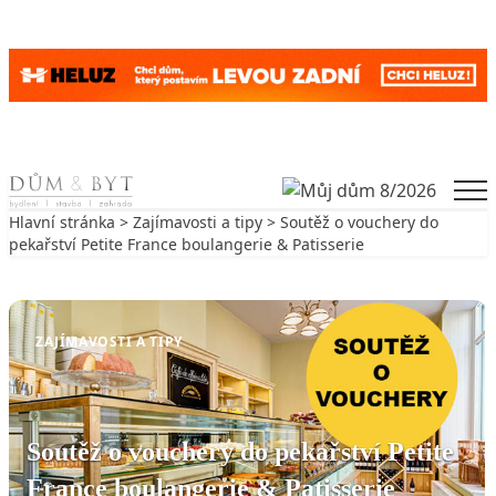
Skip to content
Men
Hlavní stránka
>
Zajímavosti a tipy
> Soutěž o vouchery do
pekařství Petite France boulangerie & Patisserie
Zpět na Zajímavosti a tipy
ZAJÍMAVOSTI A TIPY
Soutěž o vouchery do pekařství Petite
France boulangerie & Patisserie