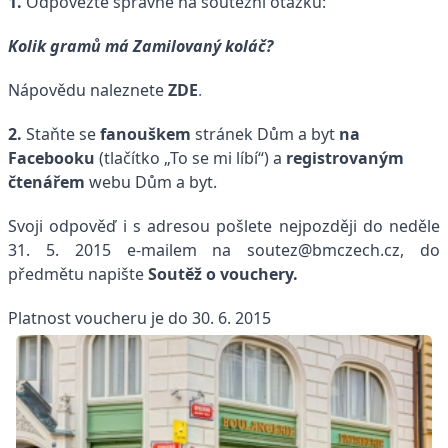
1.
Odpovězte správně na soutěžní otázku:
Kolik gramů má Zamilovaný koláč?
Nápovědu naleznete
ZDE
.
2.
Staňte se
fanouškem
stránek Dům a byt
na
Facebooku
(tlačítko „To se mi líbí“) a
registrovaným
čtenářem
webu Dům a byt.
Svoji odpověď i s adresou pošlete nejpozději do neděle
31. 5. 2015 e-mailem na soutez@bmczech.cz, do
předmětu napište
Soutěž o vouchery.
Platnost voucheru je do 30. 6. 2015