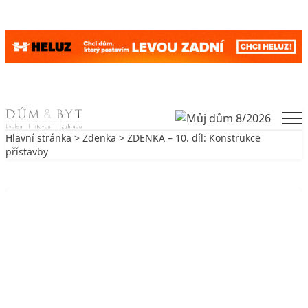
Skip to content
Men
Hlavní stránka
>
Zdenka
> ZDENKA – 10. díl: Konstrukce
přístavby
Zpět na Zdenka
ZDENKA
ZDENKA – 10. díl: Konstrukce
přístavby
16. 3. 2007
2 min. čtení