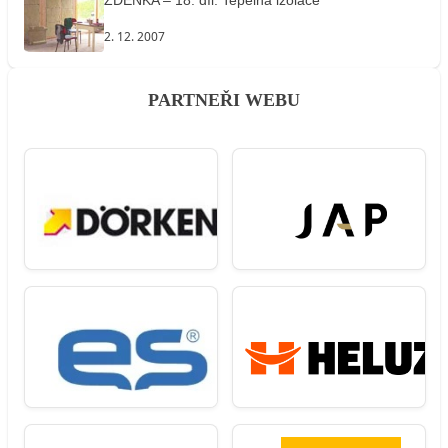
ZDENKA – 18. díl: Tepelná izolace
2. 12. 2007
PARTNEŘI WEBU