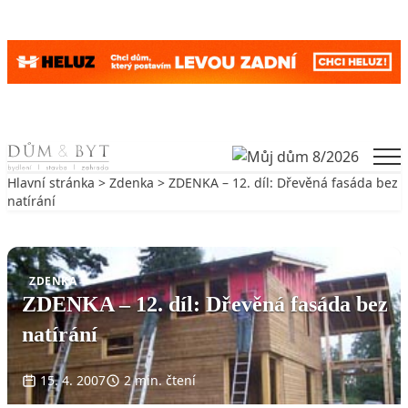
Skip to content
Men
Hlavní stránka
>
Zdenka
> ZDENKA – 12. díl: Dřevěná fasáda bez
natírání
Zpět na Zdenka
ZDENKA
ZDENKA – 12. díl: Dřevěná fasáda bez
natírání
15. 4. 2007
2 min. čtení