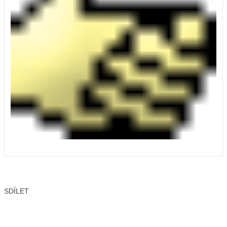
SDÍLET
Facebook
X
LinkedIn
Email