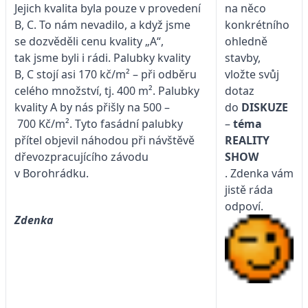
Jejich kvalita byla pouze v provedení
na něco
B, C. To nám nevadilo, a když jsme
konkrétního
se dozvěděli cenu kvality „A“,
ohledně
tak jsme byli i rádi. Palubky kvality
stavby,
B, C stojí asi 170 kč/m² – při odběru
vložte svůj
celého množství, tj. 400 m². Palubky
dotaz
kvality A by nás přišly na 500 –
do
DISKUZE
700 Kč/m². Tyto fasádní palubky
–
téma
přítel objevil náhodou při návštěvě
REALITY
dřevozpracujícího závodu
SHOW
v Borohrádku.
. Zdenka vám
jistě ráda
odpoví.
Zdenka