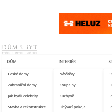
Skip to content
DŮM
INTERIÉR
S
České domy
Návštěvy
S
Zahraniční domy
Koupelny
O
Jak bydlí celebrity
Kuchyně
P
Stavba a rekonstrukce
Obývací pokoje
P