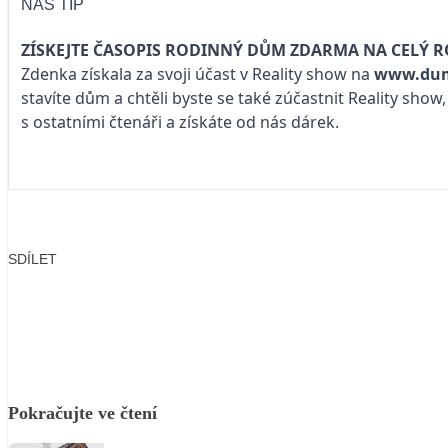
NÁŠ TIP
ZÍSKEJTE ČASOPIS RODINNÝ DŮM ZDARMA NA CELÝ R
Zdenka získala za svoji účast v Reality show na
www.dum
stavíte dům a chtěli byste se také zúčastnit Reality sho
s ostatními čtenáři a získáte od nás dárek.
SDÍLET
Facebook
X
LinkedIn
Email
Pokračujte ve čtení