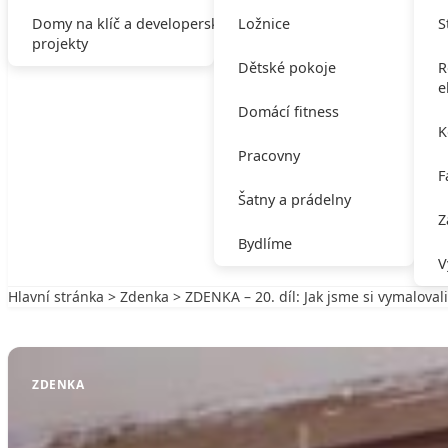
Domy na klíč a developerské
Ložnice
S
projekty
Dětské pokoje
R
e
Domácí fitness
K
Pracovny
F
Šatny a prádelny
Z
Bydlíme
V
Hlavní stránka
>
Zdenka
> ZDENKA – 20. díl: Jak jsme si vymalovali
Zpět na Zdenka
ZDENKA