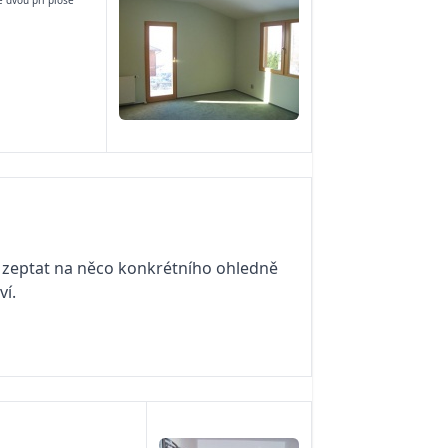
e dvou při ploše
y zeptat na něco konkrétního ohledně
ví.