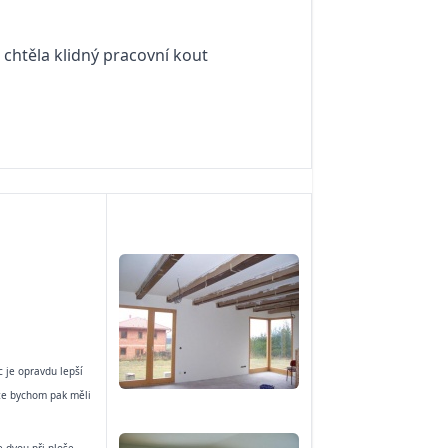
 chtěla klidný pracovní kout
c je opravdu lepší
ože bychom pak měli