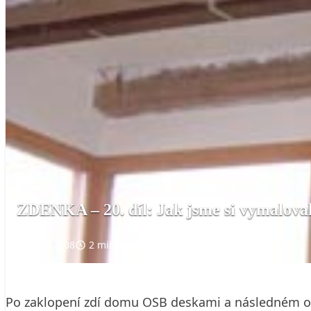
ZDENKA – 20. díl: Jak jsme si vymaloval
8. 1. 2008
2 min. čtení
Po zaklopení zdí domu OSB deskami a následném obl