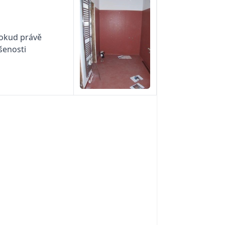
Pokud právě
šenosti