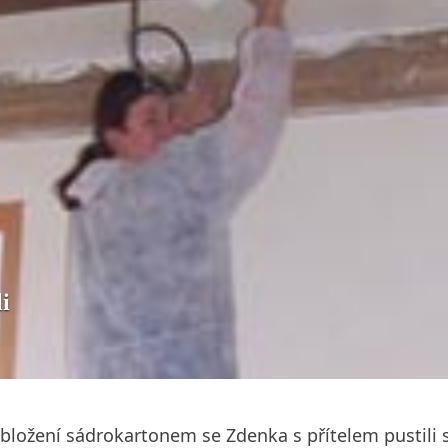
i
ožení sádrokartonem se Zdenka s přítelem pustili sa