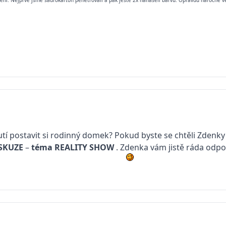
veni. Nejprve jsme sádrokarton penetrovali a pak ještě 2x nanášeli barvu. Opravdu náročné v
tí postavit si rodinný domek? Pokud byste se chtěli Zdenk
SKUZE
–
téma
REALITY SHOW
. Zdenka vám jistě ráda odpo