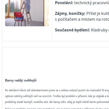
Povolání:
technický pracovn
Zájmy, koníčky:
Přítel je ku
s počítačem a místem na rot
Současné bydlení:
Kladruby 
Barvy raději světlejší
Po obložení všech zdí sádrokartonem jsme se s velkou radostí pustili do malování! B
arv
vybírat odstíny světlejší než na vzorcích. Trošku byl problém v přízemí, kde je obývák 
problémy sladit kuchyň, sedačku atd. dle barvy stěn, vždy je lepší méně barev pohromad