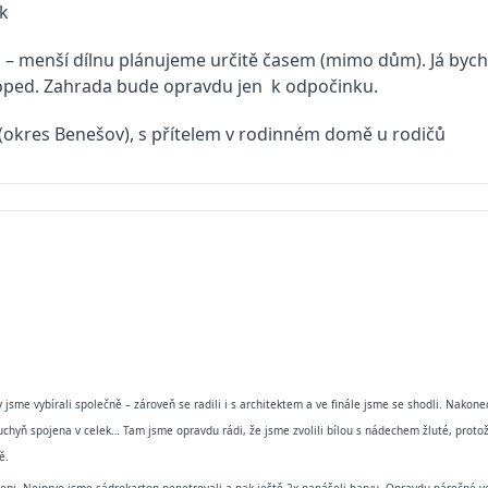
ík
til – menší dílnu plánujeme určitě časem (mimo dům). Já bych
oped. Zahrada bude opravdu jen k odpočinku.
(okres Benešov), s přítelem v rodinném domě u rodičů
y jsme vybírali společně – zároveň se radili i s architektem a ve finále jsme se shodli. Nakone
a kuchyň spojena v celek… Tam jsme opravdu rádi, že jsme zvolili bílou s nádechem žluté, prot
ě.