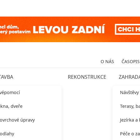
O NÁS
ČASOPIS
TAVBA
REKONSTRUKCE
ZAHRAD
vépomocí
Návštěvy
kna, dveře
Terasy, b
ovrchové úpravy
Jezírka a
odlahy
Péče o z