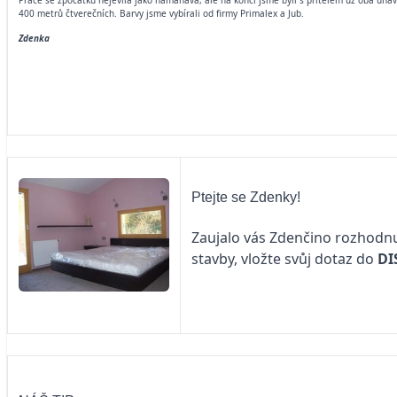
Práce se zpočátku nejevila jako namáhavá, ale na konci jsme byli s přítelem už oba una
400 metrů čtverečních. Barvy jsme vybírali od firmy Primalex a Jub.
Zdenka
Ptejte se Zdenky!
Zaujalo vás Zdenčino rozhodnu
stavby, vložte svůj dotaz do
DI