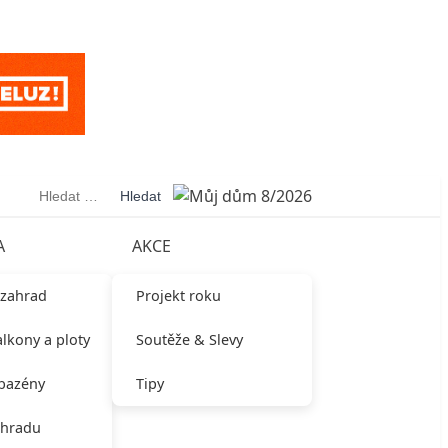
Vyhledávání
A
AKCE
 zahrad
Projekt roku
alkony a ploty
Soutěže & Slevy
 bazény
Tipy
ahradu