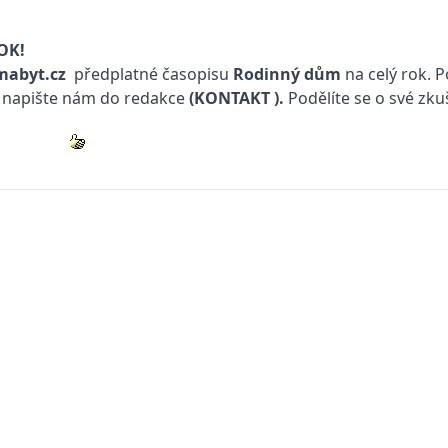
OK!
abyt.cz
předplatné časopisu
Rodinný dům
na celý rok. 
w, napište nám do redakce
(KONTAKT
).
Podělíte se o své zku