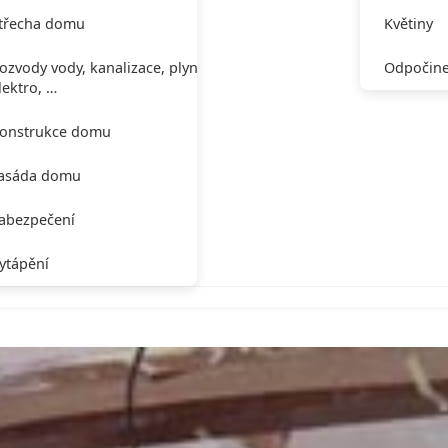
třecha domu
Květiny
ozvody vody, kanalizace, plynu,
Odpočine
lektro, …
onstrukce domu
asáda domu
abezpečení
ytápění