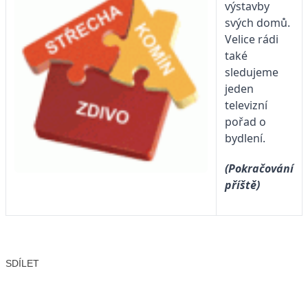
výstavby
svých domů.
Velice rádi
také
sledujeme
jeden
televizní
pořad o
bydlení.
(Pokračování
příště)
SDÍLET
Facebook
X
LinkedIn
Email