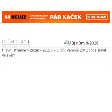
Skip to content
Men
Hlavní stránka
>
Zuzik
> ZUZIK – 6. díl: Vánoce 2012 chce slavit
ve svém
Zpět na Zuzik
ZUZIK
ZUZIK – 6. díl: Vánoce 2012 chce
slavit ve svém
25. 6. 2011
3 min. čtení