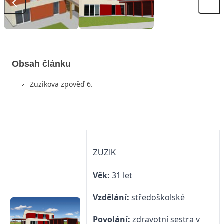
Obsah článku
Zuzikova zpověď 6.
ZUZIK
Věk:
31 let
Vzdělání:
středoškolské
Povolání:
zdravotní sestra v