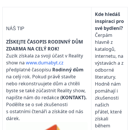
Kde hledáš
inspiraci pro
své bydlení?
NÁŠ TIP
Čerpám
ZÍSKEJTE ČASOPIS RODINNÝ DŮM
hlavně z
ZDARMA NA CELÝ ROK!
katalogů,
Zuzik získala za svoji účast v Reality
internetu, na
show na
www.dumabyt.cz
výstavách a z
předplatné časopisu
Rodinný dům
odborné
na celý rok. Pokud právě stavíte
literatury.
nebo rekonstruujete dům a chtěli
Hodně nám
byste se také zúčastnit Reality show,
pomáhají i
napište nám do redakce
(KONTAKT).
zkušenosti
Podělíte se o své zkušenosti
našich
s ostatními čtenáři a získáte od nás
přátel, které
dárek.
získali
během