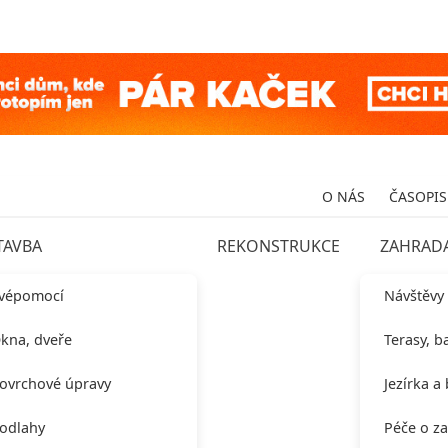
O NÁS
ČASOPIS
TAVBA
REKONSTRUKCE
ZAHRAD
vépomocí
Návštěvy
kna, dveře
Terasy, b
ovrchové úpravy
Jezírka a
odlahy
Péče o z