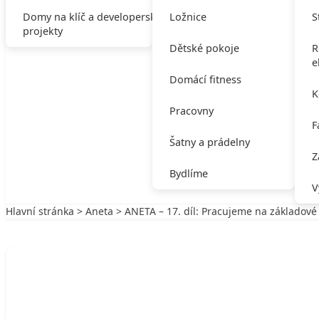
Domy na klíč a developerské
Ložnice
S
projekty
Dětské pokoje
R
e
Domácí fitness
K
Pracovny
F
Šatny a prádelny
Z
Bydlíme
V
Hlavní stránka
>
Aneta
> ANETA – 17. díl: Pracujeme na základové
Zpět na Aneta
ANETA
ANETA – 17. díl: Pracujeme na základo