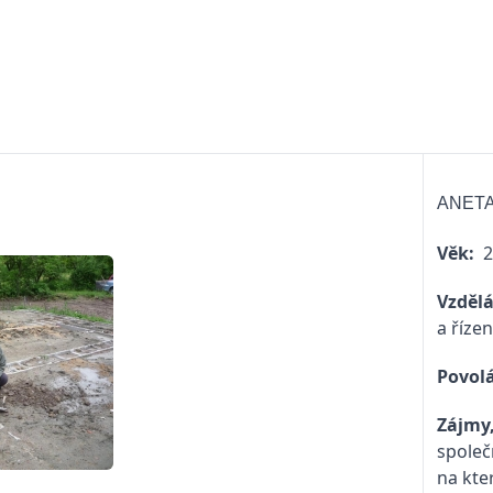
ANET
Věk:
2
Vzděl
a řízen
Povol
Zájmy
společ
na kte