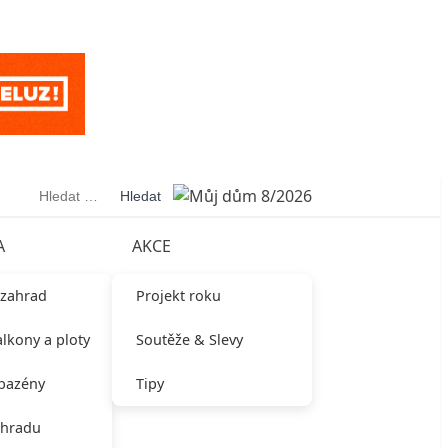
Vyhledávání
A
AKCE
 zahrad
Projekt roku
alkony a ploty
Soutěže & Slevy
 bazény
Tipy
ahradu