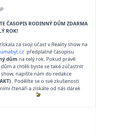
IP
JTE ČASOPIS RODINNÝ DŮM ZDARMA
LÝ ROK!
získala za svoji účast v Reality show na
umabyt.cz
předplatné časopisu
ný dům
na celý rok. Pokud právě
e dům a chtěli byste se také zúčastnit
y show, napište nám do redakce
AKT)
. Podělíte se o své zkušenosti
tními čtenáři a získáte od nás dárek