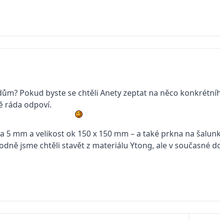
 dům? Pokud byste se chtěli Anety zeptat na něco konkrétníh
tě ráda odpoví.
ka 5 mm a velikost ok 150 x 150 mm – a také prkna na šalun
odně jsme chtěli stavět z materiálu Ytong, ale v současné