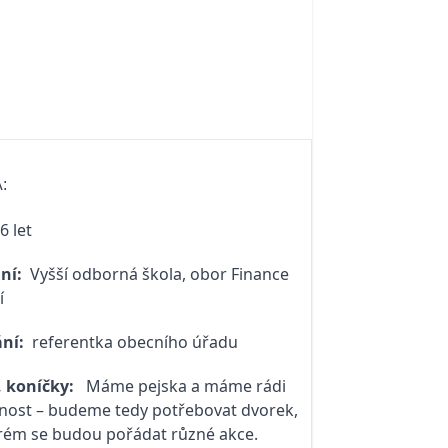
A:
6 let
ání:
Vyšší odborná škola, obor Finance
í
ání:
referentka obecního úřadu
, koníčky:
Máme pejska a máme rádi
nost – budeme tedy potřebovat dvorek,
rém se budou pořádat různé akce.