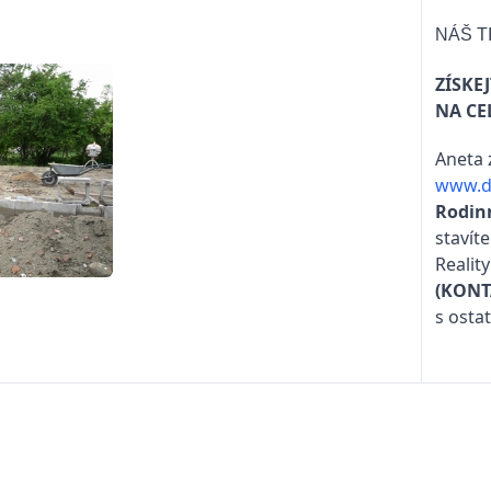
NÁŠ T
ZÍSKE
NA CE
Aneta 
www.d
Rodin
stavít
Realit
(KONT
s osta