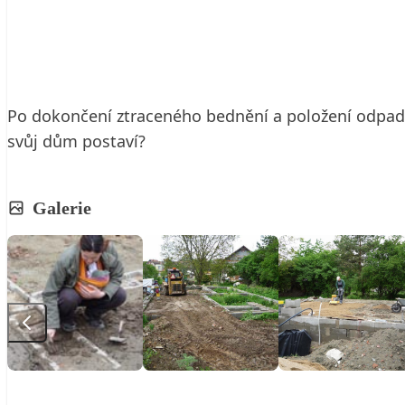
24. 7. 2010
2 min. čtení
Po dokončení ztraceného bednění a položení odpadní
svůj dům postaví?
Galerie