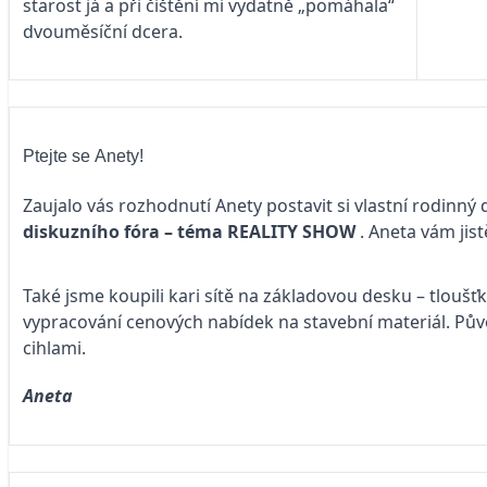
starost já a při čištění mi vydatně „pomáhala“
dvouměsíční dcera.
Ptejte se Anety!
Zaujalo vás rozhodnutí Anety postavit si vlastní rodinný
diskuzního fóra – téma
REALITY SHOW
. Aneta vám jis
Také jsme koupili kari sítě na základovou desku – tloušť
vypracování cenových nabídek na stavební materiál. Pův
cihlami.
Aneta