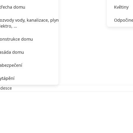
třecha domu
Květiny
ozvody vody, kanalizace, plynu,
Odpočine
lektro, …
onstrukce domu
asáda domu
abezpečení
ytápění
 desce
vé desce