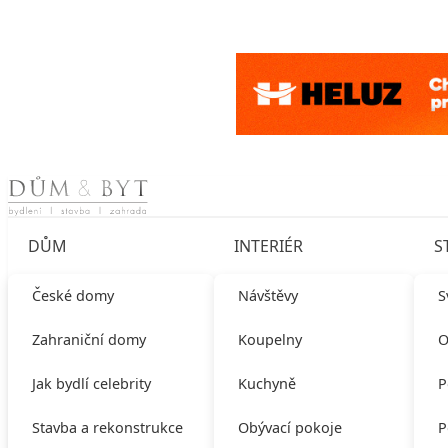
Skip to content
DŮM
INTERIÉR
S
České domy
Návštěvy
S
Zahraniční domy
Koupelny
O
Jak bydlí celebrity
Kuchyně
P
Stavba a rekonstrukce
Obývací pokoje
P