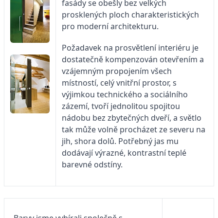
fasády se obešly bez velkých
prosklených ploch charakteristických
pro moderní architekturu.
Požadavek na prosvětlení interiéru je
dostatečně kompenzován otevřením a
vzájemným propojením všech
místností, celý vnitřní prostor, s
výjimkou technického a sociálního
zázemí, tvoří jednolitou spojitou
nádobu bez zbytečných dveří, a světlo
tak může volně procházet ze severu na
jih, shora dolů. Potřebný jas mu
dodávají výrazné, kontrastní teplé
barevné odstíny.
„Barvy jsme vybírali společně s