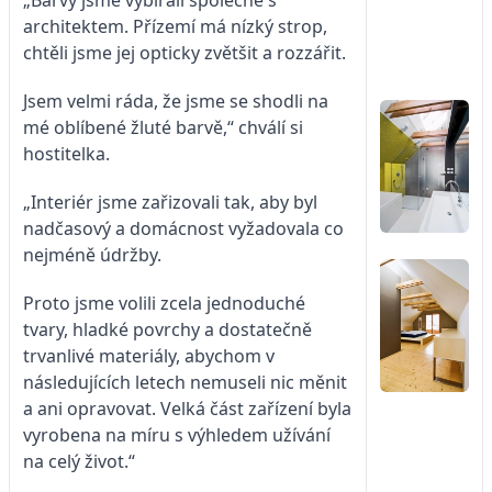
architektem. Přízemí má nízký strop,
chtěli jsme jej opticky zvětšit a rozzářit.
Jsem velmi ráda, že jsme se shodli na
mé oblíbené žluté barvě,“ chválí si
hostitelka.
„Interiér jsme zařizovali tak, aby byl
nadčasový a domácnost vyžadovala co
nejméně údržby.
Proto jsme volili zcela jednoduché
tvary, hladké povrchy a dostatečně
trvanlivé materiály, abychom v
následujících letech nemuseli nic měnit
a ani opravovat. Velká část zařízení byla
vyrobena na míru s výhledem užívání
na celý život.“