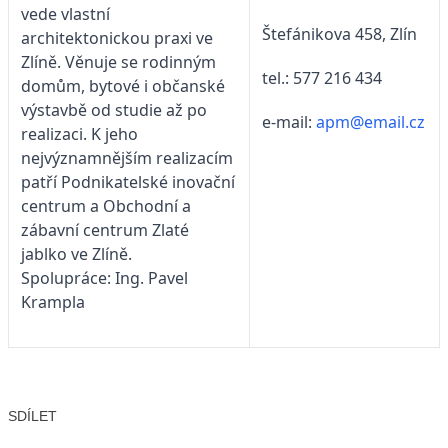
vede vlastní
Štefánikova 458, Zlín
architektonickou praxi ve
Zlíně. Věnuje se rodinným
tel.: 577 216 434
domům, bytové i občanské
výstavbě od studie až po
e-mail:
apm@email.cz
realizaci. K jeho
nejvýznamnějším realizacím
patří Podnikatelské inovační
centrum a Obchodní a
zábavní centrum Zlaté
jablko ve Zlíně.
Spolupráce: Ing. Pavel
Krampla
SDÍLET
Facebook
X
LinkedIn
Email