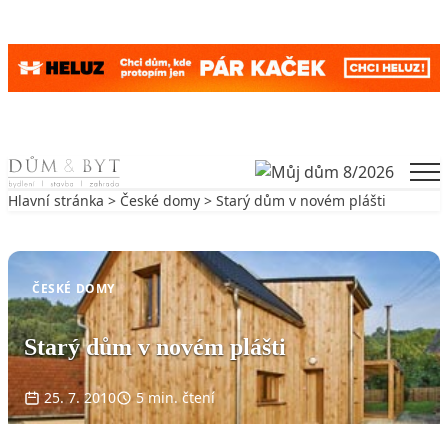
Skip to content
Men
Hlavní stránka
>
České domy
> Starý dům v novém plášti
Zpět na České domy
ČESKÉ DOMY
Starý dům v novém plášti
25. 7. 2010
5 min. čtení