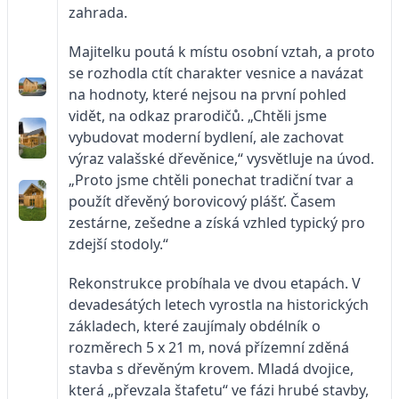
zahrada.
Majitelku poutá k místu osobní vztah, a proto
se rozhodla ctít charakter vesnice a navázat
na hodnoty, které nejsou na první pohled
vidět, na odkaz prarodičů. „Chtěli jsme
vybudovat moderní bydlení, ale zachovat
výraz valašské dřevěnice,“ vysvětluje na úvod.
„Proto jsme chtěli ponechat tradiční tvar a
použít dřevěný borovicový plášť. Časem
zestárne, zešedne a získá vzhled typický pro
zdejší stodoly.“
Rekonstrukce probíhala ve dvou etapách. V
devadesátých letech vyrostla na historických
základech, které zaujímaly obdélník o
rozměrech 5 x 21 m, nová přízemní zděná
stavba s dřevěným krovem. Mladá dvojice,
která „převzala štafetu“ ve fázi hrubé stavby,