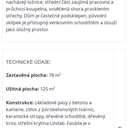
nacházejí ložnice, střední část zaujímá pracovna a
průchozí koupelna, osvětlená shora prosklením
střechy. Dům je částečně podsklepen, původní
sklípek je přístupný venkovním schodištěm a slouží
jako úložný prostor.
TECHNICKÉ ÚDAJE:
Zastavěná plocha:
78 m²
Užitná plocha:
125 m²
Konstrukce:
základové pasy z betonu a
kamene, zdivo z pórobetonových tvárnic,
keramické stropy, dřevěné schodiště, dřevěný
krov, střešní krytina Lindab. Fasáda je v