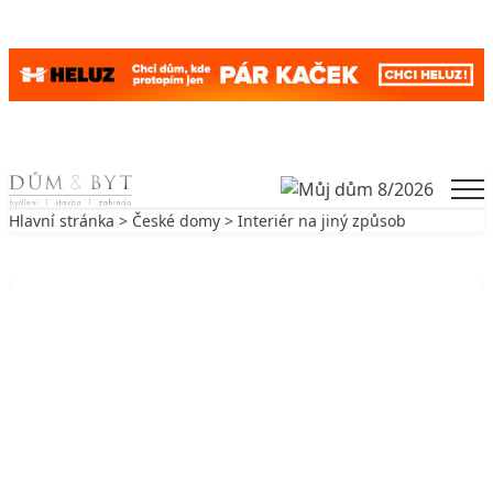
Skip to content
Men
Hlavní stránka
>
České domy
> Interiér na jiný způsob
Zpět na České domy
ČESKÉ DOMY
Interiér na jiný způsob
7. 3. 2001
7 min. čtení