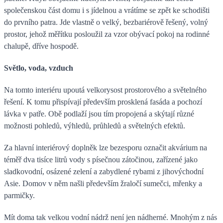
společenskou část domu i s jídelnou a vrátíme se zpět ke schodišti
do prvního patra. Jde vlastně o velký, bezbariérově řešený, volný
prostor, jehož měřítku posloužil za vzor obývací pokoj na rodinné
chalupě, dříve hospodě.
Světlo, voda, vzduch
Na tomto interiéru upoutá velkorysost prostorového a světelného
řešení. K tomu přispívají především prosklená fasáda a pochozí
lávka v patře. Obě podlaží jsou tím propojená a skýtají různé
možnosti pohledů, výhledů, průhledů a světelných efektů.
Za hlavní interiérový doplněk lze bezesporu označit akvárium na
téměř dva tisíce litrů vody s písečnou zátočinou, zařízené jako
sladkovodní, osázené zelení a zabydlené rybami z jihovýchodní
Asie. Domov v něm našli především žraločí sumečci, mřenky a
parmičky.
Mít doma tak velkou vodní nádrž není jen nádherné. Mnohým z nás