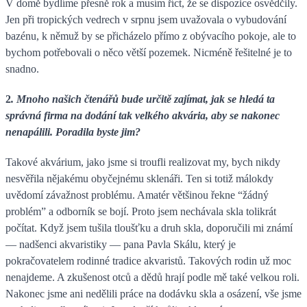
V domě bydlíme přesně rok a musím říct, že se dispozice osvědčily.
Jen při tropických vedrech v srpnu jsem uvažovala o vybudování
bazénu, k němuž by se přicházelo přímo z obývacího pokoje, ale to
bychom potřebovali o něco větší pozemek. Nicméně řešitelné je to
snadno.
2
. Mnoho našich čtenářů bude určitě zajímat, jak se hledá ta
správná firma na dodání tak velkého akvária, aby se nakonec
nenapálili. Poradila byste jim?
Takové akvárium, jako jsme si troufli realizovat my, bych nikdy
nesvěřila nějakému obyčejnému sklenáři. Ten si totiž málokdy
uvědomí závažnost problému. Amatér většinou řekne “žádný
problém” a odborník se bojí. Proto jsem nechávala skla tolikrát
počítat. Když jsem tušila tloušťku a druh skla, doporučili mi známí
— nadšenci akvaristiky — pana Pavla Skálu, který je
pokračovatelem rodinné tradice akvaristů. Takových rodin už moc
nenajdeme. A zkušenost otců a dědů hrají podle mě také velkou roli.
Nakonec jsme ani nedělili práce na dodávku skla a osázení, vše jsme