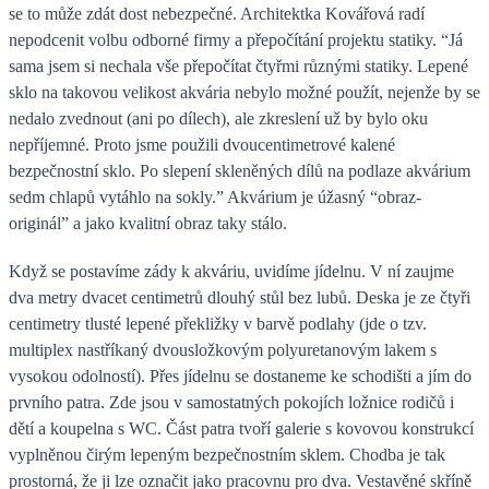
se to může zdát dost nebezpečné. Architektka Kovářová radí
nepodcenit volbu odborné firmy a přepočítání projektu statiky. “Já
sama jsem si nechala vše přepočítat čtyřmi různými statiky. Lepené
sklo na takovou velikost akvária nebylo možné použít, nejenže by se
nedalo zvednout (ani po dílech), ale zkreslení už by bylo oku
nepříjemné. Proto jsme použili dvoucentimetrové kalené
bezpečnostní sklo. Po slepení skleněných dílů na podlaze akvárium
sedm chlapů vytáhlo na sokly.” Akvárium je úžasný “obraz-
originál” a jako kvalitní obraz taky stálo.
Když se postavíme zády k akváriu, uvidíme jídelnu. V ní zaujme
dva metry dvacet centimetrů dlouhý stůl bez lubů. Deska je ze čtyři
centimetry tlusté lepené překližky v barvě podlahy (jde o tzv.
multiplex nastříkaný dvousložkovým polyuretanovým lakem s
vysokou odolností). Přes jídelnu se dostaneme ke schodišti a jím do
prvního patra. Zde jsou v samostatných pokojích ložnice rodičů i
dětí a koupelna s WC. Část patra tvoří galerie s kovovou konstrukcí
vyplněnou čirým lepeným bezpečnostním sklem. Chodba je tak
prostorná, že ji lze označit jako pracovnu pro dva. Vestavěné skříně