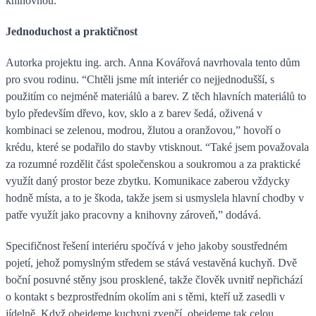
knihovnou.
Jednoduchost a praktičnost
Autorka projektu ing. arch. Anna Kovářová navrhovala tento dům
pro svou rodinu. “Chtěli jsme mít interiér co nejjednodušší, s
použitím co nejméně materiálů a barev. Z těch hlavních materiálů to
bylo především dřevo, kov, sklo a z barev šedá, oživená v
kombinaci se zelenou, modrou, žlutou a oranžovou,” hovoří o
krédu, které se podařilo do stavby vtisknout. “Také jsem považovala
za rozumné rozdělit část společenskou a soukromou a za praktické
využít daný prostor beze zbytku. Komunikace zaberou vždycky
hodně místa, a to je škoda, takže jsem si usmyslela hlavní chodby v
patře využít jako pracovny a knihovny zároveň,” dodává.
Specifičnost řešení interiéru spočívá v jeho jakoby soustředném
pojetí, jehož pomyslným středem se stává vestavěná kuchyň. Dvě
boční posuvné stěny jsou prosklené, takže člověk uvnitř nepřichází
o kontakt s bezprostředním okolím ani s těmi, kteří už zasedli v
jídelně. Když obejdeme kuchyni zvenčí, obejdeme tak celou