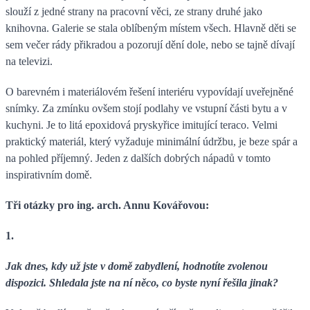
slouží z jedné strany na pracovní věci, ze strany druhé jako
knihovna. Galerie se stala oblíbeným místem všech. Hlavně děti se
sem večer rády přikradou a pozorují dění dole, nebo se tajně dívají
na televizi.
O barevném i materiálovém řešení interiéru vypovídají uveřejněné
snímky. Za zmínku ovšem stojí podlahy ve vstupní části bytu a v
kuchyni. Je to litá epoxidová pryskyřice imitující teraco. Velmi
praktický materiál, který vyžaduje minimální údržbu, je beze spár a
na pohled příjemný. Jeden z dalších dobrých nápadů v tomto
inspirativním domě.
Tři otázky pro ing. arch. Annu Kovářovou:
1.
Jak dnes, kdy už jste v domě zabydlení, hodnotíte zvolenou
dispozici. Shledala jste na ní něco, co byste nyní řešila jinak?