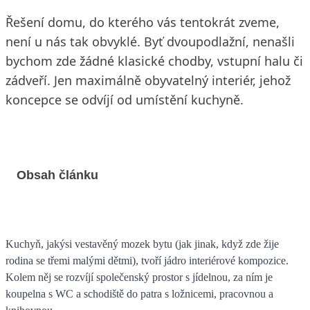
Řešení domu, do kterého vás tentokrát zveme,
není u nás tak obvyklé. Byť dvoupodlažní, nenašli
bychom zde žádné klasické chodby, vstupní halu či
zádveří. Jen maximálně obyvatelný interiér, jehož
koncepce se odvíjí od umístění kuchyně.
Obsah článku
Kuchyň, jakýsi vestavěný mozek bytu (jak jinak, když zde žije
rodina se třemi malými dětmi), tvoří jádro interiérové kompozice.
Kolem něj se rozvíjí společenský prostor s jídelnou, za ním je
koupelna s WC a schodiště do patra s ložnicemi, pracovnou a