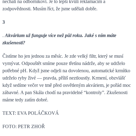
nechali na odborníkovi. Je to lepší kvůli reklamacím a
zodpovědnosti. Musím říct, že jsme udělali dobře.
3
.
Akvárium už funguje více než půl roku. Jaké s ním máte
zkušenosti?
Čistíme ho jen jednou za měsíc. Je zde velký filtr, který se musí
vymývat. Odpouštět smíme pouze třetínu nádrže, aby se udrželo
potřebné pH. Když jsme odjeli na dovolenou, automatické krmítko
udrželo ryby živé — pravda, příliš neztloustly. Krmení, obzvlášť
když sedíme večer ve tmě před osvětleným akváriem, je pořád moc
zábavné. A pan Skála chodí na pravidelné “kontroly”. Zkušenosti
máme tedy zatím dobré.
TEXT: EVA POLÁČKOVÁ
FOTO: PETR ZHOŘ