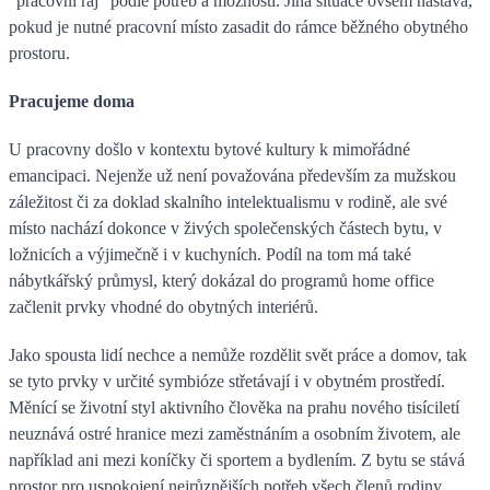
“pracovní ráj” podle potřeb a možností. Jiná situace ovšem nastává,
pokud je nutné pracovní místo zasadit do rámce běžného obytného
prostoru.
Pracujeme doma
U pracovny došlo v kontextu bytové kultury k mimořádné
emancipaci. Nejenže už není považována především za mužskou
záležitost či za doklad skalního intelektualismu v rodině, ale své
místo nachází dokonce v živých společenských částech bytu, v
ložnicích a výjimečně i v kuchyních. Podíl na tom má také
nábytkářský průmysl, který dokázal do programů home office
začlenit prvky vhodné do obytných interiérů.
Jako spousta lidí nechce a nemůže rozdělit svět práce a domov, tak
se tyto prvky v určité symbióze střetávají i v obytném prostředí.
Měnící se životní styl aktivního člověka na prahu nového tisíciletí
neuznává ostré hranice mezi zaměstnáním a osobním životem, ale
například ani mezi koníčky či sportem a bydlením. Z bytu se stává
prostor pro uspokojení nejrůznějších potřeb všech členů rodiny.