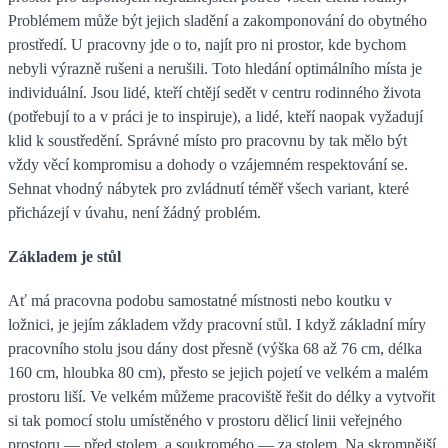
Problémem může být jejich sladění a zakomponování do obytného
prostředí. U pracovny jde o to, najít pro ni prostor, kde bychom
nebyli výrazně rušeni a nerušili. Toto hledání optimálního místa je
individuální. Jsou lidé, kteří chtějí sedět v centru rodinného života
(potřebují to a v práci je to inspiruje), a lidé, kteří naopak vyžadují
klid k soustředění. Správné místo pro pracovnu by tak mělo být
vždy věcí kompromisu a dohody o vzájemném respektování se.
Sehnat vhodný nábytek pro zvládnutí téměř všech variant, které
přicházejí v úvahu, není žádný problém.
Základem je stůl
Ať má pracovna podobu samostatné místnosti nebo koutku v
ložnici, je jejím základem vždy pracovní stůl. I když základní míry
pracovního stolu jsou dány dost přesně (výška 68 až 76 cm, délka
160 cm, hloubka 80 cm), přesto se jejich pojetí ve velkém a malém
prostoru liší. Ve velkém můžeme pracoviště řešit do délky a vytvořit
si tak pomocí stolu umístěného v prostoru dělicí linii veřejného
prostoru — před stolem, a soukromého — za stolem. Na skromnější