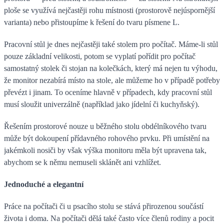
ploše se využívá nejčastěji rohu místnosti (prostorově nejúspornější
varianta) nebo přistoupíme k řešení do tvaru písmene L.
Pracovní stůl je dnes nejčastěji také stolem pro počítač. Máme-li stůl
pouze základní velikosti, potom se vyplatí pořídit pro počítač
samostatný stolek či stojan na kolečkách, který má nejen tu výhodu,
že monitor nezabírá místo na stole, ale můžeme ho v případě potřeby
převézt i jinam. To oceníme hlavně v případech, kdy pracovní stůl
musí sloužit univerzálně (například jako jídelní či kuchyňský).
Řešením prostorové nouze u běžného stolu obdélníkového tvaru
může být dokoupení přídavného rohového prvku. Při umístění na
jakémkoli nosiči by však výška monitoru měla být upravena tak,
abychom se k němu nemuseli sklánět ani vzhlížet.
Jednoduché a elegantní
Práce na počítači či u psacího stolu se stává přirozenou součástí
života i doma. Na počítači dělá také často více členů rodiny a pocit