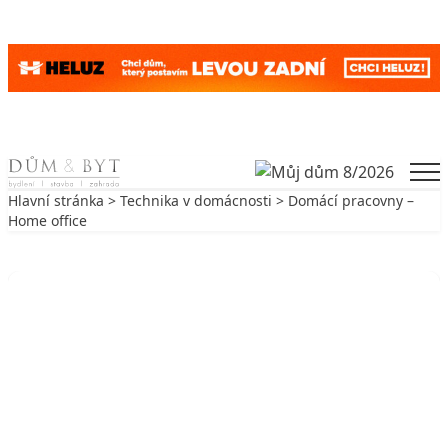
Skip to content
Men
Hlavní stránka
>
Technika v domácnosti
> Domácí pracovny –
Home office
Zpět na Technika v domácnosti
TECHNIKA V DOMÁCNOSTI
Domácí pracovny – Home office
7. 3. 2001
6 min. čtení