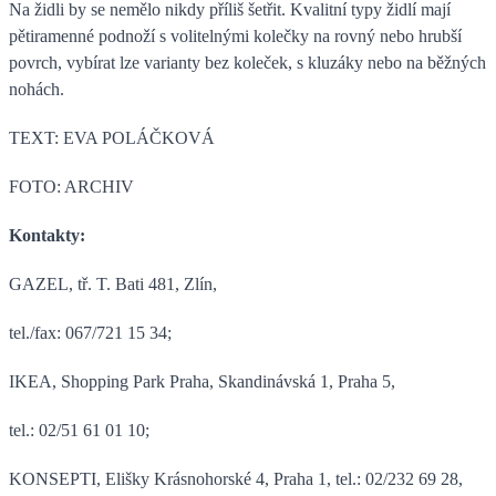
Na židli by se nemělo nikdy příliš šetřit. Kvalitní typy židlí mají
pětiramenné podnoží s volitelnými kolečky na rovný nebo hrubší
povrch, vybírat lze varianty bez koleček, s kluzáky nebo na běžných
nohách.
TEXT: EVA POLÁČKOVÁ
FOTO: ARCHIV
Kontakty:
GAZEL, tř. T. Bati 481, Zlín,
tel./fax: 067/721 15 34;
IKEA, Shopping Park Praha, Skandinávská 1, Praha 5,
tel.: 02/51 61 01 10;
KONSEPTI, Elišky Krásnohorské 4, Praha 1, tel.: 02/232 69 28,