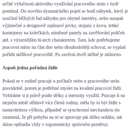
určité výlučnosti aktivního využívání pracovního stolu v bytě
pominul. Do nového dynamického pojetí se hodí nábytek, který je
součástí běžných řad nábytku pro obytné interiéry, nebo naopak
výjimečné a designově zajímavé prvky, stojany z kovu, lehké
kontejnery na kolečkách, nástěnné panely na zavěšování poliček
atd. s výraznějším hi-tech charakterem. Tam, kde potřebujeme
pracovní místo na část dne nebo dlouhodoběji schovat, se vyplatí
pořídit skříňové pracoviště. Po zavření dveří skříně je uklizeno.
Aspoň jedna pořádná židle
Pokud se v rodině pracuje u počítače nebo u pracovního stolu
pravidelně, potom je potřebné myslet na kvalitní pracovní židli.
Vybíráme si ji právě podle délky a intenzity využití. Pracuje-li na
stejném místě střídavě více členů rodiny, měla by to být židle s
nastavitelnou výškou, případně se synchronní mechanikou (to
znamená, že při pohybu na ní se upravuje jak délka sedáku, tak
sklon opěradla vždy v ergonomicky správném poměru).