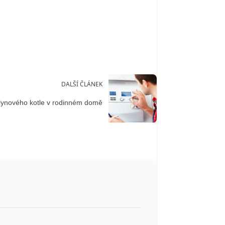
DALŠÍ ČLÁNEK
lynového kotle v rodinném domě