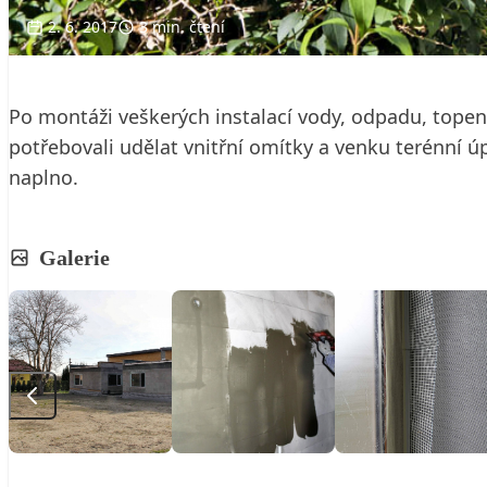
2. 6. 2017
3 min. čtení
Po montáži veškerých instalací vody, odpadu, topení
potřebovali udělat vnitřní omítky a venku terénní úp
naplno.
Galerie