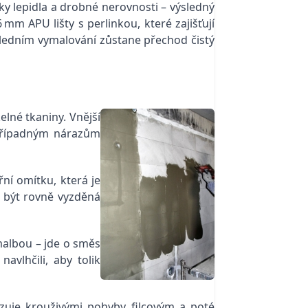
ky lepidla a drobné nerovnosti – výsledný
mm APU lišty s perlinkou, které zajišťují
sledním vymalování zůstane přechod čistý
elné tkaniny. Vnější
 případným nárazům
řní omítku, která je
í být rovně vyzděná
 malbou – jde o směs
vlhčili, aby tolik
azuje krouživými pohyby filcovým a poté