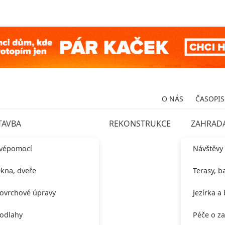
O NÁS
ČASOPIS
TAVBA
REKONSTRUKCE
ZAHRAD
vépomocí
Návštěvy
kna, dveře
Terasy, b
ovrchové úpravy
Jezírka a
odlahy
Péče o z