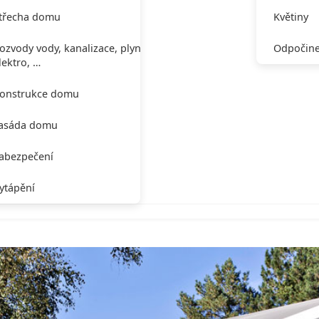
třecha domu
Květiny
ozvody vody, kanalizace, plynu,
Odpočine
lektro, …
onstrukce domu
asáda domu
abezpečení
ytápění