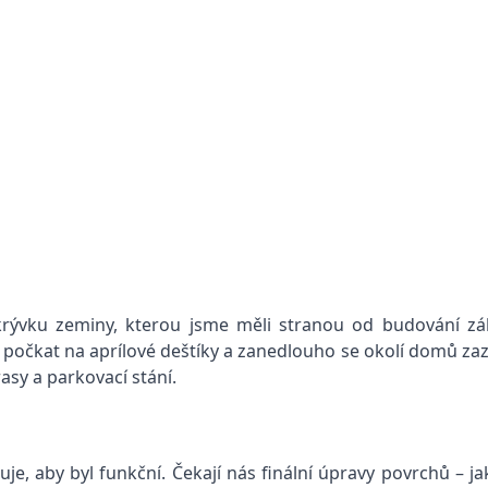
krývku zeminy, kterou jsme měli stranou od budování zá
 počkat na aprílové deštíky a zanedlouho se okolí domů za
asy a parkovací stání.
e, aby byl funkční. Čekají nás finální úpravy povrchů – jak