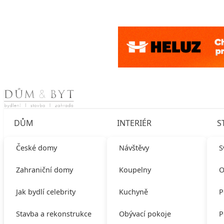
Skip to content
DŮM
INTERIÉR
S
České domy
Návštěvy
S
Zahraniční domy
Koupelny
O
Jak bydlí celebrity
Kuchyně
P
Stavba a rekonstrukce
Obývací pokoje
P