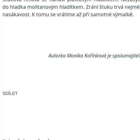
do hladka molitanovým hladítkem. Zrání štuku trvá nejméně
nasákavost. K tomu se vrátíme až při samotné výmalbě.
Autorka Monika Kořínková je spolumajitelk
SDÍLET
Facebook
X
LinkedIn
Email