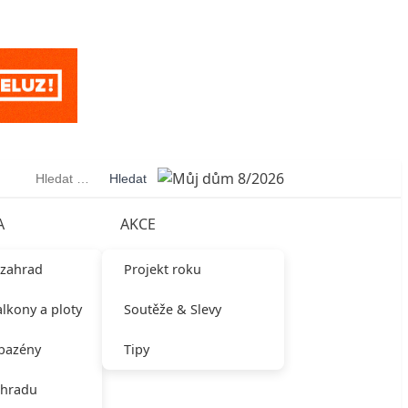
Vyhledávání
A
AKCE
 zahrad
Projekt roku
alkony a ploty
Soutěže & Slevy
 bazény
Tipy
ahradu