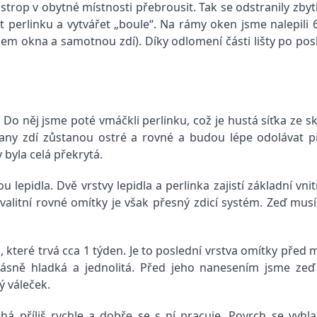
trop v obytné místnosti přebrousit. Tak se odstranily zbyt
erlinku a vytvářet „boule“. Na rámy oken jsme nalepili 6 
mem okna a samotnou zdí). Díky odlomení části lišty po po
 Do něj jsme poté vmáčkli perlinku, což je hustá síťka ze sk
 hrany zdí zůstanou ostré a rovné a budou lépe odolávat
 byla celá překrytá.
lepidla. Dvě vrstvy lepidla a perlinka zajistí základní vnit
alitní rovné omítky je však přesný zdicí systém. Zeď mus
a, které trvá cca 1 týden. Je to poslední vrstva omítky před
sně hladká a jednolitá. Před jeho nanesením jsme zeď na
ý váleček.
á příliš rychle a dobře se s ní pracuje. Povrch se vyhl