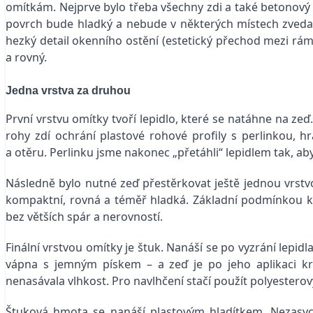
omítkám. Nejprve bylo třeba všechny zdi a také betonový s
povrch bude hladký a nebude v některých místech zvedat p
hezký detail okenního ostění (estetický přechod mezi rá
a rovný.
Jedna vrstva za druhou
První vrstvu omítky tvoří lepidlo, které se natáhne na zeď.
rohy zdí ochrání plastové rohové profily s perlinkou,
a otěru. Perlinku jsme nakonec „přetáhli“ lepidlem tak, aby
Následně bylo nutné zeď přestěrkovat ještě jednou vrstvou 
kompaktní, rovná a téměř hladká. Základní podmínkou kv
bez větších spár a nerovností.
Finální vrstvou omítky je štuk. Nanáší se po vyzrání lepidl
vápna s jemným pískem – a zeď je po jeho aplikaci krá
nenasávala vlhkost. Pro navlhčení stačí použít polyesterov
Štuková hmota se nanáší plastovým hladítkem. Nezasych