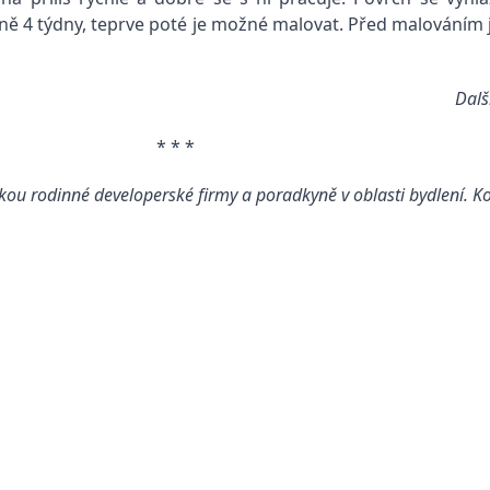
 4 týdny, teprve poté je možné malovat. Před malováním je 
Další
* * *
ou rodinné developerské firmy a poradkyně v oblasti bydlení. K