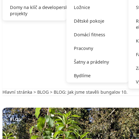
Domy na klíč a developerské
Ložnice
S
projekty
Dětské pokoje
R
e
Domácí fitness
K
Pracovny
F
Šatny a prádelny
Z
Bydlíme
V
Hlavní stránka
>
BLOG
> BLOG: Jak jsme stavěli bungalov 10.
Zpět na BLOG
BLOG