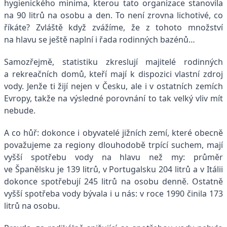
hygienického minima, kterou tato organizace stanovila
na 90 litrů na osobu a den. To není zrovna lichotivé, co
říkáte? Zvláště když zvážíme, že z tohoto množství
na hlavu se ještě naplní i řada rodinných bazénů…
Samozřejmě, statistiku zkreslují majitelé rodinných
a rekreačních domů, kteří mají k dispozici vlastní zdroj
vody. Jenže ti žijí nejen v Česku, ale i v ostatních zemích
Evropy, takže na výsledné porovnání to tak velký vliv mít
nebude.
A co hůř: dokonce i obyvatelé jižních zemí, které obecně
považujeme za regiony dlouhodobě trpící suchem, mají
vyšší spotřebu vody na hlavu než my: průměr
ve Španělsku je 139 litrů, v Portugalsku 204 litrů a v Itálii
dokonce spotřebují 245 litrů na osobu denně. Ostatně
vyšší spotřeba vody bývala i u nás: v roce 1990 činila 173
litrů na osobu.