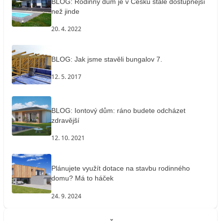
BLOG: Rodinný dům je v Česku stále dostupnější
než jinde
20. 4. 2022
BLOG: Jak jsme stavěli bungalov 7.
12. 5. 2017
BLOG: Iontový dům: ráno budete odcházet
zdravější
12. 10. 2021
Plánujete využít dotace na stavbu rodinného
domu? Má to háček
24. 9. 2024