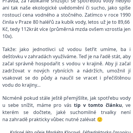
Pravda, za radikálně snižující se spotřebou vody nebylo
ani tak naše ekologické uvědomění či sucho, jako spíše
rostoucí cena vodného a stočného. Zatímco v roce 1990
činila v Praze 80 haléřů za kubík vody, letos už je to 89,66
Kč, tedy 112krát více (průměrná mzda ovšem vzrostla jen
10x).
Takže: jako jednotlivci už vodou šetřit umíme, ba i
dešťovku v zahradách využíváme. Teď je na řadě stát, aby
začal správně hospodařit s vodou v krajině. Aby ji začal
zadržovat v nových rybnících a nádržích, umožnil jí
vsakovat se do půdy a naučil se vracet i přečištěnou
vodu do krajiny…
Nicméně pokud stále ještě přemýšlíte, jak spotřebu vody
u sebe snížit, máme pro vás
tip v tomto článku
, ve
kterém se dočtete, jaké suchomilné trvalky není
na zahradě prakticky vůbec nutné zalévat 🙂
Krásné léto přeje Markéta Klocová, šéfredaktorka časopisu