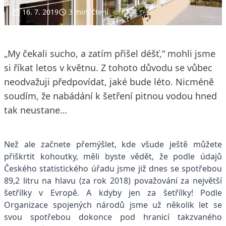
16. 7. 2019
3 min. čtení
„My čekali sucho, a zatím přišel déšť,“ mohli jsme
si říkat letos v květnu. Z tohoto důvodu se vůbec
neodvažuji předpovídat, jaké bude léto. Nicméně
soudím, že nabádání k šetření pitnou vodou hned
tak neustane…
Než ale začnete přemýšlet, kde všude ještě můžete
přiškrtit kohoutky, měli byste vědět, že podle údajů
Českého statistického úřadu jsme již dnes se spotřebou
89,2 litru na hlavu (za rok 2018) považování za největší
šetřílky v Evropě. A kdyby jen za šetřílky! Podle
Organizace spojených národů jsme už několik let se
svou spotřebou dokonce pod hranicí takzvaného