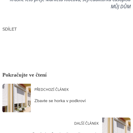
MŮJ DŮM
SDÍLET
Facebook
X
LinkedIn
Email
Pokračujte ve čtení
PŘEDCHOZÍ ČLÁNEK
Zbavte se horka v podkroví
DALŠÍ ČLÁNEK