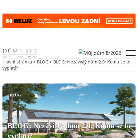
Skip to content
Men
Hlavní stránka
>
BLOG
> BLOG: Nezávislý dům 2.0: Komu se to
vyplatí?
Zpět na BLOG
BLOG
BLOG: Nezávislý dům 2.0: Komu se to
vyplatí?