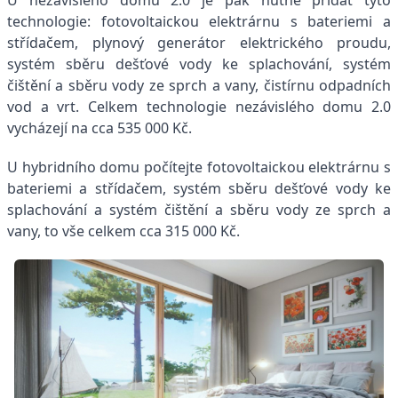
U nezávislého domu 2.0 je pak nutné přidat tyto
technologie: fotovoltaickou elektrárnu s bateriemi a
střídačem, plynový generátor elektrického proudu,
systém sběru dešťové vody ke splachování, systém
čištění a sběru vody ze sprch a vany, čistírnu odpadních
vod a vrt. Celkem technologie nezávislého domu 2.0
vycházejí na cca 535 000 Kč.
U hybridního domu počítejte fotovoltaickou elektrárnu s
bateriemi a střídačem, systém sběru dešťové vody ke
splachování a systém čištění a sběru vody ze sprch a
vany, to vše celkem cca 315 000 Kč.