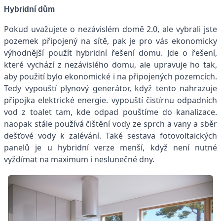
Hybridní dům
Pokud uvažujete o nezávislém domě 2.0, ale vybrali jste
pozemek připojený na sítě, pak je pro vás ekonomicky
výhodnější použít hybridní řešení domu. Jde o řešení,
které vychází z nezávislého domu, ale upravuje ho tak,
aby použití bylo ekonomické i na připojených pozemcích.
Tedy vypouští plynový generátor, když tento nahrazuje
přípojka elektrické energie. vypouští čistírnu odpadních
vod z toalet tam, kde odpad pouštíme do kanalizace.
naopak stále používá čištění vody ze sprch a vany a sběr
dešťové vody k zalévání. Také sestava fotovoltaických
panelů je u hybridní verze menší, když není nutné
vyždímat na maximum i neslunečné dny.