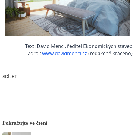
Text: David Mencl, ředitel Ekonomických staveb
Zdroj:
www.davidmencl.cz
(redakčně kráceno)
SDÍLET
Facebook
X
LinkedIn
Email
Pokračujte ve čtení