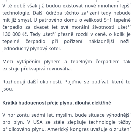
V té době však již budou existovat nové mnohem lepší
technologie. Další údržba těchto zařízení tedy nebude
mít již smysl. U patrového domu o velikosti 5+1 tepelné
čerpadlo za dvacet let své morální životnosti ušetří
130 000 Kč. Tedy ušetří přesně rozdíl v ceně, o kolik je
tepelné čerpadlo při pořízení nákladnější nežli
jednoduchý plynový kotel.
Mezi vytápěním plynem a tepelným čerpadlem tak
existuje překvapivá rovnováha.
Rozhodují další okolnosti. Pojďme se podívat, které to
jsou.
Krátká budoucnost přeje plynu, dlouhá elektřině
V horizontu sedmi let, myslím, bude situace výhodnější
pro plyn. V USA se stále zlepšuje technologie těžby
břidlicového plynu. Americký kongres uvažuje o zrušení