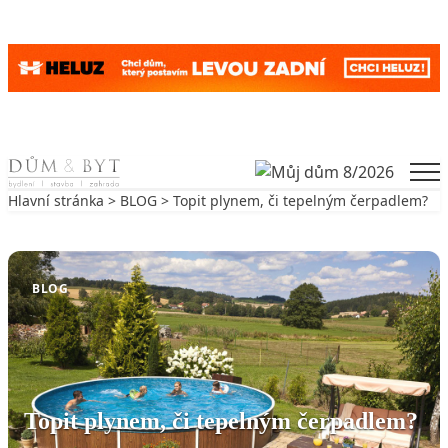
Skip to content
Men
Hlavní stránka
>
BLOG
> Topit plynem, či tepelným čerpadlem?
Zpět na BLOG
BLOG
Topit plynem, či tepelným čerpadlem?