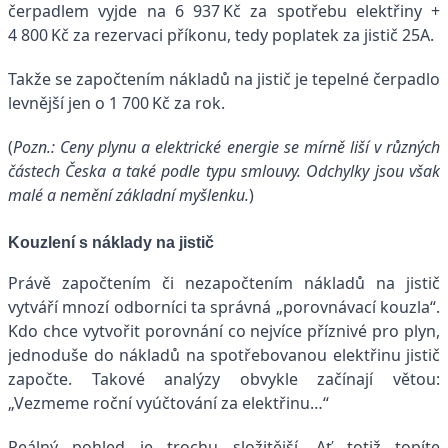
čerpadlem vyjde na 6 937 Kč za spotřebu elektřiny +
4 800 Kč za rezervaci příkonu, tedy poplatek za jistič 25A.
Takže se započtením nákladů na jistič je tepelné čerpadlo
levnější jen o 1 700 Kč za rok.
(
Pozn.: Ceny plynu a elektrické energie se mírně liší v různých
částech Česka a také podle typu smlouvy. Odchylky jsou však
malé a nemění základní myšlenku.
)
Kouzlení s náklady na jistič
Právě započtením či nezapočtením nákladů na jistič
vytváří mnozí odborníci ta správná „porovnávací kouzla“.
Kdo chce vytvořit porovnání co nejvíce příznivé pro plyn,
jednoduše do nákladů na spotřebovanou elektřinu jistič
započte. Takové analýzy obvykle začínají větou:
„Vezmeme roční vyúčtování za elektřinu…“
Reálný pohled je trochu složitější. Ať totiž topíte