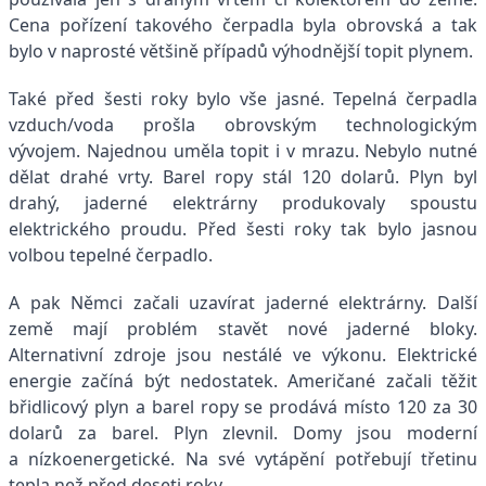
Cena pořízení takového čerpadla byla obrovská a tak
bylo v naprosté většině případů výhodnější topit plynem.
Také před šesti roky bylo vše jasné. Tepelná čerpadla
vzduch/voda prošla obrovským technologickým
vývojem. Najednou uměla topit i v mrazu. Nebylo nutné
dělat drahé vrty. Barel ropy stál 120 dolarů. Plyn byl
drahý, jaderné elektrárny produkovaly spoustu
elektrického proudu. Před šesti roky tak bylo jasnou
volbou tepelné čerpadlo.
A pak Němci začali uzavírat jaderné elektrárny. Další
země mají problém stavět nové jaderné bloky.
Alternativní zdroje jsou nestálé ve výkonu. Elektrické
energie začíná být nedostatek. Američané začali těžit
břidlicový plyn a barel ropy se prodává místo 120 za 30
dolarů za barel. Plyn zlevnil. Domy jsou moderní
a nízkoenergetické. Na své vytápění potřebují třetinu
tepla než před deseti roky.