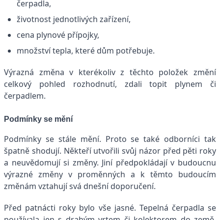
čerpadla,
životnost jednotlivých zařízení,
cena plynové přípojky,
množství tepla, které dům potřebuje.
Výrazná změna v kterékoliv z těchto položek změní
celkový pohled rozhodnutí, zdali topit plynem či
čerpadlem.
Podmínky se mění
Podmínky se stále mění. Proto se také odborníci tak
špatně shodují. Někteří utvořili svůj názor před pěti roky
a neuvědomují si změny. Jiní předpokládají v budoucnu
výrazné změny v proměnných a k těmto budoucím
změnám vztahují svá dnešní doporučení.
Před patnácti roky bylo vše jasné. Tepelná čerpadla se
používala jen s drahým vrtem či kolektorem do země.