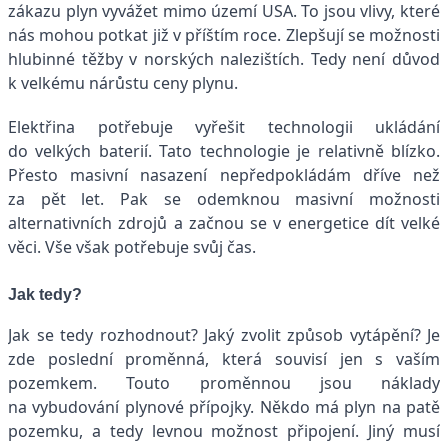
zákazu plyn vyvážet mimo území USA. To jsou vlivy, které
nás mohou potkat již v příštím roce. Zlepšují se možnosti
hlubinné těžby v norských nalezištích. Tedy není důvod
k velkému nárůstu ceny plynu.
Elektřina potřebuje vyřešit technologii ukládání
do velkých baterií. Tato technologie je relativně blízko.
Přesto masivní nasazení nepředpokládám dříve než
za pět let. Pak se odemknou masivní možnosti
alternativních zdrojů a začnou se v energetice dít velké
věci. Vše však potřebuje svůj čas.
Jak tedy?
Jak se tedy rozhodnout? Jaký zvolit způsob vytápění? Je
zde poslední proměnná, která souvisí jen s vaším
pozemkem. Touto proměnnou jsou náklady
na vybudování plynové přípojky. Někdo má plyn na patě
pozemku, a tedy levnou možnost připojení. Jiný musí