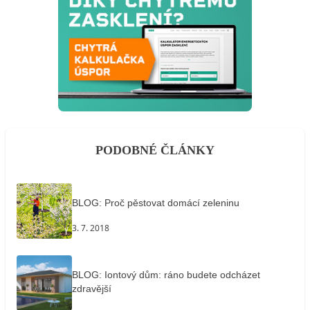
PODOBNÉ ČLÁNKY
BLOG: Proč pěstovat domácí zeleninu
3. 7. 2018
BLOG: Iontový dům: ráno budete odcházet
zdravější