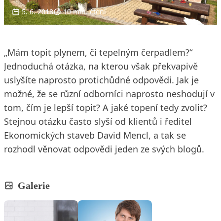
5. 6. 2018
10 min. čtení
„Mám topit plynem, či tepelným čerpadlem?“
Jednoduchá otázka, na kterou však překvapivě
uslyšíte naprosto protichůdné odpovědi. Jak je
možné, že se různí odborníci naprosto neshodují v
tom, čím je lepší topit? A jaké topení tedy zvolit?
Stejnou otázku často slyší od klientů i ředitel
Ekonomických staveb David Mencl, a tak se
rozhodl věnovat odpovědi jeden ze svých blogů.
Galerie