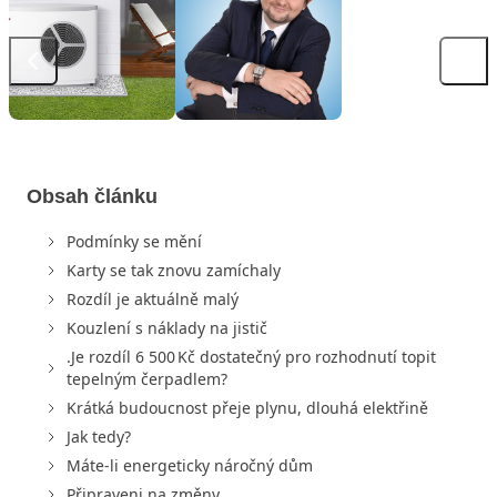
Obsah článku
Podmínky se mění
Karty se tak znovu zamíchaly
Rozdíl je aktuálně malý
Kouzlení s náklady na jistič
.Je rozdíl 6 500 Kč dostatečný pro rozhodnutí topit
tepelným čerpadlem?
Krátká budoucnost přeje plynu, dlouhá elektřině
Jak tedy?
Máte-li energeticky náročný dům
Připraveni na změny