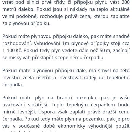
vrtat pod silnicí prvé třídy, či přípojku plynu vést 200
metrů daleko. Pokud jsou si náklady na teplo aktuálně
velmi podobné, rozhoduje právě cena, kterou zaplatíte
za plynovou přípojku.
Pokud máte plynovou přípojku daleko, pak máte snadné
rozhodování. Vybudování 1m plynové přípojky stojí cca
1 100 Kč. Pokud tedy plyn vedete dále než 50 m, začínají
se misky vah překlápět k tepelnému čerpadlu.
Pokud máte plynovou přípojku dále, má smysl na této
investici zcela ušetřit a investovat raději do tepelného
čerpadla.
Pokud máte plyn na hranici pozemku, pak je vaše
uvažování složitější. Teplo tepelným čerpadlem bude
mírně levnější. Úspora však zaplatí právě dražší cenu
čerpadla. Pokud tedy máte plyn na pozemku, pak je pro
vás v současné době ekonomicky výhodnější použít