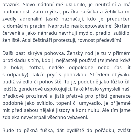
otazník. Slovo nádobí mě uklidnilo, je neutrální a má
budoucnost. Zato myčka, pračka, sušička a žehlička mi
zvedly adrenalin! Jasně naznačují, kdo je předurčen
k domácím pracím. Naprosto neakceptovatelné! Škrtám
červeně a jako náhradu navrhuji mydlo, pradlo, sušidlo,
žehliště. Ať si češtináři protestují, rovnost především!
Další past skrývá pohovka. Ženský rod je tu v přímém
protikladu s tím, kdo ji nejčastěji používá (zejména když
je hokej, fotbal, neděle odpoledne nebo čas jít
s odpadky). Takže pryč s pohovkou! Středem obýváku
budiž váledlo či pohoviště. To je, podobně jako lůžko čili
letiště, genderově uspokojující. Také křeslo vymysleli naši
předkové prozíravě a jistě přetrvá pro příští generace
podobně jako svítidlo, topení či umyvadlo. Je příjemné
mít před sebou nějaké jistoty a kontinuitu. Ale tím jsme
zdaleka nevyčerpali všechno vybavení.
Bude to pěkná fuška, dát bydliště do pořádku, zvlášť