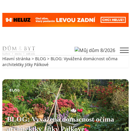
Skip to content
Men
Hlavní stránka
>
BLOG
> BLOG: Vyvážená domácnost očima
architektky Jitky Pálkové
Zpět na BLOG
BLOG
BLOG: Vyvážená domácnost očima
architektky Jitky Pálkové