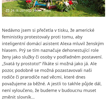
24. 9. 2019
3 min. čtení
Nedávno jsem si přečetla v tisku, že americké
feministky protestovaly proti tomu, aby
inteligentní domácí asistent Alexa mluvil ženským
hlasem. Prý se tím naznačuje dehonestující role
ženy jako služky či osoby v podřadném postavení.
„Svatá ty prostoto!“ říkáte si možná jako já. Ale
pozor, podobně se možná pozastavovali naši
rodiče či prarodiče nad věcmi, které dnes
považujeme za běžné. A jestli to takhle půjde dál,
není vyloučeno, že budeme v budoucnu muset
změnit slovník…