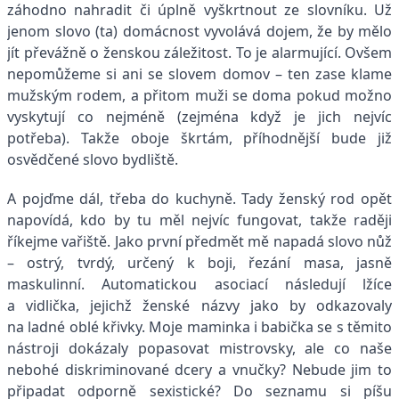
záhodno nahradit či úplně vyškrtnout ze slovníku. Už
jenom slovo (ta) domácnost vyvolává dojem, že by mělo
jít převážně o ženskou záležitost. To je alarmující. Ovšem
nepomůžeme si ani se slovem domov – ten zase klame
mužským rodem, a přitom muži se doma pokud možno
vyskytují co nejméně (zejména když je jich nejvíc
potřeba). Takže oboje škrtám, příhodnější bude již
osvědčené slovo bydliště.
A pojďme dál, třeba do kuchyně. Tady ženský rod opět
napovídá, kdo by tu měl nejvíc fungovat, takže raději
říkejme vařiště. Jako první předmět mě napadá slovo nůž
– ostrý, tvrdý, určený k boji, řezání masa, jasně
maskulinní. Automatickou asociací následují lžíce
a vidlička, jejichž ženské názvy jako by odkazovaly
na ladné oblé křivky. Moje maminka i babička se s těmito
nástroji dokázaly popasovat mistrovsky, ale co naše
nebohé diskriminované dcery a vnučky? Nebude jim to
připadat odporně sexistické? Do seznamu si píšu