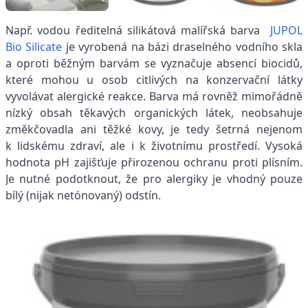
Např. vodou ředitelná silikátová malířská barva
JUPOL
Bio Silicate
je vyrobená na bázi draselného vodního skla
a oproti běžným barvám se vyznačuje absencí biocidů,
které mohou u osob citlivých na konzervační látky
vyvolávat alergické reakce. Barva má rovněž mimořádně
nízký obsah těkavých organických látek, neobsahuje
změkčovadla ani těžké kovy, je tedy šetrná nejenom
k lidskému zdraví, ale i k životnímu prostředí. Vysoká
hodnota pH zajišťuje přirozenou ochranu proti plísním.
Je nutné podotknout, že pro alergiky je vhodný pouze
bílý (nijak netónovaný) odstín.