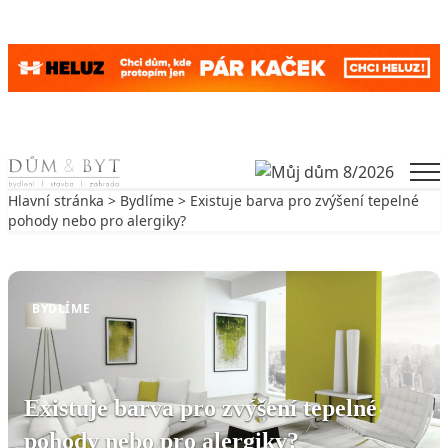
Skip to content
Men
Hlavní stránka
>
Bydlíme
> Existuje barva pro zvýšení tepelné
pohody nebo pro alergiky?
Zpět na Bydlíme
BYDLÍME
Existuje barva pro zvýšení tepelné
pohody nebo pro alergiky?