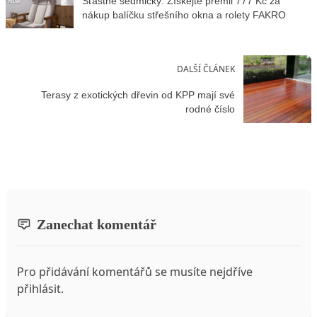
Šťastné sedmičky: Získejte prémii 777 Kč za
nákup balíčku střešního okna a rolety FAKRO
DALŠÍ ČLÁNEK
Terasy z exotických dřevin od KPP mají své
rodné číslo
Zanechat komentář
Pro přidávání komentářů se musíte nejdříve
přihlásit
.