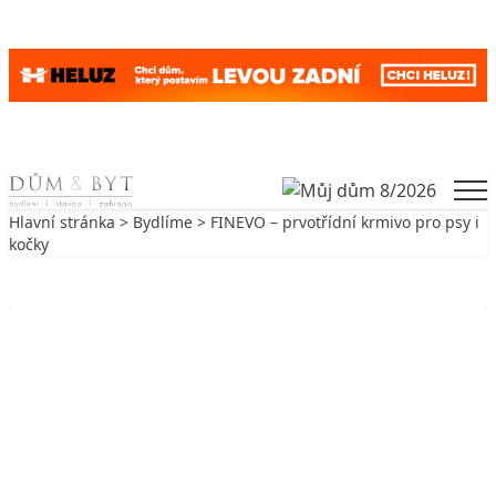
Skip to content
Men
Hlavní stránka
>
Bydlíme
> FINEVO – prvotřídní krmivo pro psy i
kočky
Zpět na Bydlíme
BYDLÍME
FINEVO – prvotřídní krmivo pro
psy i kočky
6. 5. 2020
3 min. čtení