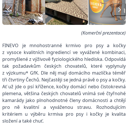
(Komerční prezentace)
FINEVO je mnohostranné krmivo pro psy a kočky
z vysoce kvalitních ingrediencí ve vyvážené kombinaci,
promyšlené z výživově fyziologického hlediska. Odpovídá
tak požadavkům českých chovatelů, které vyplynuly
z výzkumu* GfK. Dle něj mají domácího mazlíčka téměř
tři čtvrtiny Čechů. Nejčastěji se jedná právě o psy a kočky.
Ať už jde o psí křížence, kočky domácí nebo čistokrevná
plemena, většina českých chovatelů vnímá své čtyřnohé
kamarády jako plnohodnotné členy domácnosti a chtějí
pro ně kvalitní a vyváženou stravu. Rozhodujícím
kritériem u výběru krmiva pro psy i kočky je kvalita
složení a také chuť.