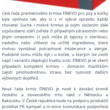
Celá řada premiérového krmiva FINEVO pro psy a kočky
byla vyvinuta tak, aby si z ní vybral opravdu každý
chovatel. Suché i mokré krmivo je svým složením dále
uzpůsobeno stáří zvířete či případným zdravotním nebo
jiným omezením. U psů může jít typicky o sterilizaci,
nadváhu nebo citlivost na určité ingredience, které
mohou vyvolávat potravinové intolerance a alergie.
Podobně tomu může být i u koček, u kterých lze zvolit
např. i variantu zlepšující kvalitu srsti. FINEVO je ve všech
případech kompletní krmivo – domácím mazlíčkům
zajistí plnohodnotnou stravu bez nutnosti dalších
výživových doplňků.
Nová řada krmiv FINEVO je nově k dostání kromě
českého a slovenského trhu také v Německu a
Rakousku. V České republice bude na podporu produktů
probíhat PR kampaň a in-store komunikace podpořená