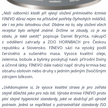
„Naši odborníci kladli při vývoji složení prémiového krmiva
FINEVO důraz nejen na příslušné potřeby čtyřnohých miláčků,
ale i na jeho lahodnou chuť. Dbáme na to, aby složení všech
receptur bylo veřejně známé. Držíme se zásady, co je na
obalu, je také uvnitř,“
popisuje Daniel Brychta, nákupčí
z oddělení zahrady a ZOO HORNBACH pro Českou
republiku a Slovensko. FINEVO sází na vysoký podíl
čerstvého a sušeného masa. Vysoce kvalitní oleje,
zelenina, bobule a bylinky poskytují navíc přírodní živiny
a účinné látky. FINEVO dále nabízí např. druhy krmiva bez
obsahu obilovin nebo druhy s jedním jediným živočišným
zdrojem bílkovin.
„Uvědomujeme si, že vysoce kvalitní strava je pro zvířata
stejně důležitá jako pro nás lidi. Výroba krmiva FINEVO proto
plní stejné hygienické standardy, jaké se dodržují při výrobě
potravin. Jedná se například o potravinářské standardy ISO