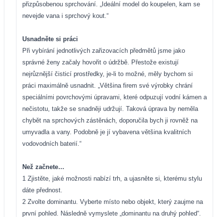
přizpůsobenou sprchování. „Ideální model do koupelen, kam se
nevejde vana i sprchový kout.“
Usnadněte si práci
Při vybírání jednotlivých zařizovacích předmětů jsme jako
správné ženy začaly hovořit o údržbě. Přestože existují
nejrůznější čisticí prostředky, je-li to možné, měly bychom si
práci maximálně usnadnit. „Většina firem své výrobky chrání
speciálními povrchovými úpravami, které odpuzují vodní kámen a
nečistotu, takže se snadněji udržují. Taková úprava by neměla
chybět na sprchových zástěnách, doporučila bych ji rovněž na
umyvadla a vany. Podobně je jí vybavena většina kvalitních
vodovodních baterií.“
Než začnete…
1 Zjistěte, jaké možnosti nabízí trh, a ujasněte si, kterému stylu
dáte přednost.
2 Zvolte dominantu. Vyberte místo nebo objekt, který zaujme na
první pohled. Následně vymyslete „dominantu na druhý pohled“.