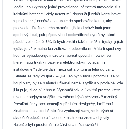
výběru umyvadla je nutné zároveň myslet na kompatibilní baterii.
Ideální jsou výrobky jedné provenience, německá umyvadla si s
italskými bateriemi vždy nerozumí, doporučuji výběr konzultovat
s prodejcem,“ dodává a vstupuje do sprchového koutu, aby
předvedla důležitost jeho rozměru. „Pokud právě budujeme
sprchový kout, pak přijdou vhod podomítkové systémy, které
působí velmi čistě. Určitě bych zvolila také masážní trysky, jejich
výšku je však nutné konzultovat s odborníkem. Máte-li sprchový
kout už vybudovaný, můžete si pořídit speciál-ní panel, ve
kterém jsou trysky i baterie s elektronickým ovládáním
instalované,“ sděluje další možnost a přitom si lehá do vany.
„Budete se tady koupat?“ – „Ne, jen bych ráda upozornila, že při
koupi vany by se budoucí uživatel neměl stydět a v prodejně, kde
ji kupuje, si do ní lehnout. Vyzkouší tak její vnitřní prostor, který
u van se stejným vnějším rozměrem bývá překvapivě rozdílný.
Prestižní firmy spolupracují s předními designéry, kteří mají
zkušenosti a z jejichž ateliéru vycházejí vany, ve kterých si
skutečně odpočinete.“
Jednu z nich jsme zrovna objevily.
Nejenže byla prostorná, ale část dna měla rovnější,