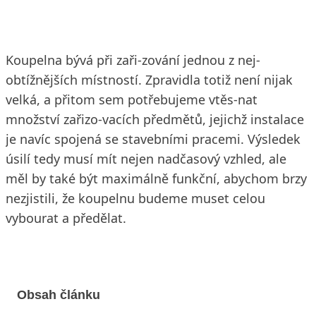
Koupelna bývá při zaři-zování jednou z nej-
obtížnějších místností. Zpravidla totiž není nijak
velká, a přitom sem potřebujeme vtěs-nat
množství zařizo-vacích předmětů, jejichž instalace
je navíc spojená se stavebními pracemi. Výsledek
úsilí tedy musí mít nejen nadčasový vzhled, ale
měl by také být maximálně funkční, abychom brzy
nezjistili, že koupelnu budeme muset celou
vybourat a předělat.
Obsah článku