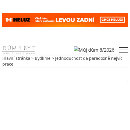
Skip to content
Men
Hlavní stránka
>
Bydlíme
> Jednoduchost dá paradoxně nejvíc
práce
Zpět na Bydlíme
BYDLÍME
Jednoduchost dá paradoxně nejvíc
práce
16. 7. 2005
8 min. čtení