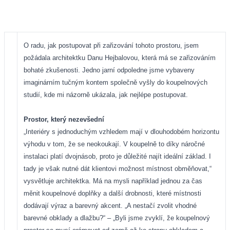
O radu, jak postupovat při zařizování tohoto prostoru, jsem
požádala architektku Danu Hejbalovou, která má se zařizováním
bohaté zkušenosti. Jedno jarní odpoledne jsme vybaveny
imaginárním tučným kontem společně vyšly do koupelnových
studií, kde mi názorně ukázala, jak nejlépe postupovat.
Prostor, který nezevšední
„Interiéry s jednoduchým vzhledem mají v dlouhodobém horizontu
výhodu v tom, že se neokoukají. V koupelně to díky náročné
instalaci platí dvojnásob, proto je důležité najít ideální základ. I
tady je však nutné dát klientovi možnost místnost obměňovat,“
vysvětluje architektka. Má na mysli například jednou za čas
měnit koupelnové doplňky a další drobnosti, které místnosti
dodávají výraz a barevný akcent. „A nestačí zvolit vhodné
barevné obklady a dlažbu?“ – „Byli jsme zvyklí, že koupelnový