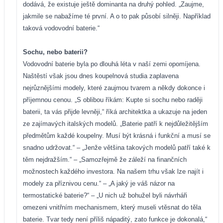
dodává, že existuje ještě dominanta na druhý pohled. „Zaujme,
jakmile se nabažíme té první. A o to pak působí silněji. Například
taková vodovodní baterie.“
Sochu, nebo baterii?
Vodovodní baterie byla po dlouhá léta v naší zemi opomíjena.
Naštěstí však jsou dnes koupelnová studia zaplavena
nejrůznějšími modely, které zaujmou tvarem a někdy dokonce i
příjemnou cenou. „S oblibou říkám: Kupte si sochu nebo raději
baterii, ta vás přijde levněji,“ říká architektka a ukazuje na jeden
ze zajímavých italských modelů. „Baterie patří k nejdůležitějším
předmětům každé koupelny. Musí být krásná i funkční a musí se
snadno udržovat.“ – „Jenže většina takových modelů patří také k
těm nejdražším.“ – „Samozřejmě že záleží na finančních
možnostech každého investora. Na našem trhu však lze najít i
modely za příznivou cenu.“ – „A jaký je váš názor na
termostatické baterie?“ – „U nich už bohužel byli návrháři
omezeni vnitřním mechanismem, který museli vtěsnat do těla
baterie. Tvar tedy není příliš nápaditý, zato funkce je dokonalá,“