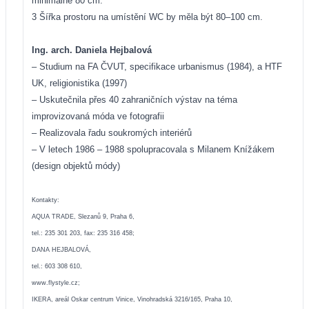
minimálně 80 cm.
3 Šířka prostoru na umístění WC by měla být 80–100 cm.
Ing. arch. Daniela Hejbalová
– Studium na FA ČVUT, specifikace urbanismus (1984), a HTF
UK, religionistika (1997)
– Uskutečnila přes 40 zahraničních výstav na téma
improvizovaná móda ve fotografii
– Realizovala řadu soukromých interiérů
– V letech 1986 – 1988 spolupracovala s Milanem Knížákem
(design objektů módy)
Kontakty:
AQUA TRADE, Slezanů 9, Praha 6,
tel.: 235 301 203, fax: 235 316 458;
DANA HEJBALOVÁ,
tel.: 603 308 610,
www.flystyle.cz
;
IKERA, areál Oskar centrum Vinice, Vinohradská 3216/165, Praha 10,