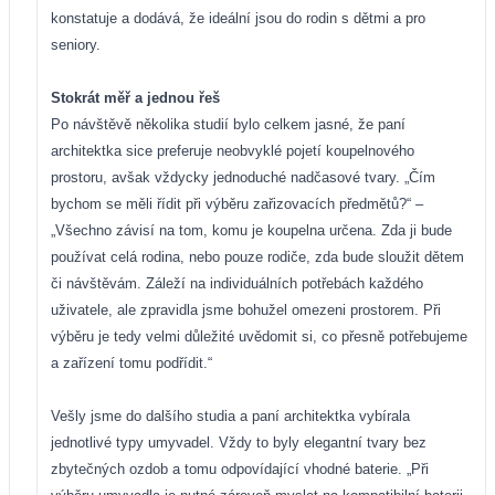
konstatuje a dodává, že ideální jsou do rodin s dětmi a pro
seniory.
Stokrát měř a jednou řeš
Po návštěvě několika studií bylo celkem jasné, že paní
architektka sice preferuje neobvyklé pojetí koupelnového
prostoru, avšak vždycky jednoduché nadčasové tvary. „Čím
bychom se měli řídit při výběru zařizovacích předmětů?“ –
„Všechno závisí na tom, komu je koupelna určena. Zda ji bude
používat celá rodina, nebo pouze rodiče, zda bude sloužit dětem
či návštěvám. Záleží na individuálních potřebách každého
uživatele, ale zpravidla jsme bohužel omezeni prostorem. Při
výběru je tedy velmi důležité uvědomit si, co přesně potřebujeme
a zařízení tomu podřídit.“
Vešly jsme do dalšího studia a paní architektka vybírala
jednotlivé typy umyvadel. Vždy to byly elegantní tvary bez
zbytečných ozdob a tomu odpovídající vhodné baterie. „Při