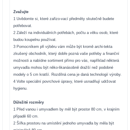
Zvažujte
1 Uvědomte si, které zařizo-vací předměty skutečně budete
potřebovat.
2 Záleží na individuálních potřebách, počtu a věku osob, které
budou koupelnu používat.
3 Pomocníkem při výběru vám může být kromě archi-tekta
zkušený obchodník, který dobře pozná vaše potřeby a finanční
možnosti a nabídne sortiment přímo pro vás, například některá
umyvadla mohou být něko-likanásobně dražší než podobné
modely o 5 cm kratší. Rozdílná cena je daná technologií výroby.
4 Volte speciální povrchové úpravy, které usnadňují udržovat
hygienu.
Důležité rozměry
1 Před vanou i umyvadlem by měl být prostor 80 cm, v krajním
případě 60 cm.
2 Šířka prostoru na umístění jednoho umyvadla by měla být