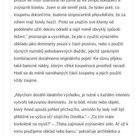
prostor se musí orámovat od země až ke stropu obkladem a
zvýraznit listelou. Jsem si ale téměř jistá, že týden poté, co
koupelnu dokončíme, budeme stoprocentně přesvědčeni, že za
rohem mají listely hezčí. Proto se snažím své klienty od
podobného užití dekoru odradit a najít méně obvyklý způsob
řešení,“ prozrazuje a vysvětluje, že jde o využití výrazného
obkladu jako dominanty pouze v části prostoru, nebo o použití
různých rozměrů jednobarevných dlaždic, jejichž správnými
kombinacemi dosáhneme originálního pojetí. Ke slovu přijdou
také barevné nátěry, kterým vlhké koupelnové prostředí nevadí.
Hodí se do méně namáhaných částí koupelny a jejich použití
vždy zaujme.
„Abychom dosáhli ideálního výsledku, je nutné v každém interiéru
vytvořit takzvanou dominantu. Je to bod, místo nebo objekt,
který ihned upoutá pohled příchozího, umístěn by tedy měl být
přibližně ve výšce očí stojícího člověka.“ – „Co tím máte
konkrétně na mysli?“ – „Třeba zajímavé zvýraznění stěn. Ať už k
tomu použijeme obklad nebo barvu,“ pokračuje architektka a