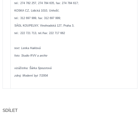
tel.: 274 782 257, 274 784 635, fax: 274 784 617;
KOSKA CZ, Lidická 1010, Unhošť,
tel.: 312 697 999, fax: 312 697 999;
SÁGL KOUPELNY, Vinohradská 127, Praha 3,
tel.: 222 721 713, tel./fax: 222 717 662
text: Lenka Haklová
foto: Studio RVV a archiv
vizážistka: Šárka Spoustová
zdroj: Moderní byt 7/2004
SDÍLET
Facebook
X
LinkedIn
Email