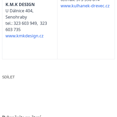
K.M.K DESIGN
www.kulhanek-drevec.cz
U Dálnice 404,
Senohraby
tel.: 323 603 949, 323
603 735
www.kmkdesign.cz
SDÍLET
Facebook
X
LinkedIn
Email