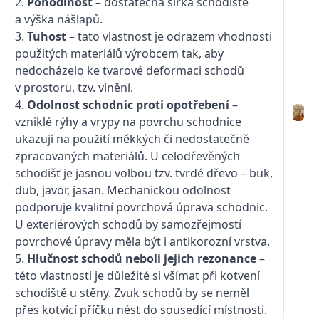
2.
Pohodlnost
– dostatečná šířka schodiště
a výška nášlapů.
3.
Tuhost
– tato vlastnost je odrazem vhodnosti
použitých materiálů výrobcem tak, aby
nedocházelo ke tvarové deformaci schodů
v prostoru, tzv. vlnění.
4.
Odolnost schodnic proti opotřebení
–
vzniklé rýhy a vrypy na povrchu schodnice
ukazují na použití měkkých či nedostatečně
zpracovaných materiálů. U celodřevěných
schodišť je jasnou volbou tzv. tvrdé dřevo – buk,
dub, javor, jasan. Mechanickou odolnost
podporuje kvalitní povrchová úprava schodnic.
U exteriérových schodů by samozřejmostí
povrchové úpravy měla být i antikorozní vrstva.
5.
Hlučnost schodů neboli jejich
rezonance
–
této vlastnosti je důležité si všímat při kotvení
schodiště u stěny. Zvuk schodů by se neměl
přes kotvící příčku nést do sousedící místnosti.