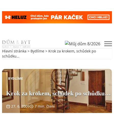
Skip to content
Men
Hlavní stránka
>
Bydlíme
> Krok za krokem, schůdek po
schůdku…
Zpět na Bydlíme
BYDLÍME
Krok za krokem, schůdek po schůdku…
27. 6. 2009
7 min. čtení