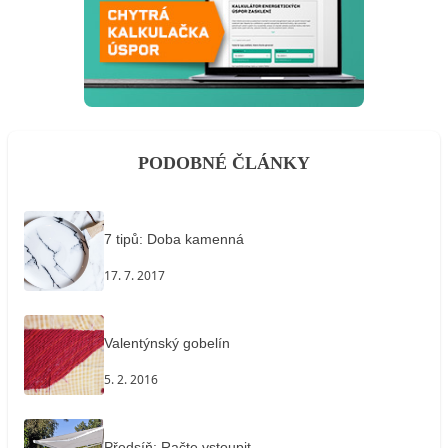
PODOBNÉ ČLÁNKY
7 tipů: Doba kamenná
17. 7. 2017
Valentýnský gobelín
5. 2. 2016
Předsíň: Račte vstoupit…