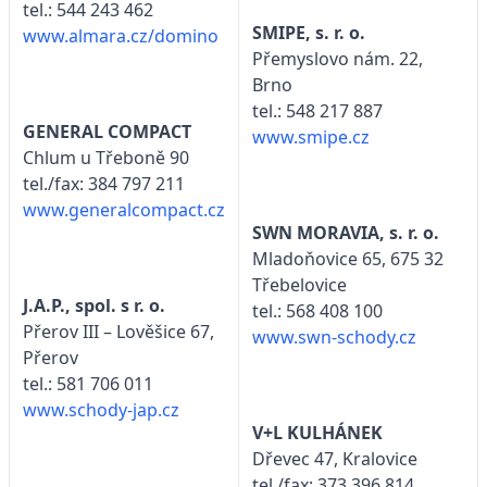
tel.: 544 243 462
SMIPE, s. r. o.
www.almara.cz/domino
Přemyslovo nám. 22,
Brno
tel.: 548 217 887
GENERAL COMPACT
www.smipe.cz
Chlum u Třeboně 90
tel./fax: 384 797 211
www.generalcompact.cz
SWN MORAVIA, s. r. o.
Mladoňovice 65, 675 32
Třebelovice
J.A.P., spol. s r. o.
tel.: 568 408 100
Přerov III – Lověšice 67,
www.swn-schody.cz
Přerov
tel.: 581 706 011
www.schody-jap.cz
V+L KULHÁNEK
Dřevec 47, Kralovice
tel./fax: 373 396 814