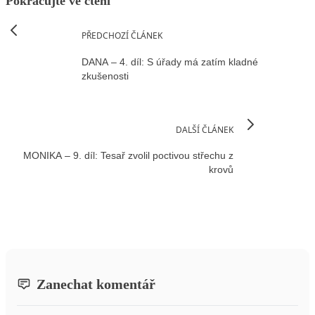
Pokračujte ve čtení
PŘEDCHOZÍ ČLÁNEK
DANA – 4. díl: S úřady má zatím kladné
zkušenosti
DALŠÍ ČLÁNEK
MONIKA – 9. díl: Tesař zvolil poctivou střechu z
krovů
Zanechat komentář