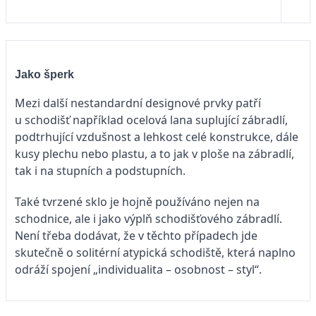
Jako šperk
Mezi další nestandardní designové prvky patří
u schodišť například ocelová lana suplující zábradlí,
podtrhující vzdušnost a lehkost celé konstrukce, dále
kusy plechu nebo plastu, a to jak v ploše na zábradlí,
tak i na stupních a podstupních.
Také tvrzené sklo je hojně používáno nejen na
schodnice, ale i jako výplň schodišťového zábradlí.
Není třeba dodávat, že v těchto případech jde
skutečně o solitérní atypická schodiště, která naplno
odráží spojení „individualita – osobnost – styl“.