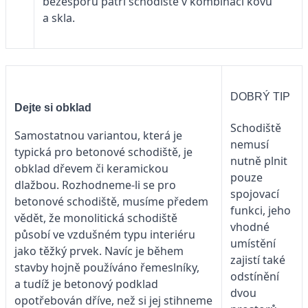
bezesporu patří schodiště v kombinaci kovu
a skla.
DOBRÝ TIP
Dejte si obklad
Schodiště
Samostatnou variantou, která je
nemusí
typická pro betonové schodiště, je
nutně plnit
obklad dřevem či keramickou
pouze
dlažbou. Rozhodneme-li se pro
spojovací
betonové schodiště, musíme předem
funkci, jeho
vědět, že monolitická schodiště
vhodné
působí ve vzdušném typu interiéru
umístění
jako těžký prvek. Navíc je během
zajistí také
stavby hojně používáno řemeslníky,
odstínění
a tudíž je betonový podklad
dvou
opotřebován dříve, než si jej stihneme