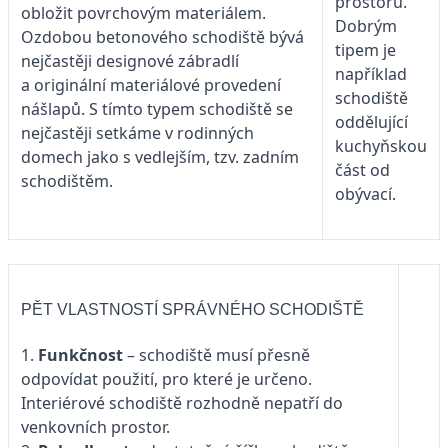
prostorů.
obložit povrchovým materiálem.
Dobrým
Ozdobou betonového schodiště bývá
tipem je
nejčastěji designové zábradlí
například
a originální materiálové provedení
schodiště
nášlapů. S tímto typem schodiště se
oddělující
nejčastěji setkáme v rodinných
kuchyňskou
domech jako s vedlejším, tzv. zadním
část od
schodištěm.
obývací.
PĚT VLASTNOSTÍ SPRÁVNÉHO SCHODIŠTĚ
1.
Funkčnost
– schodiště musí přesně
odpovídat použití, pro které je určeno.
Interiérové schodiště rozhodně nepatří do
venkovních prostor.