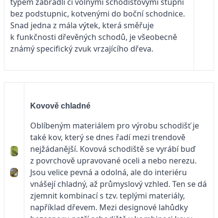
typem zábradlí či volnými schodišťovými stupni
bez podstupnic, kotvenými do boční schodnice.
Snad jedna z mála výtek, která směřuje
k funkčnosti dřevěných schodů, je všeobecně
známý specifický zvuk vrzajícího dřeva.
Kovově chladné
Oblíbeným materiálem pro výrobu schodišť je
také kov, který se dnes řadí mezi trendově
nejžádanější. Kovová schodiště se vyrábí buď
z povrchově upravované oceli a nebo nerezu.
Jsou velice pevná a odolná, ale do interiéru
vnášejí chladný, až průmyslový vzhled. Ten se dá
zjemnit kombinací s tzv. teplými materiály,
například dřevem. Mezi designové lahůdky