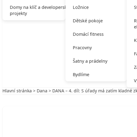
Domy na klíč a developerské
Ložnice
S
projekty
Dětské pokoje
R
e
Domácí fitness
K
Pracovny
F
Šatny a prádelny
Z
Bydlíme
V
Hlavní stránka
>
Dana
> DANA – 4. díl: S úřady má zatím kladné z
Zpět na Dana
DANA
DANA – 4. díl: S úřady má zatím kladné