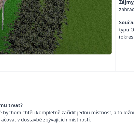
Zájmy
zahrad
Souča
typu O
(okres
omu trvat?
é bychom chtěli kompletně zařídit jednu místnost, a to ložn
čovat v dostavbě zbývajících místností.