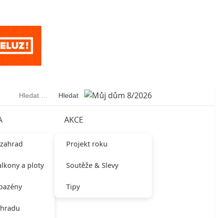
Vyhledávání
A
AKCE
 zahrad
Projekt roku
alkony a ploty
Soutěže & Slevy
 bazény
Tipy
ahradu