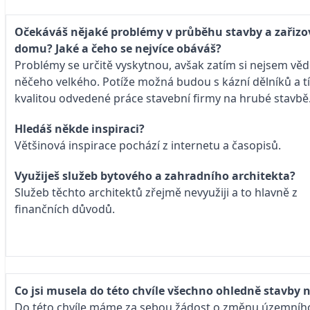
Očekáváš nějaké problémy v průběhu stavby a zařizo
domu? Jaké a čeho se nejvíce obáváš?
Problémy se určitě vyskytnou, avšak zatím si nejsem v
něčeho velkého. Potíže možná budou s kázní dělníků a tí
kvalitou odvedené práce stavební firmy na hrubé stavbě
Hledáš někde inspiraci?
Většinová inspirace pochází z internetu a časopisů.
Využiješ služeb bytového a zahradního architekta?
Služeb těchto architektů zřejmě nevyužiji a to hlavně z
finančních důvodů.
Co jsi musela do této chvíle všechno ohledně stavby
Do této chvíle máme za sebou žádost o změnu územního pl