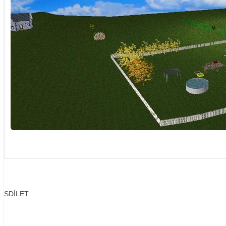
SDÍLET
Facebook
X
LinkedIn
Email