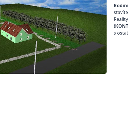
Rodin
stavít
Realit
(KONT
s osta