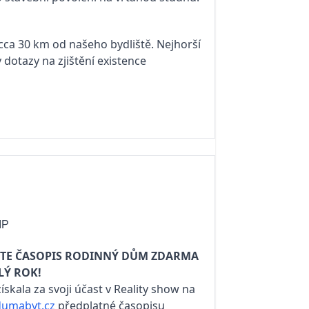
cca 30 km od našeho bydliště. Nejhorší
dotazy na zjištění existence
IP
JTE ČASOPIS RODINNÝ DŮM ZDARMA
LÝ ROK!
ískala za svoji účast v Reality show na
umabyt.cz
předplatné časopisu