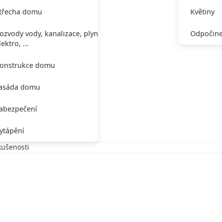
třecha domu
Květiny
ozvody vody, kanalizace, plynu,
Odpočine
lektro, …
onstrukce domu
asáda domu
abezpečení
ytápění
kušenosti
 zkušenosti