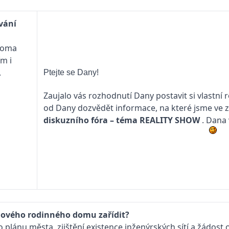
vání
ědoma
m i
.
Ptejte se Dany!
Zaujalo vás rozhodnutí Dany postavit si vlastní
od Dany dozvědět informace, na které jsme ve z
diskuzního fóra – téma
REALITY SHOW
. Dana 
 nového rodinného domu zařídit?
ánu města, zjištění existence inženýrských sítí a žádost 