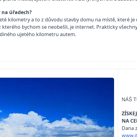
r na úřadech?
eté kilometry a to z důvodu stavby domu na místě, které je 
kterého bychom se neobešli, je internet. Prakticky všechny 
jediného ujetého kilometru autem.
NÁŠ T
ZÍSKE
NA CE
Dana z
www.d