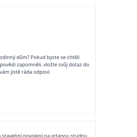
 rodinný dům? Pokud byste se chtěli
povědi zapomněli, vložte svůj dotaz do
vám jistě ráda odpoví.
o stavební povolení na vrtanou studnu.