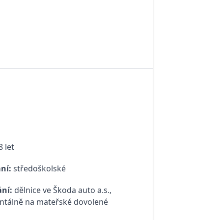
 let
ní:
středoškolské
ní:
dělnice ve Škoda auto a.s.,
tálně na mateřské dovolené