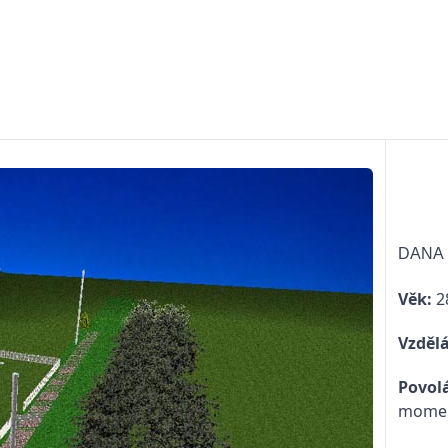
DANA
Věk:
28
Vzdělá
Povolá
momen