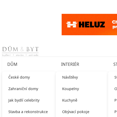
Skip to content
DŮM
INTERIÉR
S
České domy
Návštěvy
S
Zahraniční domy
Koupelny
O
Jak bydlí celebrity
Kuchyně
P
Stavba a rekonstrukce
Obývací pokoje
P