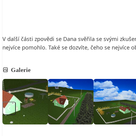
26. 6. 2009
3 min. čtení
V další části zpovědi se Dana svěřila se svými zku
nejvíce pomohlo. Také se dozvíte, čeho se nejvíce o
Galerie