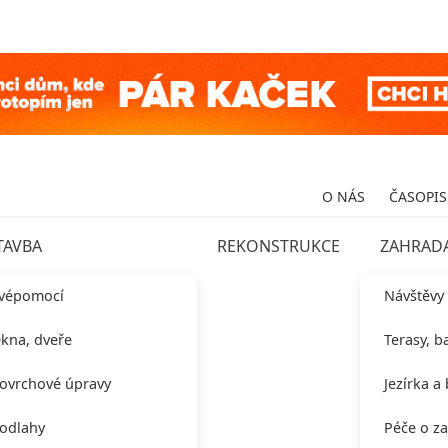
O NÁS
ČASOPIS
TAVBA
REKONSTRUKCE
ZAHRAD
vépomocí
Návštěvy
kna, dveře
Terasy, b
ovrchové úpravy
Jezírka a
odlahy
Péče o z