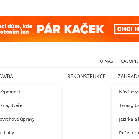
O NÁS
ČASOPIS
TAVBA
REKONSTRUKCE
ZAHRAD
vépomocí
Návštěvy
kna, dveře
Terasy, b
ovrchové úpravy
Jezírka a
odlahy
Péče o z