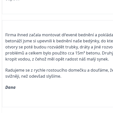
Firma ihned začala montovat dřevené bednění a pokláda
betonáží jsme si upevnili k bednění naše bedýnky, do kt
otvory se poté budou rozvádět trubky, dráty a jiné rozv
problémů a celkem bylo použito cca 15m³ betonu. Druh
kropit vodou, z čehož měl opět radost náš malý synek.
Radujeme se z rychle rostoucího domečku a doufáme, že
svižněji, než odevšad slyšíme.
Dana