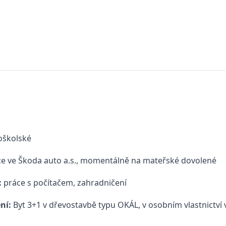
oškolské
ce ve Škoda auto a.s., momentálně na mateřské dovolené
:
práce s počítačem, zahradničení
ní:
Byt 3+1 v dřevostavbě typu OKÁL, v osobním vlastnictví 