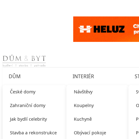
Skip to content
DŮM
INTERIÉR
S
České domy
Návštěvy
S
Zahraniční domy
Koupelny
O
Jak bydlí celebrity
Kuchyně
P
Stavba a rekonstrukce
Obývací pokoje
P