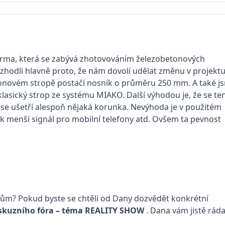
 firma, která se zabývá zhotovováním železobetonových
ozhodli hlavně proto, že nám dovolí udělat změnu v projektu
tonovém stropě postačí nosník o průměru 250 mm. A také j
ž klasický strop ze systému MIAKO. Další výhodou je, že se te
k se ušetří alespoň nějaká korunka. Nevýhoda je v použitém
ek menší signál pro mobilní telefony atd. Ovšem ta pevnost
 dům? Pokud byste se chtěli od Dany dozvědět konkrétní
skuzního fóra – téma
REALITY SHOW
. Dana vám jistě rád