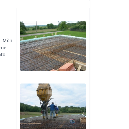
. Měli
sme
nto
a