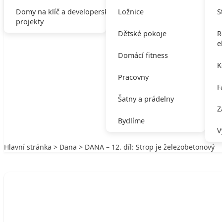
Domy na klíč a developerské
Ložnice
S
projekty
Dětské pokoje
R
e
Domácí fitness
K
Pracovny
F
Šatny a prádelny
Z
Bydlíme
V
Hlavní stránka
>
Dana
> DANA – 12. díl: Strop je železobetonový
Zpět na Dana
DANA
DANA – 12. díl: Strop je železobetonový