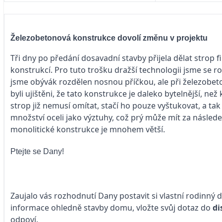
Železobetonová konstrukce dovolí změnu v projektu
Tři dny po předání dosavadní stavby přijela dělat strop
konstrukcí. Pro tuto trošku dražší technologii jsme se r
jsme obývák rozdělen nosnou příčkou, ale při železobe
byli ujištěni, že tato konstrukce je daleko bytelnější, ne
strop již nemusí omítat, stačí ho pouze vyštukovat, a ta
množství oceli jako výztuhy, což prý může mít za násled
monolitické konstrukce je mnohem větší.
Ptejte se Dany!
Zaujalo vás rozhodnutí Dany postavit si vlastní rodinný
informace ohledně stavby domu, vložte svůj dotaz do
di
odpoví.