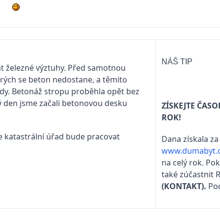
NÁŠ TIP
t železné výztuhy. Před samotnou
erých se beton nedostane, a těmito
ody. Betonáž stropu proběhla opět bez
ý den jsme začali betonovou desku
ZÍSKEJTE ČAS
ROK!
 katastrální úřad bude pracovat
Dana získala za 
www.dumabyt.
na celý rok. Po
také zúčastnit 
(KONTAKT)
.
Pod