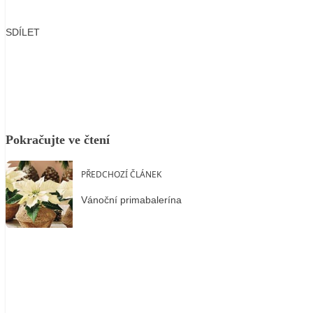
SDÍLET
Facebook
X
LinkedIn
Email
Pokračujte ve čtení
PŘEDCHOZÍ ČLÁNEK
Vánoční primabalerína