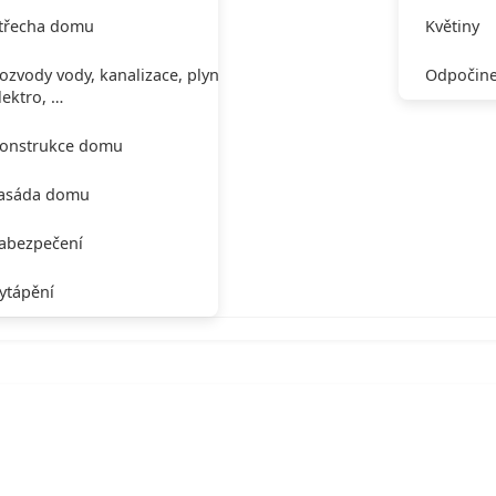
třecha domu
Květiny
ozvody vody, kanalizace, plynu,
Odpočine
lektro, …
onstrukce domu
asáda domu
abezpečení
ytápění