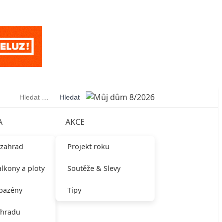
Vyhledávání
A
AKCE
 zahrad
Projekt roku
alkony a ploty
Soutěže & Slevy
 bazény
Tipy
ahradu