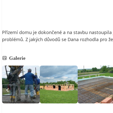
23. 12. 2009
3 min. čtení
Přízemí domu je dokončené a na stavbu nastoupila j
problémů. Z jakých důvodů se Dana rozhodla pro ž
Galerie